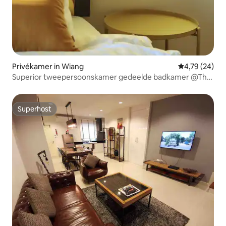
Privékamer in Wiang
Gemiddelde be
4,79 (24)
Superior tweepersoonskamer gedeelde badkamer @The
5ive Homestay
Superhost
Superhost