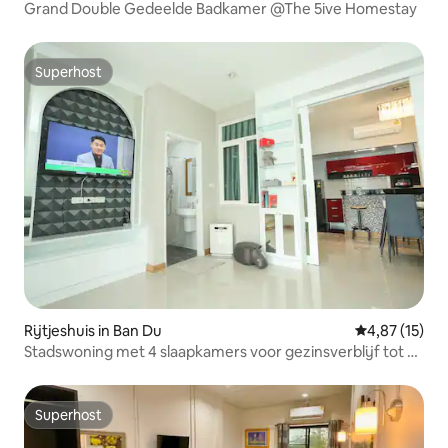
Grand Double Gedeelde Badkamer @The 5ive Homestay
Superhost
Superhost
Rijtjeshuis in Ban Du
Gemiddelde be
4,87 (15)
Stadswoning met 4 slaapkamers voor gezinsverblijf tot 6
personen
Superhost
Superhost