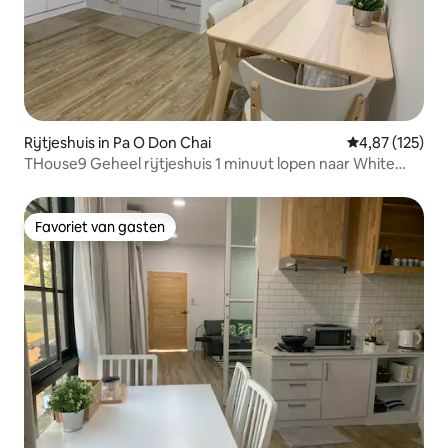
Rijtjeshuis in Pa O Don Chai
Gemiddelde beo
4,87 (125)
THouse9 Geheel rijtjeshuis 1 minuut lopen naar White
Temple
Favoriet van gasten
Favoriet van gasten