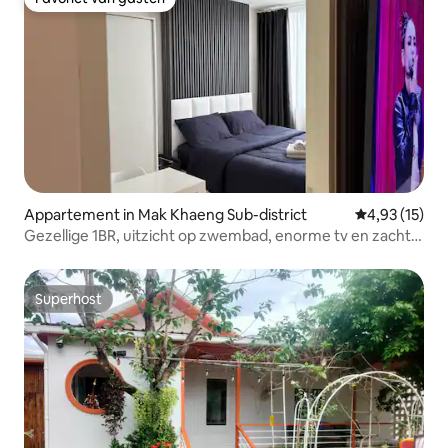
Favoriet van gasten
Appartement in Mak Khaeng Sub-district
Gemiddelde be
4,93 (15)
Gezellige 1BR, uitzicht op zwembad, enorme tv en zacht
bed
Superhost
Superhost