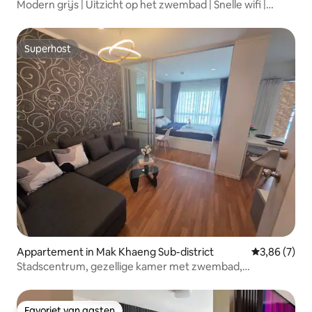
Modern grijs | Uitzicht op het zwembad | Snelle wifi |
Centraal Udon
Superhost
Superhost
Appartement in Mak Khaeng Sub-district
Gemiddelde b
3,86 (7)
Stadscentrum, gezellige kamer met zwembad,
wasmachine
Favoriet van gasten