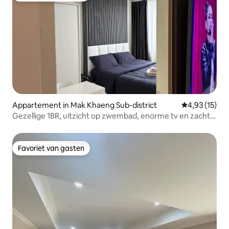
Appartement in Mak Khaeng Sub-district
Gemiddelde be
4,93 (15)
Gezellige 1BR, uitzicht op zwembad, enorme tv en zacht
bed
Favoriet van gasten
Favoriet van gasten