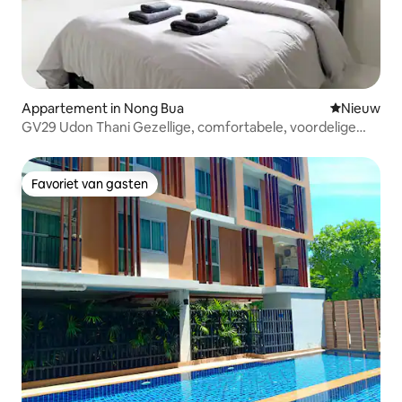
Appartement in Nong Bua
Nieuwe ac
Nieuw
GV29 Udon Thani Gezellige, comfortabele, voordelige
budgetstudio met 1 slaapkamer
Favoriet van gasten
Favoriet van gasten