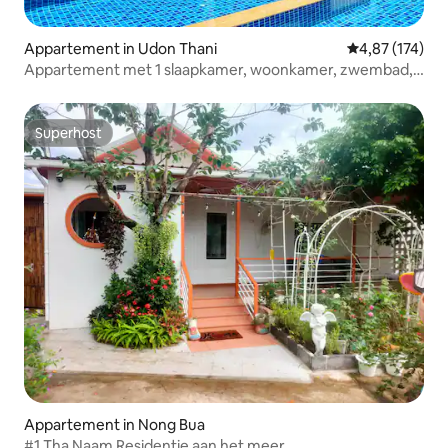
Appartement in Udon Thani
Gemiddelde beo
4,87 (174)
Appartement met 1 slaapkamer, woonkamer, zwembad,
fitnessruimte, wasserette
Superhost
Superhost
Appartement in Nong Bua
#1 Tha Naam Residentie aan het meer