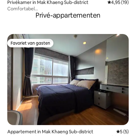
Privékamer in Mak Khaeng Sub-district
Gemiddelde be
4,95 (19)
Comfortabel
Privé-appartementen
appartement/Stadscentrum/Zwembad/Fitnessruimte/Wi-
Fi
Favoriet van gasten
Favoriet van gasten
Appartement in Mak Khaeng Sub-district
Gemiddeld
5 (5)