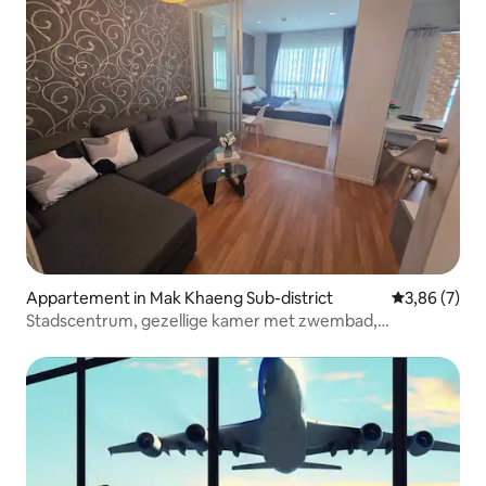
Appartement in Mak Khaeng Sub-district
Gemiddelde b
3,86 (7)
Stadscentrum, gezellige kamer met zwembad,
wasmachine