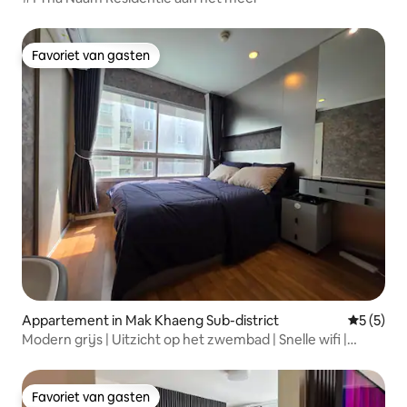
Favoriet van gasten
Favoriet van gasten
Appartement in Mak Khaeng Sub-district
Gemiddeld
5 (5)
Modern grijs | Uitzicht op het zwembad | Snelle wifi |
Centraal Udon
Favoriet van gasten
Favoriet van gasten