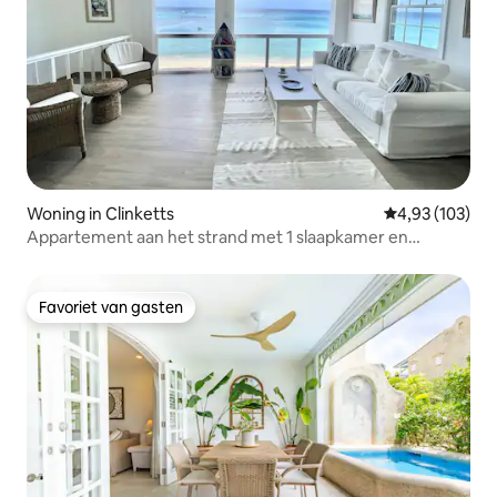
Woning in Clinketts
Gemiddelde beo
4,93 (103)
Appartement aan het strand met 1 slaapkamer en
toegang tot het strand
Favoriet van gasten
Favoriet van gasten