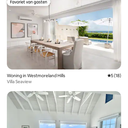
Favoriet van gasten
Favoriet van gasten
Woning in Westmoreland Hills
Gemiddelde
5 (18)
Villa Seaview