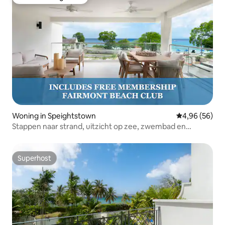
Favoriet van gasten
Woning in Speightstown
Gemiddelde be
4,96 (56)
Stappen naar strand, uitzicht op zee, zwembad en
toegang tot resort!
Superhost
Superhost