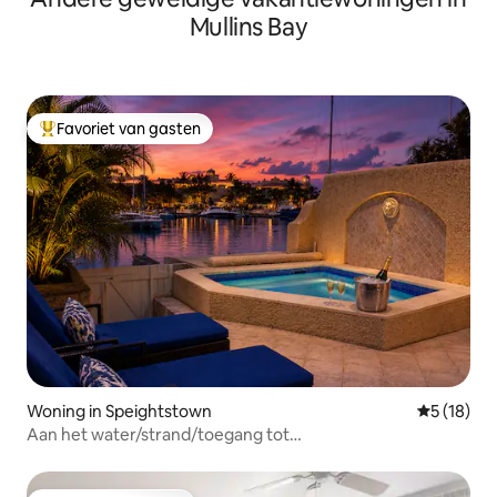
Mullins Bay
Favoriet van gasten
Topfavoriet van gasten
Woning in Speightstown
Gemiddelde
5 (18)
Aan het water/strand/toegang tot
resort/luchthaventransfer