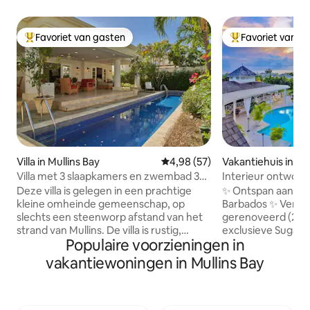
Favoriet van gasten
Favoriet van g
Topfavoriet van gasten
Topfavoriet van 
Villa in Mullins Bay
Gemiddelde beoordeling van 4,9
4,98 (57)
Vakantiehuis in M
Villa met 3 slaapkamers en zwembad 30
Interieur ontwor
seconden lopen naar het strand
slaapkamers en 2
Deze villa is gelegen in een prachtige
✨ Ontspan aan de
kleine omheinde gemeenschap, op
Barbados ✨ Verblij
slechts een steenworp afstand van het
gerenoveerd (2022
strand van Mullins. De villa is rustig,
exclusieve Sugar H
Populaire voorzieningen in
afgelegen en perfect voor
omheinde gemeen
entertainment, barbecueën of om
een heuvelrug met
vakantiewoningen in Mullins Bay
gewoon te ontspannen op de
het clubhuis en t
loungebedden bij het schootzwembad.
vanaf je balkon. 
Indien gewenst is het volledig voorzien
op een balkon met
van airconditioning en ongelooflijk
weelderige tuine