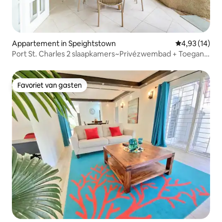
Appartement in Speightstown
Gemiddelde be
4,93 (14)
Port St. Charles 2 slaapkamers~Privézwembad + Toegang
tot het strand
Favoriet van gasten
Favoriet van gasten