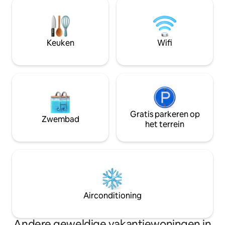
comfortabel, binnen en buiten! Slechts
Gratis strandstoelen e
een korte wandeling langs het strand,
5 minuten van de 
vindt u het restaurant 'Sea Shed'! Hier
en het nachtleven
vind je tal van drankjes, heerlijk eten,
voor stellen, gezi
Keuken
Wifi
strandstoelen en parasols! De perfecte
zoek zijn naar co
plek om een dagje te zonnen!
Caribische charme
Gratis parkeren op
Zwembad
het terrein
Airconditioning
Andere geweldige vakantiewoningen in