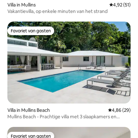
Villa in Mullins
Gemiddelde be
4,92 (51)
Vakantievilla, op enkele minuten van het strand
Favoriet van gasten
Favoriet van gasten
Villa in Mullins Beach
Gemiddelde be
4,86 (29)
Mullins Beach - Prachtige villa met 3 slaapkamers en
zwembad
Favoriet van gasten