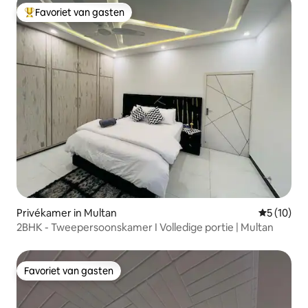
Favoriet van gasten
Topfavoriet van gasten
Privékamer in Multan
Gemiddelde
5 (10)
2BHK - Tweepersoonskamer I Volledige portie | Multan
Favoriet van gasten
Favoriet van gasten