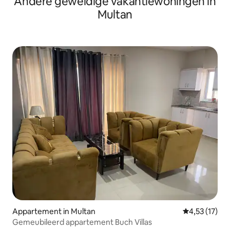
Andere geweldige vakantiewoningen in
Multan
Appartement in Multan
Gemiddelde be
4,53 (17)
Gemeubileerd appartement Buch Villas