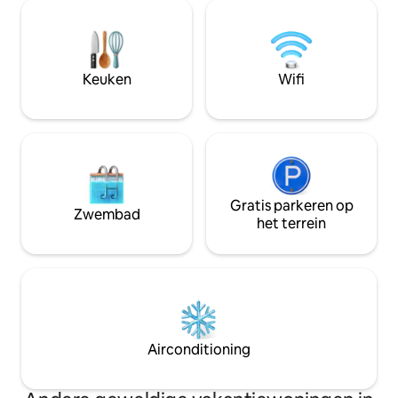
verantwoordelijkheid van de gast. Voor
een langer verblijf worden de
elektriciteitsrekeningen door de gasten
betaald en moet het appartement in
dezelfde staat worden geretourneerd.
Keuken
Wifi
Airconditioning beschikbaar in één
kamer. Geniet van een rustig en
comfortabel verblijf bij ons in Ameer
Suites.
Gratis parkeren op
Zwembad
het terrein
Airconditioning