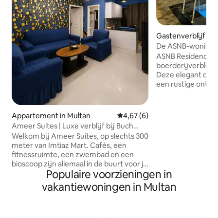
Gastenverblijf in 
De ASNB-woning
ASNB Residence -
boerderijverblijf i
Deze elegant ont
een rustige ontsn
prachtige glazen 
de natuur, stijlvo
aangrenzende ba
Appartement in Multan
Gemiddelde beoordeling van 4,
4,67 (6)
gezellige tv-ruimt
Ameer Suites | Luxe verblijf bij Buch
eetruimte. Duik in
Villas
Welkom bij Ameer Suites, op slechts 300
privézwembad of 
meter van Imtiaz Mart. Cafés, een
water. Het weelde
fitnessruimte, een zwembad en een
perfect voor famil
bioscoop zijn allemaal in de buurt voor je
ochtenden. ASNB R
Populaire voorzieningen in
vermaak en lifestylebehoeften. We
bestemming voor 
verzoeken gasten vriendelijk om de
vakantiewoningen in Multan
onvergetelijke he
accommodatie schoon te houden en er
Ongehuwde stellen
zorgvuldig mee om te gaan. Eventuele
schade valt onder de