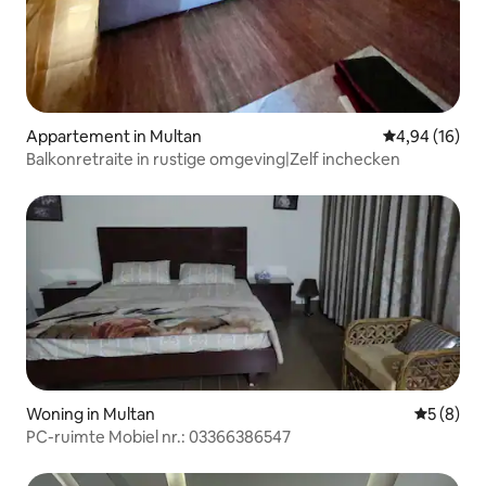
Appartement in Multan
Gemiddelde be
4,94 (16)
Balkonretraite in rustige omgeving|Zelf inchecken
Woning in Multan
Gemiddeld
5 (8)
PC-ruimte Mobiel nr.: 03366386547