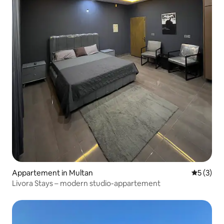
Appartement in Multan
Gemiddeld
5 (3)
Livora Stays – modern studio-appartement