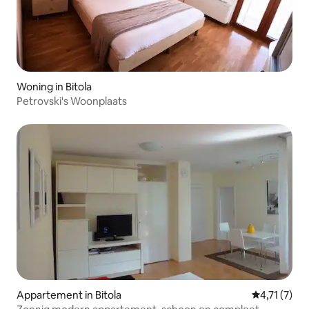
Woning in Bitola
Petrovski's Woonplaats
Appartement in Bitola
Gemiddelde 
4,71 (7)