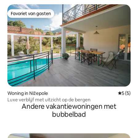
Favoriet van gasten
Favoriet van gasten
Woning in Nižepole
Gemiddeld
5 (5)
Luxe verblijf met uitzicht op de bergen
Andere vakantiewoningen met
bubbelbad