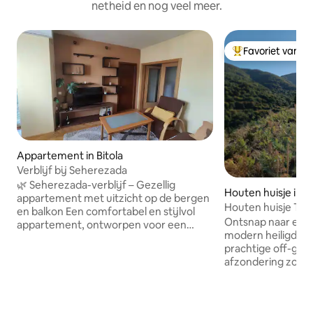
netheid en nog veel meer.
Favoriet van g
Topfavoriet van 
Appartement in Bitola
Verblijf bij Seherezada
🌿 Seherezada-verblijf – Gezellig
Houten huisje in 
appartement met uitzicht op de bergen
ovo
Houten huisje Ta
en balkon Een comfortabel en stijlvol
Ontsnap naar een
appartement, ontworpen voor een
modern heiligdom
ontspannen uitje. Het appartement is
prachtige off-grid
volledig voorzien van airconditioning en
afzondering zond
biedt gratis wifi, waardoor het perfect is
adembenemend pa
voor zowel vrije tijd als werken op
op de bergen - pe
afstand. 1 gezellige slaapkamer met een
liefde en serene 
comfortabel bed Een lichte woonkamer