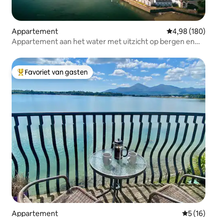
Appartement
Gemiddelde beo
4,98 (180)
Appartement aan het water met uitzicht op bergen en
tuin
Favoriet van gasten
Topfavoriet van gasten
Appartement
Gemiddelde
5 (16)