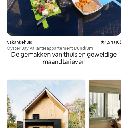
Vakantiehuis
Gemiddelde be
4,94 (16)
Oyster Bay Vakantieappartement Dundrum
De gemakken van thuis en geweldige
maandtarieven