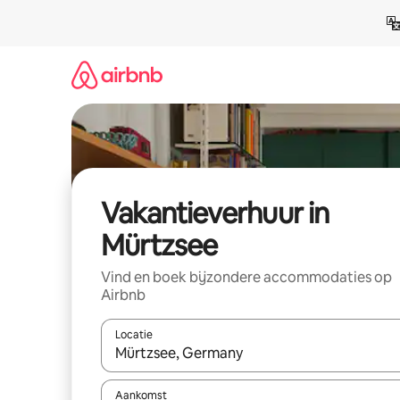
Ga
direct
naar
inhoud
Vakantieverhuur in
Mürtzsee
Vind en boek bijzondere accommodaties op
Airbnb
Locatie
Wanneer er suggesties beschikbaar zijn, maak je 
Aankomst