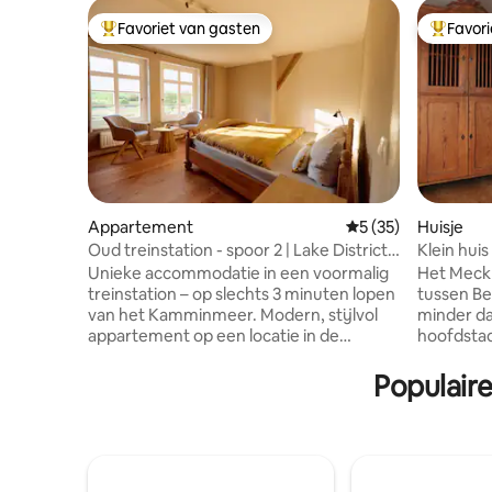
Favoriet van gasten
Favor
Topfavoriet van gasten
Topfavor
Appartement
Gemiddelde beoorde
5 (35)
Huisje
Oud treinstation - spoor 2 | Lake District,
Klein huis
natuur
Unieke accommodatie in een voormalig
Het Meckl
treinstation – op slechts 3 minuten lopen
tussen Ber
van het Kamminmeer. Modern, stijlvol
minder da
appartement op een locatie in de
hoofdstad
Mecklenburgische Seenplatte. Het meer
van de B 96 ligt. Vanaf h
is perfect om te zwemmen, en de
terrein v
Populair
omgeving is ideaal om te wandelen en te
heb je een
fietsen. Gelegen direct aan het spoor
en de ste
met 90 min RE5-verbindingen naar
keuze aa
Berlijn/Stralsund, geen
excursie
hogesnelheidstreinen en nauwelijks
landschap