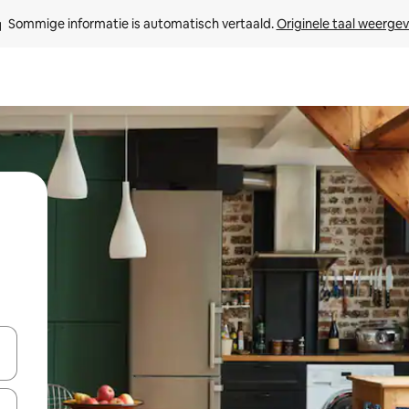
Sommige informatie is automatisch vertaald. 
Originele taal weerge
een keuze met je de pijltjestoetsen omhoog en omlaag, óf door te tik