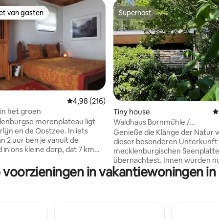
iet van gasten
Superhost
iet van gasten
Superhost
ling van 5 uit 5, 35 recensies
Gemiddelde beoordeling van 4,98 uit 5, 216 r
4,98 (216)
 in het groen
Tiny house
G
enburgse merenplateau ligt
Waldhaus Bornmühle /
lijn en de Oostzee. In iets
Mecklenburgische Seenplatte
Genieße die Klänge der Natur 
n 2 uur ben je vanuit de
dieser besonderen Unterkunft 
 in ons kleine dorp, dat 7 km
mecklenburgischen Seenplatt
et afzonderlijke
übernachtest. Innen wurden nu
an 1200 m² op een dorpslocatie
e voorzieningen in vakantiewoningen in
Materialien und Putze verwend
 vrij uitzicht op het platteland
ist überladen oder verbastelt - 
rrenhemel, evenals een ruime
kannst du durchatmen, die Nat
n mogelijke
genießen, im See baden (5 min 
bestemmingen in een
direkt vor dem Häuschen einen
s- en vogelparadijs of het
beginnen oder mit dem Rad v