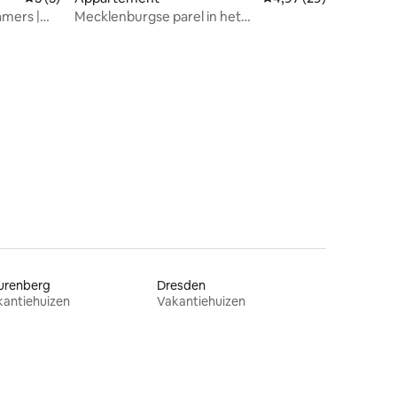
amers |
Mecklenburgse parel in het
merenlandschap
ecensies
urenberg
Dresden
kantiehuizen
Vakantiehuizen