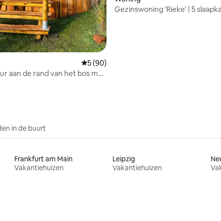
Gezinswoning 'Rieke' | 5 slaapk
Zwembad, sauna + terras
Gemiddelde beoordeling van 5 uit 5, 90 r
5 (90)
ur aan de rand van het bos met
houtkachel
en in de buurt
Frankfurt am Main
Leipzig
Ne
Vakantiehuizen
Vakantiehuizen
Va