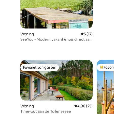
Woning
Gemiddelde beoorde
5 (17)
SeeYou - Modern vakantiehuis direct aan
het meer
Favoriet van gasten
Favor
Favoriet van gasten
Topfavor
Woning
Gemiddelde beoordeling
4,96 (25)
Time-out aan de Tollensesee