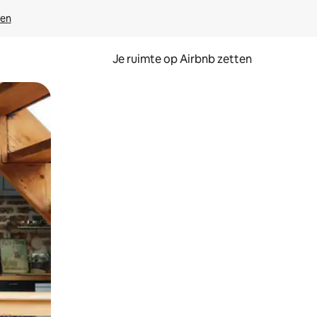
ven
Je ruimte op Airbnb zetten
ken of swipen.