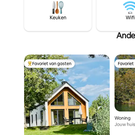
goederenverkeer – aangenaam rustig
zwemmeer 
met een bijzondere charme. Perfect
alsjeblief
voor stellen en voor wie op zoek is naar
voordat j
Keuken
Wifi
ontspanning, ideaal om tot rust te
indient.
komen en te ontspannen.
Ande
Favoriet van gasten
Favoriet
Topfavoriet van gasten
Favoriet
Woning
Jouw huis