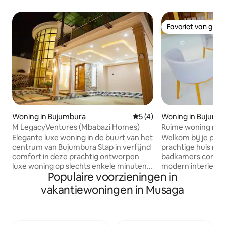
Favoriet van gas
Favoriet van gas
Woning in Bujumbura
Gemiddelde beoordeling van
5 (4)
Woning in Bujumb
M LegacyVentures (Mbabazi Homes)
Ruime woning met
Elegante luxe woning in de buurt van het
Welkom bij je perf
centrum van Bujumbura Stap in verfijnd
prachtige huis me
comfort in deze prachtig ontworpen
badkamers combin
luxe woning op slechts enkele minuten
modern interieur
Populaire voorzieningen in
van het centrum van Bujumbura. Dit
comfort die nodig 
hele huis is zorgvuldig ingericht voor
ontspannende on
vakantiewoningen in Musaga
ontspanning en warmte en biedt een
het gevuld met lu
uitnodigende retraite voor maximaal 8
ultrasnelle Starlin
gasten. Geniet van vier serene
zorgen dat je verb
slaapkamers, vijf badkamers in spa-stijl,
als gedenkwaardig 