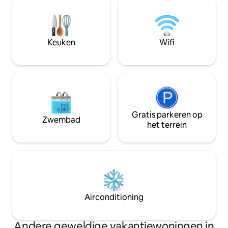
ultrasnel Starlink-internet en veilige
familievakantie be
privéparkeergelegenheid voor maximaal
vrienden, onze rui
vier auto's op het terrein. Perfect voor
ontworpen om aan 
gezinnen, stellen of soloreizigers die op
voldoen. Kom de pe
Keuken
Wifi
zoek zijn naar verfijning.
gemak en comfort
Gratis parkeren op
Zwembad
het terrein
Airconditioning
Andere geweldige vakantiewoningen in