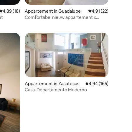
Gemiddelde beoordeling van 4,89 uit 5, 18 recensies
4,89 (18)
Appartement in Guadalupe
Gemiddelde beoordelin
4,91 (22)
ecensies
nt
Comfortabel nieuw appartement x
Sam's club
Appartement in Zacatecas
Gemiddelde beoordeling
4,94 (165)
Casa-Departamento Moderno
ecensies