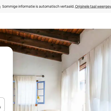
Sommige informatie is automatisch vertaald. 
Originele taal weerge
een keuze met je de pijltjestoetsen omhoog en omlaag, óf door te tik