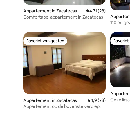
Appartement in Zacatecas
Gemiddelde beoordelin
4,71 (28)
Appartem
Comfortabel appartement in Zacatecas
110 m² ge
uitzicht 
Favoriet van gasten
Favoriet
Favoriet van gasten
Favoriet
Appartem
Gezellig 
Appartement in Zacatecas
Gemiddelde beoordelin
4,9 (78)
in het hi
Appartement op de bovenste verdieping
- hart van de stad.