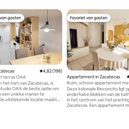
 van gasten
Favoriet van gasten
 van gasten
Favoriet van gasten
 van 4,99 uit 5, 413 recensies
acatecas
Gemiddelde beoordeling van 4,82 uit 5, 198 r
4,82 (198)
Appartement in Zacatecas
G
t terras OAA
Ruim, schoon appartement me
n het hart van Zacatecas, is
parkeergelegenheid.
studio OAA de beste optie om
Deze koloniale Rinconcito ligt o
p een unieke manier te
anderhalve blokken van de kat
De uitstekende locatie maakt
in het centrum van het prachti
kelijk om de grote
Zacatecas. Een appartement m
enheid aan musea, kathedraal,
mb WiFi, ideaal voor vakantie o
he gebouwen, restaurants, bars
Drie super comfortabele kamer
s in het historische centrum
allemaal met smart-tv uitgerus
s te bezoeken. Het terras
Netflix, Prime Video en Disney+. Tw