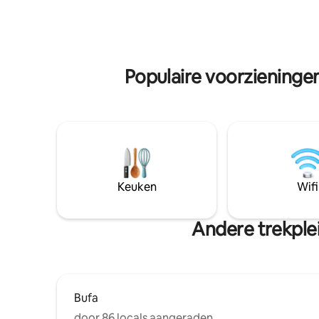
kunt vinden, dus je aarzel niet om ze te
heeft een
bezoeken. Geen feestjes ! We hebben
eerste fo
geen garage, maar buiten het
Cerro de 
appartement op straat kun je parkeren,
Theater, 
het is een zeer veilige straat en we
Museum en
Populaire voorzieningen
hebben een camera.
Keuken
Wifi
Andere trekplei
Bufa
door 86 locals aangeraden