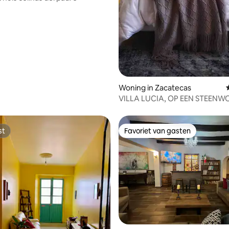
Woning in Zacatecas
VILLA LUCIA, OP EEN STEENW
AFSTAND VAN QR!😍
st
Favoriet van gasten
st
Favoriet van gasten