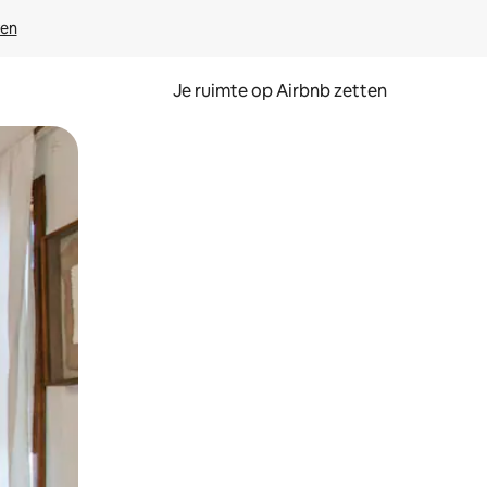
ven
Je ruimte op Airbnb zetten
ken of swipen.