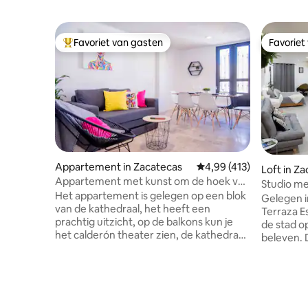
Favoriet van gasten
Favoriet
Topfavoriet van gasten
Favoriet
Appartement in Zacatecas
Gemiddelde beoordeling
4,99 (413)
Loft in Z
Appartement met kunst om de hoek van
Studio me
de kathedraal!
Het appartement is gelegen op een blok
Gelegen i
van de kathedraal, het heeft een
Terraza E
prachtig uitzicht, op de balkons kun je
de stad o
het calderón theater zien, de kathedraal
beleven. 
onder andere, het is gelegen op de
het gemak
tweede verdieping, het is ingericht met
verscheid
Mexicaanse kunst en heeft een
historisc
geschilderde muurschildering waar je de
en winkel
representatieve plaatsen van Zacatecas
van Zacateca