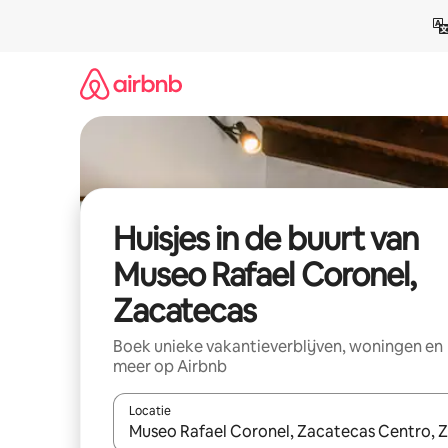
Ga
direct
naar
inhoud
Huisjes in de buurt van
Museo Rafael Coronel,
Zacatecas
Boek unieke vakantieverblijven, woningen en
meer op Airbnb
Locatie
Wanneer er suggesties beschikbaar zijn, maak je 