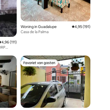
Woning in Guadalupe
Gemiddelde beoordeling
4,95 (191)
Casa de la Palma
Gemiddelde beoordeling van 4,96 uit 5, 111 recensies
4,96 (111)
ORP
Favoriet van gasten
Favoriet van gasten