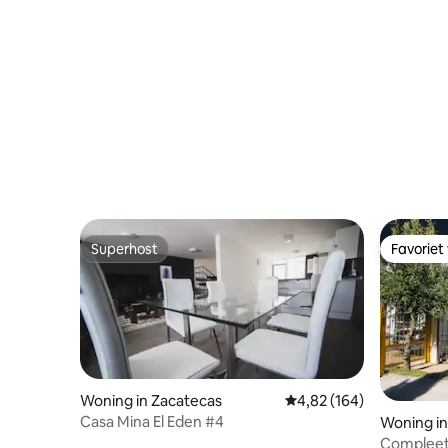
Superhost
Favoriet
Superhost
Favoriet
Woning in Zacatecas
Gemiddelde beoordeling 
4,82 (164)
Casa Mina El Eden #4
Woning in
Compleet 