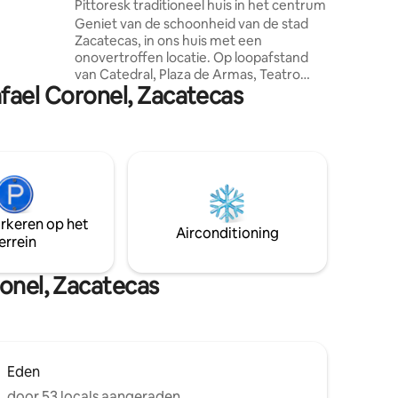
Pittoresk traditioneel huis in het centrum
odige
Geniet van de schoonheid van de stad
itgeruste
Zacatecas, in ons huis met een
etkamer
onovertroffen locatie. Op loopafstand
te nooit
van Catedral, Plaza de Armas, Teatro
afael Coronel, Zacatecas
Calderón en Avenida Hidalgo. Een
accommodatie ontworpen voor
maximaal comfort met een slaapkamer
met een tweepersoonsbed, een
woonkamer met een slaapbank, een
volledige badkamer, een keuken en een
patio. Geniet van de musea, restaurants
en bars in de buurt. Supermarkten en
arkeren op het
banken om de hoek Wij zijn je
Airconditioning
errein
verhuurders in de stad van Zacatecas.
ronel, Zacatecas
Eden
door 53 locals aangeraden