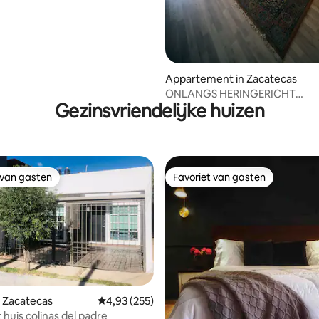
Appartement in Zacatecas
ONLANGS HERINGERICHT
Gezinsvriendelijke huizen
APPARTEMENT IN HISTORISCH
CENTRUM
 van gasten
Favoriet van gasten
 van gasten
Favoriet van gasten
van 4,82 uit 5, 164 recensies
 Zacatecas
Gemiddelde beoordeling van 4,93 uit 5, 255 r
4,93 (255)
huis colinas del padre