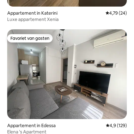
Appartement in Katerini
Gemiddelde be
4,79 (24)
Luxe appartement Xenia
Favoriet van gasten
Favoriet van gasten
Appartement in Edessa
Gemiddelde be
4,9 (129)
Elena 's Apartment