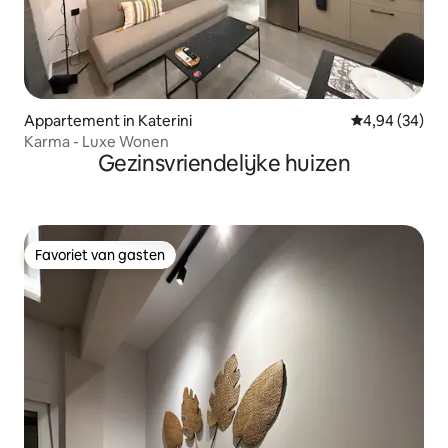
Appartement in Katerini
Gemiddelde be
4,94 (34)
Karma - Luxe Wonen
Gezinsvriendelijke huizen
Favoriet van gasten
Favoriet van gasten