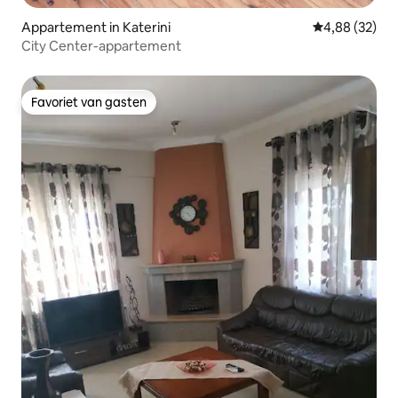
Appartement in Katerini
Gemiddelde be
4,88 (32)
City Center-appartement
Favoriet van gasten
Favoriet van gasten