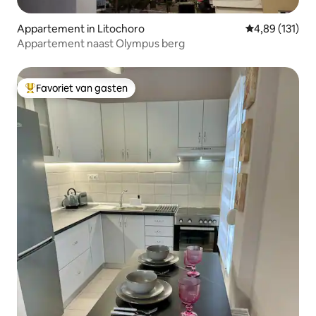
Appartement in Litochoro
Gemiddelde beo
4,89 (131)
Appartement naast Olympus berg
Favoriet van gasten
Topfavoriet van gasten