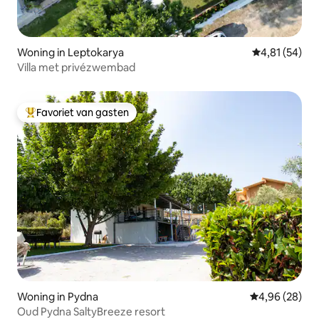
Woning in Leptokarya
Gemiddelde be
4,81 (54)
Villa met privézwembad
Favoriet van gasten
Topfavoriet van gasten
Woning in Pydna
Gemiddelde be
4,96 (28)
Oud Pydna SaltyBreeze resort