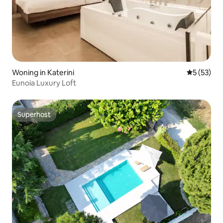
Woning in Katerini
Gemiddelde
5 (53)
Eunoia Luxury Loft
Superhost
Superhost