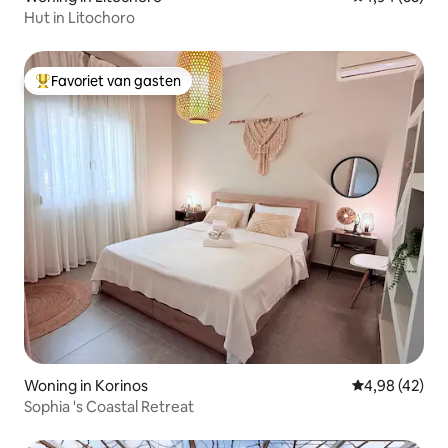
Hut in Litochoro
Favoriet van gasten
Topfavoriet van gasten
Woning in Korinos
Gemiddelde be
4,98 (42)
Sophia 's Coastal Retreat