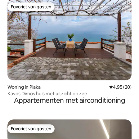
Favoriet van gasten
Favoriet van gasten
Woning in Plaka
Gemiddelde be
4,95 (20)
Kavos Dimos huis met uitzicht op zee
Appartementen met airconditioning
Favoriet van gasten
Favoriet van gasten