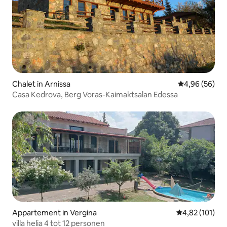
Chalet in Arnissa
Gemiddelde be
4,96 (56)
Casa Kedrova, Berg Voras-Kaimaktsalan Edessa
Appartement in Vergina
Gemiddelde beo
4,82 (101)
villa helia 4 tot 12 personen