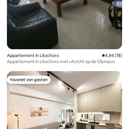
Appartement in Litochoro
Gemiddelde be
4,94 (18)
Appartement in Litochoro met uitzicht op de Olympus
Favoriet van gasten
Favoriet van gasten