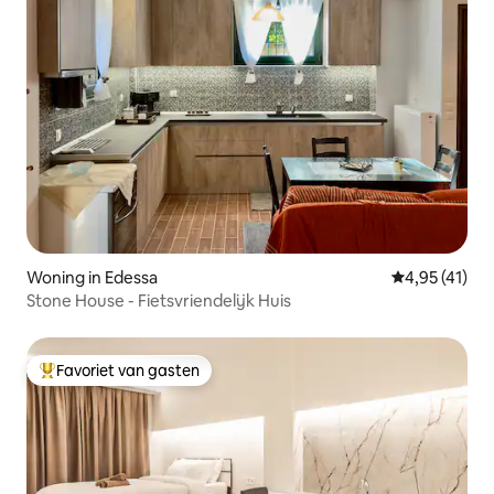
Woning in Edessa
Gemiddelde be
4,95 (41)
Stone House - Fietsvriendelijk Huis
Favoriet van gasten
Topfavoriet van gasten