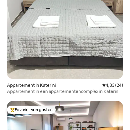
Appartement in Katerini
Gemiddelde be
4,83 (24)
Appartement in een appartementencomplex in Katerini
Favoriet van gasten
Topfavoriet van gasten