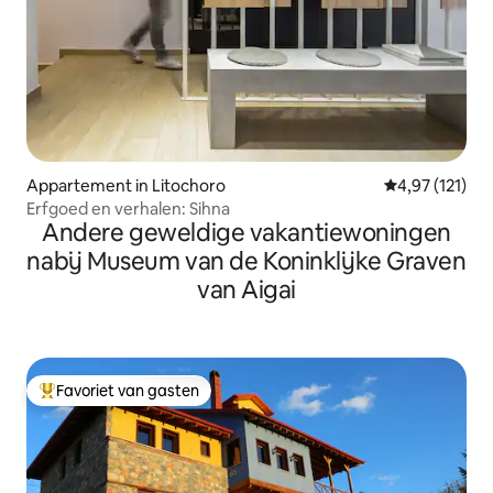
Appartement in Litochoro
Gemiddelde beo
4,97 (121)
Erfgoed en verhalen: Sihna
Andere geweldige vakantiewoningen
nabij Museum van de Koninklijke Graven
van Aigai
Favoriet van gasten
Topfavoriet van gasten