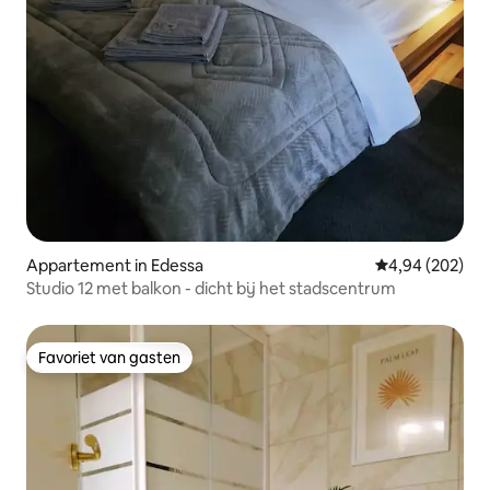
Appartement in Edessa
Gemiddelde beo
4,94 (202)
Studio 12 met balkon - dicht bij het stadscentrum
Favoriet van gasten
Favoriet van gasten