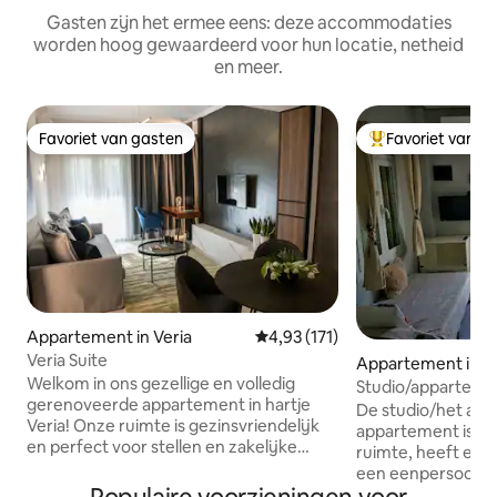
Gasten zijn het ermee eens: deze accommodaties
worden hoog gewaardeerd voor hun locatie, netheid
en meer.
Favoriet van gasten
Favoriet van g
Favoriet van gasten
Topfavoriet van 
Appartement in Veria
Gemiddelde beoordeling van 4,93
4,93 (171)
Veria Suite
Appartement in L
Welkom in ons gezellige en volledig
Studio/apparteme
gerenoveerde appartement in hartje
De studio/het aa
Veria! Onze ruimte is gezinsvriendelijk
appartement is 22
en perfect voor stellen en zakelijke
ruimte, heeft ee
gasten die op zoek zijn naar een stijlvol,
een eenpersoonsb
schoon en comfortabel verblijf in het
volledige keuken (