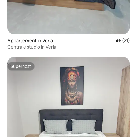
Appartement in Veria
Gemiddelde
5 (21)
Centrale studio in Veria
Superhost
Superhost