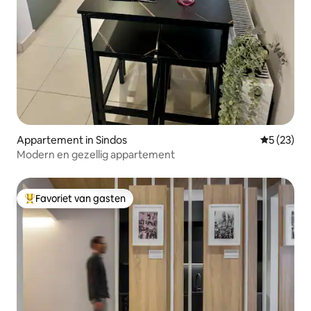
Appartement in Sindos
Gemiddelde
5 (23)
Modern en gezellig appartement
Favoriet van gasten
Topfavoriet van gasten