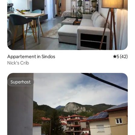
Appartement in Sindos
Gemiddelde
5 (42)
Nick's Crib
Superhost
Superhost