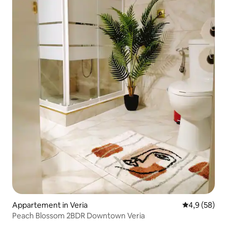
Appartement in Veria
Gemiddelde b
4,9 (58)
Peach Blossom 2BDR Downtown Veria