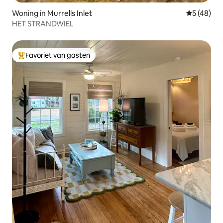
Woning in Murrells Inlet
Gemiddelde
5 (48)
HET STRANDWIEL
Favoriet van gasten
Topfavoriet van gasten