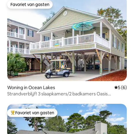
Favoriet van gasten
Favoriet van gasten
Woning in Ocean Lakes
Gemiddeld
5 (6)
Strandverblijf! 3 slaapkamers/2 badkamers Oasis
(#MH149A)
Favoriet van gasten
Topfavoriet van gasten