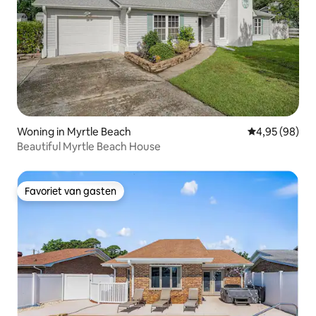
Woning in Myrtle Beach
Gemiddelde be
4,95 (98)
Beautiful Myrtle Beach House
Favoriet van gasten
Favoriet van gasten