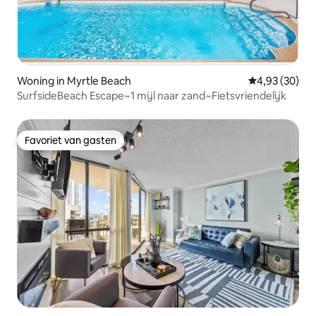
Woning in Myrtle Beach
Gemiddelde be
4,93 (30)
SurfsideBeach Escape~1 mijl naar zand~Fietsvriendelijk
Favoriet van gasten
Favoriet van gasten