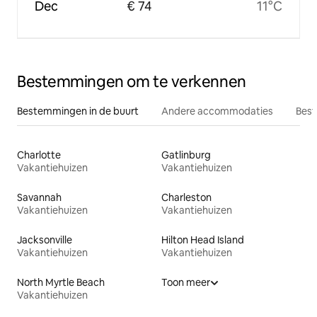
Dec
€ 74
11°C
Bestemmingen om te verkennen
Bestemmingen in de buurt
Andere accommodaties
Best
Charlotte
Gatlinburg
Vakantiehuizen
Vakantiehuizen
Savannah
Charleston
Vakantiehuizen
Vakantiehuizen
Jacksonville
Hilton Head Island
Vakantiehuizen
Vakantiehuizen
North Myrtle Beach
Toon meer
Vakantiehuizen