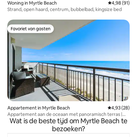
Woning in Myrtle Beach
Gemiddelde be
4,98 (91)
Strand, open haard, centrum, bubbelbad, kingsize bed
Favoriet van gasten
Favoriet van gasten
Appartement in Myrtle Beach
Gemiddelde be
4,93 (28)
Appartement aan de oceaan met panoramisch terras |
Wat is de beste tijd om Myrtle Beach te
Best beoordeelde host
bezoeken?