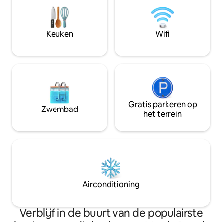
strand, restaurants en Starbucks. Geniet
de actie, maar op 
van resortvoorzieningen zoals een ‘lazy
op slechts enkele
river’, een overdekt zwembad,
Broadway at the 
bubbelbaden en een fitnesscentrum.
en geweldige resta
Keuken
Wifi
Op enkele minuten van SkyWheel,
waar je naar op zoe
Broadway at the Beach, Topgolf, winkels,
alles aan doen om 
restaurants en bezienswaardigheden.
maken.
Gratis parkeren op
Zwembad
het terrein
Airconditioning
Verblijf in de buurt van de populairste