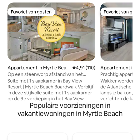
Favoriet van gasten
Favoriet van gas
Favoriet van gasten
Favoriet van gas
Appartement in Myrtle Beac
Gemiddelde beoordeling van 4,91
4,91 (110)
Appartement in M
h
h
Op een steenworp afstand van het
Prachtig apparte
strand + promenade | Bay View Resort
de 21e verdieping 
Suite met 1 slaapkamer in Bay View
Wakker worden 21
Resort | Myrtle Beach Boardwalk Verblijf
de Atlantische Oc
in deze stijlvolle suite met 1 slaapkamer
langs je balkon, 
op de 9e verdieping in het Bay View
verlichten de kame
Populaire voorzieningen in
Resort in het hart van Myrtle Beach.
een steenworp afs
Eigen balkon met uitzicht op de stad en
gerenoveerde ap
vakantiewoningen in Myrtle Beach
de zonsondergang, volledige keuken,
oceaan biedt plaa
wasmachine/droger en 55-inch smart-
een complete keu
tv’s. Direct aan de promenade gelegen,
uitzicht op de oc
op slechts een paar stappen van het
binnen- en buiten