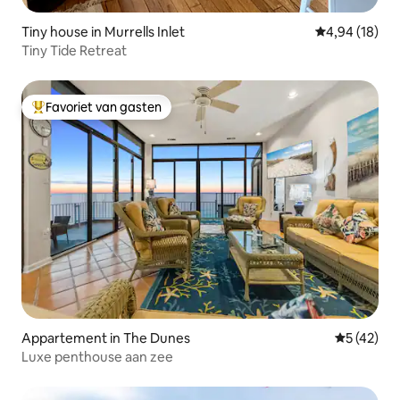
Tiny house in Murrells Inlet
Gemiddelde be
4,94 (18)
Tiny Tide Retreat
Favoriet van gasten
Topfavoriet van gasten
Appartement in The Dunes
Gemiddelde
5 (42)
Luxe penthouse aan zee