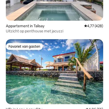
Appartement in Talisay
Gemiddelde beo
4,77 (428)
Uitzicht op penthouse met jacuzzi
Favoriet van gasten
Favoriet van gasten