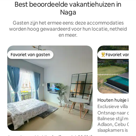
Best beoordeelde vakantiehuizen in
Naga
Gasten zijn het ermee eens: deze accommodaties
worden hoog gewaardeerd voor hun locatie, netheid
en meer.
Favoriet van gasten
Favoriet van g
Favoriet van gasten
Topfavoriet van 
Houten huisje in C
Exclusieve villa in 
zwembad
Ontsnap naar onze 
Balinese stijl me
Adlaon, Cebu City.
slaapkamers is pe
vriendengroepen e