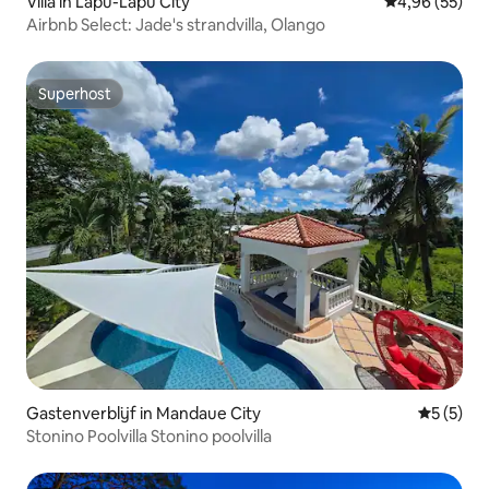
Villa in Lapu-Lapu City
Gemiddelde be
4,96 (55)
Airbnb Select: Jade's strandvilla, Olango
Superhost
Superhost
Gastenverblijf in Mandaue City
Gemiddeld
5 (5)
Stonino Poolvilla Stonino poolvilla