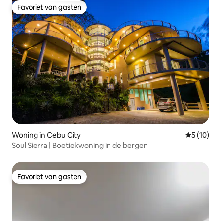
Favoriet van gasten
Favoriet van gasten
Woning in Cebu City
Gemiddelde
5 (10)
Soul Sierra | Boetiekwoning in de bergen
Favoriet van gasten
Favoriet van gasten