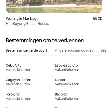
Woning in Maribago
Gemiddeld
5 (3)
Het Buyong Beach House.
Bestemmingen om te verkennen
Bestemmingen in de buurt
Andere accommodaties
Best
Cebu City
Lapu-Lapu City
Vakantiehuizen
Vakantiehuizen
Cagayan de Oro
Davao
Vakantiehuizen
Vakantiehuizen
Iloilo City
Bacolod
Vakantiehuizen
Vakantiehuizen