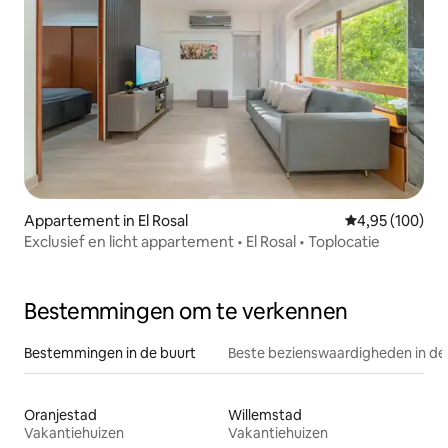
Appartement in El Rosal
Gemiddelde beo
4,95 (100)
Exclusief en licht appartement • El Rosal • Toplocatie
Bestemmingen om te verkennen
Bestemmingen in de buurt
Beste bezienswaardigheden in de
Oranjestad
Willemstad
Vakantiehuizen
Vakantiehuizen