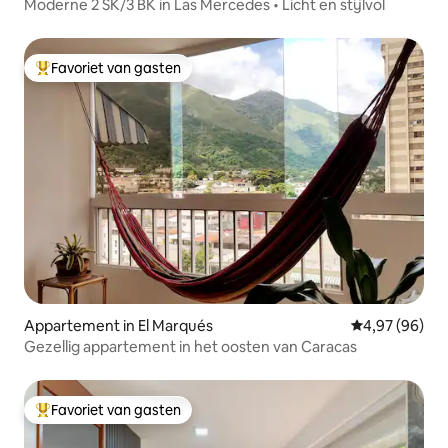
Moderne 2 SK/3 BK in Las Mercedes • Licht en stijlvol
Favoriet van gasten
Topfavoriet van gasten
Appartement in El Marqués
Gemiddelde be
4,97 (96)
Gezellig appartement in het oosten van Caracas
Favoriet van gasten
Topfavoriet van gasten