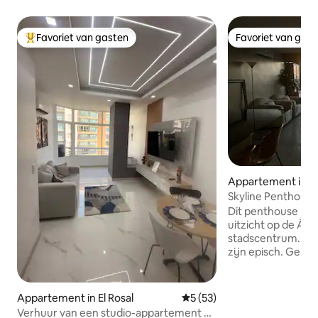
Favoriet van gasten
Favoriet van gas
Topfavoriet van gasten
Favoriet van gas
Appartement in 
Skyline Penthouse |
balkon en parkee
Dit penthouse he
uitzicht op de Ávil
stadscentrum. D
zijn episch. Gele
Alegre en Chacao
bewaking en 1 par
combineert een o
Appartement in El Rosal
Gemiddelde beoordeling van 
5 (53)
slaapkamers, een 
Verhuur van een studio-appartement El