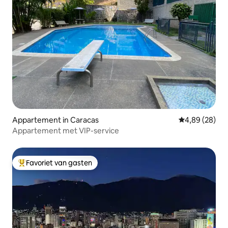
Appartement in Caracas
Gemiddelde be
4,89 (28)
Appartement met VIP-service
Favoriet van gasten
Topfavoriet van gasten