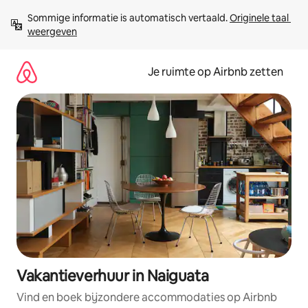
Ga
Sommige informatie is automatisch vertaald. 
Originele taal 
direct
weergeven
naar
inhoud
Je ruimte op Airbnb zetten
Vakantieverhuur in Naiguata
Vind en boek bijzondere accommodaties op Airbnb