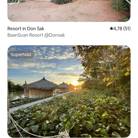
Resort in Don Sak
Gemiddelde be
4,78 (51)
BaanSuan Resort @Donsak
Superhost
Superhost