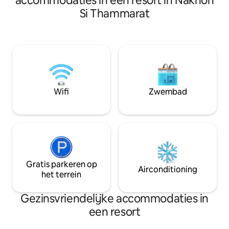
accommodaties in een resort in Nakhon
Gasten genieten van verse, gezonde
เซ็นทรัลพลาซ่า ,สถานีขนส
Si Thammarat
gerechten in de Good Food Good Mood
,สถานีรถไฟ -บรรยากาศเงียบสงบ เป็นสวน
Kitchen, het gastvrije personeel richt
ตัว เหมือนอยู่บ้าน เหมาะสำหรับพักผ่อน
zich op holistisch welzijn om het een
อย่างมาก -มีสิ่ง
perfecte plek te maken om te
ครัน แอร์ พัดลม TV ตู้เย็น , fee wifi - ห้อง
ontspannen, op te laden en weer in
นั่งเล่น มีโซฟาเบส ส
contact te komen met de natuur.
เตา ปื้งย่าง สามารถป
Wifi
Zwembad
Gratis parkeren op
Airconditioning
het terrein
Gezinsvriendelijke accommodaties in
een resort