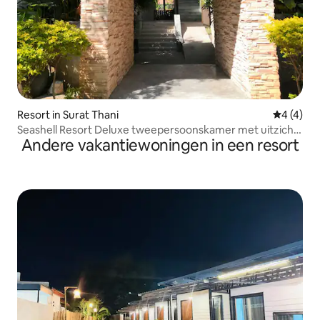
Resort in Surat Thani
Gemiddeld
4 (4)
Seashell Resort Deluxe tweepersoonskamer met uitzicht
Andere vakantiewoningen in een resort
op de tuin