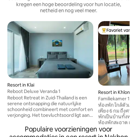
kregen een hoge beoordeling voor hun locatie,
netheid en nog veel meer.
Favoriet van g
Topfavoriet van 
Resort in Klai
Reboot Deluxe Veranda 1
Resort in Khlong N
Reboot Retreat in Zuid-Thailand is een
Familiekamer 1
serene ontsnapping die natuurlijke
ห้องพัก ใกล้ตัวเมื
schoonheid combineert met comfort en
เพียง 6 กม ถึงศาลหลักเมือ
verjonging. Het toevluchtsoord ligt aan
พักเป็นบ้านทั้งหลัง 1 ห้องนอน 1 ห้องน้ำ
een ongerept strand en biedt een
ห้องพักสะอาด เหม
rustige sfeer met luxe accommodaties
Populaire voorzieningen voor
แท้จริง - ใกล้ตลาดประชารัฐ
die passen bij de tropische omgeving.
อาทิตย์) ,ตลาดศาล