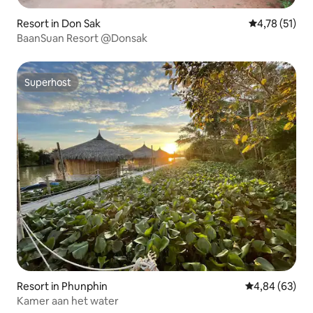
Resort in Don Sak
Gemiddelde be
4,78 (51)
BaanSuan Resort @Donsak
Superhost
Superhost
Resort in Phunphin
Gemiddelde be
4,84 (63)
Kamer aan het water