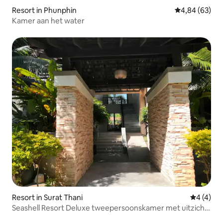
Resort in Phunphin
Gemiddelde be
4,84 (63)
Kamer aan het water
Resort in Surat Thani
Gemiddeld
4 (4)
Seashell Resort Deluxe tweepersoonskamer met uitzicht
op de tuin