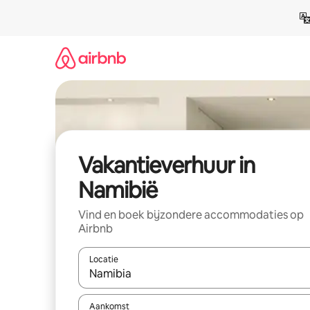
Ga
direct
naar
inhoud
Vakantieverhuur in
Namibië
Vind en boek bijzondere accommodaties op
Airbnb
Locatie
Wanneer er suggesties beschikbaar zijn, maak je 
Aankomst