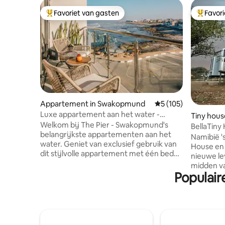
Favoriet van gasten
Favor
Topfavoriet van gasten
Topfavor
Appartement in Swakopmund
Gemiddelde beoordel
5 (105)
Luxe appartement aan het water -
Tiny hous
Wandeling naar strand + winkels
Welkom bij The Pier - Swakopmund's
BellaTiny
belangrijkste appartementen aan het
een prach
Namibië '
water. Geniet van exclusief gebruik van
House en
dit stijlvolle appartement met één bed
nieuwe lev
en één badkamer met een prachtig
midden va
uitzicht op de oceaan vanaf je eigen
Populair
dieren. Geniet van de geluiden van de
privébalkon. De ruimte is voorzien van
natuur op 
hoogwaardige apparaten en moderne
geweldig 
meubels. Het appartement ligt boven
als je aan
het winkelcentrum Platz am Meer,
Namibië. Dicht bij luchthaven en stad,
centraal, veilig en op een steenworp
game view