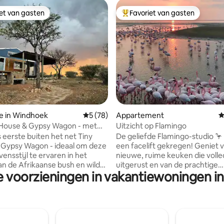
iet van gasten
Favoriet van gasten
iet van gasten
Topfavoriet van gasten
ing van 5 uit 5, 105 recensies
e in Windhoek
Gemiddelde beoordeling van 5 uit 5, 78 r
5 (78)
Appartement
G
 House & Gypsy Wagon - met
Uitzicht op Flamingo
tig uitzicht
s eerste buiten het net Tiny
De geliefde Flamingo-studio 🦩
 Gypsy Wagon - ideaal om deze
een facelift gekregen! Geniet van de
ensstijl te ervaren in het
nieuwe, ruime keuken die volled
n de Afrikaanse bush en wilde
uitgerust en van de prachtige
e voorzieningen in vakantiewoningen i
slaapkamer met een comforta
deze unieke plek. Dit is een
kingsize bed, en kijk vanaf je e
en vredig huis om te verblijven
naar de flamingo's terwijl je van
komt bij of vertrekt vanuit
drankje geniet en de zon in de
ziet ondergaan. Snelle wifi, smart-tv,
ing, kajakken en wandelen
airco en veilige parkeergelege