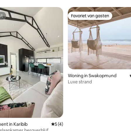
kookgelegenheid
st
Favoriet van gasten
st
Favoriet van gasten
g van 4,86 uit 5, 21 recensies
Woning in Swakopmund
Luxe strand
nt in Karibib
Gemiddelde beoordeling van 5 uit 5, 4 
5 (4)
1 slaapkamer bergverblijf