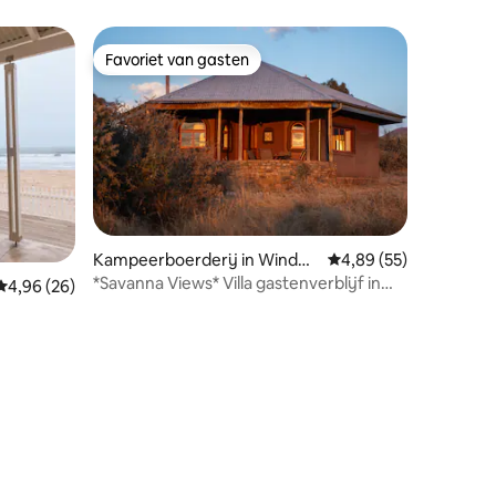
Favoriet van gasten
Favoriet van gasten
Kampeerboerderij in Windho
Gemiddelde beoordelin
4,89 (55)
ek
*Savanna Views* Villa gastenverblijf in
Gemiddelde beoordeling van 4,96 uit 5, 26 recensies
4,96 (26)
Krumhuk
recensies