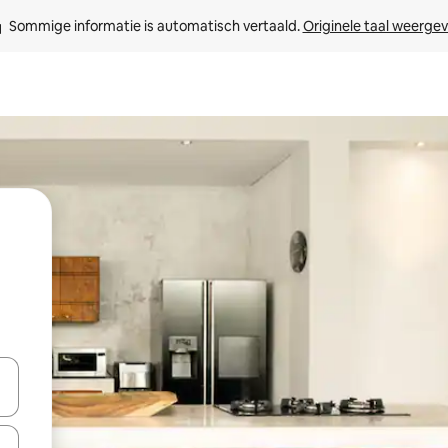
Sommige informatie is automatisch vertaald. 
Originele taal weerge
een keuze met je de pijltjestoetsen omhoog en omlaag, óf door te tik