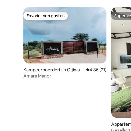
Favoriet van gasten
Superho
Favoriet van gasten
Superho
Kampeerboerderij in Otjiwar
Gemiddelde beoordelin
4,86 (21)
ongo
Amara Manor
Apparteme
Gezellig 