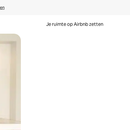
ven
Je ruimte op Airbnb zetten
ken of swipen.