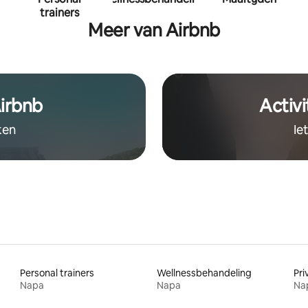
trainers
Meer van Airbnb
irbnb
Activi
ken
Ie
Personal trainers
Wellnessbehandeling
Pri
Napa
Napa
Na