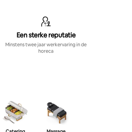
Een sterke reputatie
Minstens twee jaar werkervaring in de
horeca
Catering
Massage
Visagie
Haa