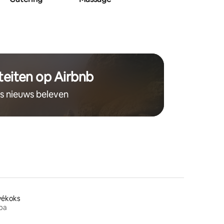
teiten op Airbnb
ts nieuws beleven
vékoks
pa