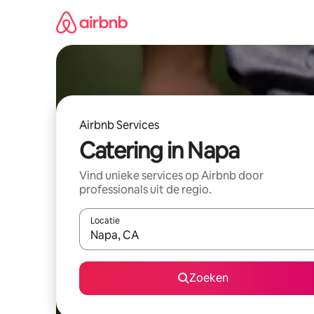
Ga
direct
naar
inhoud
Airbnb Services
Catering in Napa
Vind unieke services op Airbnb door
professionals uit de regio.
Locatie
Wanneer er suggesties beschikbaar zijn, maak je 
Zoeken