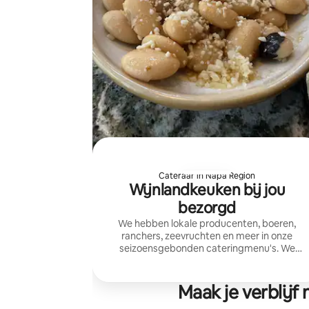
Cateraar in Napa Region
Wijnlandkeuken bij jou
bezorgd
We hebben lokale producenten, boeren,
ranchers, zeevruchten en meer in onze
seizoensgebonden cateringmenu's. We
kunnen veganistisch, vegetarisch, glutenvrij
aanbieden en voldoen aan de meeste
dieetbeperkingen.
Maak je verblij