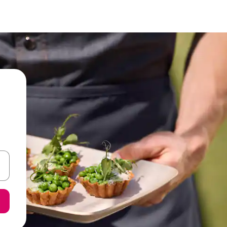
een keuze met je de pijltjestoetsen omhoog en omlaag, óf door te tik