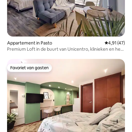
Appartement in Pasto
Gemiddelde be
4,91 (47)
Premium Loft in de buurt van Unicentro, klinieken en het
centrum
Favoriet van gasten
Favoriet van gasten