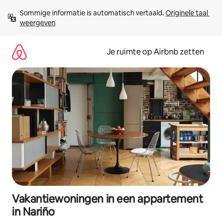
Ga
Sommige informatie is automatisch vertaald. 
Originele taal 
direct
weergeven
naar
inhoud
Je ruimte op Airbnb zetten
Vakantiewoningen in een appartement
in Nariño