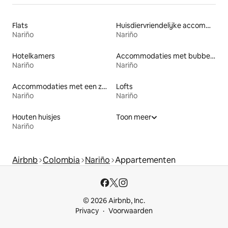
Flats
Huisdiervriendelijke accommodaties
Nariño
Nariño
Hotelkamers
Accommodaties met bubbelbad
Nariño
Nariño
Accommodaties met een zwembad
Lofts
Nariño
Nariño
Houten huisjes
Toon meer
Nariño
Airbnb
Colombia
Nariño
Appartementen
© 2026 Airbnb, Inc.
Privacy
Voorwaarden