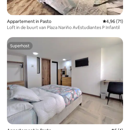
Appartement in Pasto
Gemiddelde be
4,96 (71)
Loft in de buurt van Plaza Nariño AvEstudiantes P Infantil
Superhost
Superhost