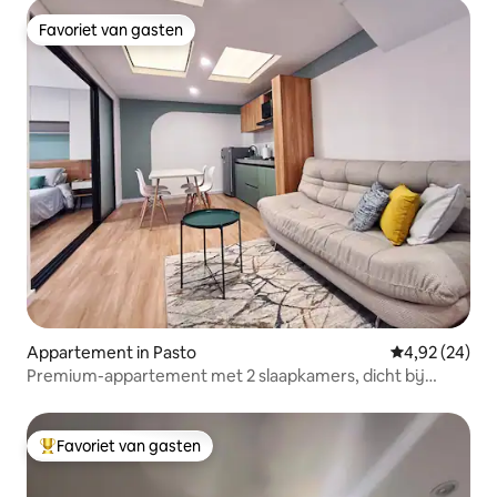
Favoriet van gasten
Favoriet van gasten
Appartement in Pasto
Gemiddelde be
4,92 (24)
Premium-appartement met 2 slaapkamers, dicht bij
H. Departamental
Favoriet van gasten
Topfavoriet van gasten