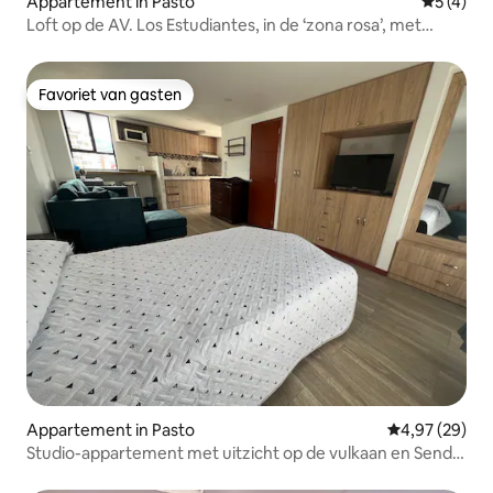
Appartement in Pasto
Gemiddeld
5 (4)
Loft op de AV. Los Estudiantes, in de ‘zona rosa’, met
restaurants
Favoriet van gasten
Favoriet van gasten
Appartement in Pasto
Gemiddelde be
4,97 (29)
Studio-appartement met uitzicht op de vulkaan en Senda
del Carnaval