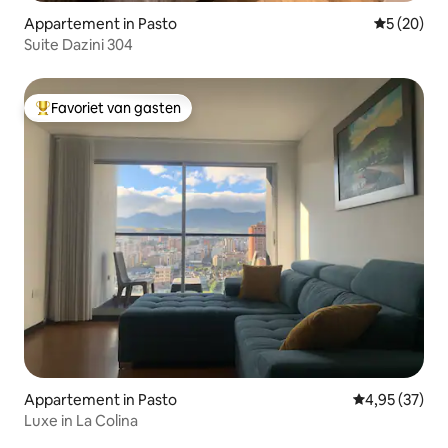
Appartement in Pasto
Gemiddelde
5 (20)
Suite Dazini 304
Favoriet van gasten
Topfavoriet van gasten
Appartement in Pasto
Gemiddelde be
4,95 (37)
Luxe in La Colina