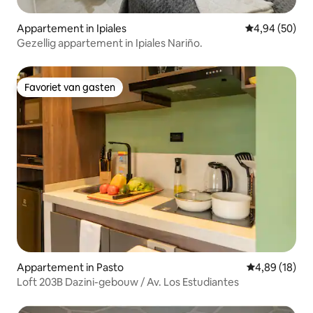
Appartement in Ipiales
Gemiddelde be
4,94 (50)
Gezellig appartement in Ipiales Nariño.
Favoriet van gasten
Favoriet van gasten
Appartement in Pasto
Gemiddelde be
4,89 (18)
Loft 203B Dazini-gebouw / Av. Los Estudiantes