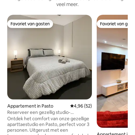
veel meer.
Favoriet van gasten
Favoriet van gas
Favoriet van gasten
Favoriet van gas
Appartement in Pasto
Gemiddelde beoordeling van 4,9
4,96 (52)
Reserveer een gezellig studio-
appartement in Pasto
Ontdek het comfort van onze gezellige
aparttaestudio en Pasto, perfect voor 3
personen. Uitgerust met een
Appartement in Ip