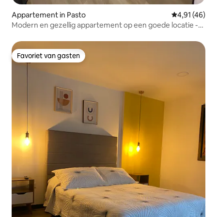
Appartement in Pasto
Gemiddelde be
4,91 (46)
Modern en gezellig appartement op een goede locatie -
Pasto
Favoriet van gasten
Favoriet van gasten