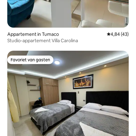
Appartement in Tumaco
Gemiddelde be
4,84 (43)
Studio-appartement Villa Carolina
Favoriet van gasten
Favoriet van gasten