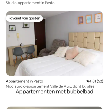
Studio-appartement in Pasto
Favoriet van gasten
Favoriet van gasten
Appartement in Pasto
Gemiddelde be
4,81 (52)
Mooi studio-appartement Valle de Atriz dicht bij alles
Appartementen met bubbelbad