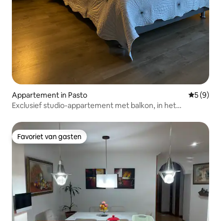
Appartement in Pasto
Gemiddeld
5 (9)
Exclusief studio-appartement met balkon, in het
centrum, wifi en keuken
Favoriet van gasten
Favoriet van gasten