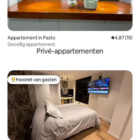
Appartement in Pasto
Gemiddelde be
4,87 (15)
Gezellig appartement.
Privé-appartementen
Favoriet van gasten
Topfavoriet van gasten