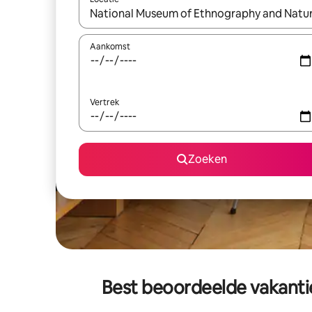
Wanneer er suggesties beschikbaar zijn, maak je 
Aankomst
Vertrek
Zoeken
Best beoordeelde vakantie