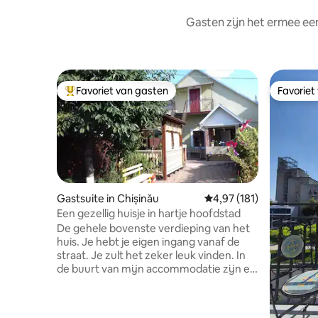
Gasten zijn het ermee e
Favoriet van gasten
Favoriet
Topfavoriet van gasten
Favoriet
Gastsuite in Chișinău
Gemiddelde beoordeling
4,97 (181)
Een gezellig huisje in hartje hoofdstad
De gehele bovenste verdieping van het
huis. Je hebt je eigen ingang vanaf de
straat. Je zult het zeker leuk vinden. In
de buurt van mijn accommodatie zijn er
prachtige uitzichten, restaurants en
cafés, kunstmusea, het strand, twee
merenparken, sport- en