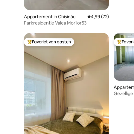
Appartement in Chișinău
Gemiddelde beoordeling
4,99 (72)
Parkresidentie Valea Morilor53
Favoriet van gasten
Favor
Topfavoriet van gasten
Topfavor
Apparteme
Gezellige
historisc