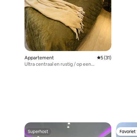
Appartement
Gemiddelde beoorde
5 (31)
Ultra centraal en rustig / op een
steenworp afstand van Central Park
Superhost
Favoriet
Superhost
Favoriet