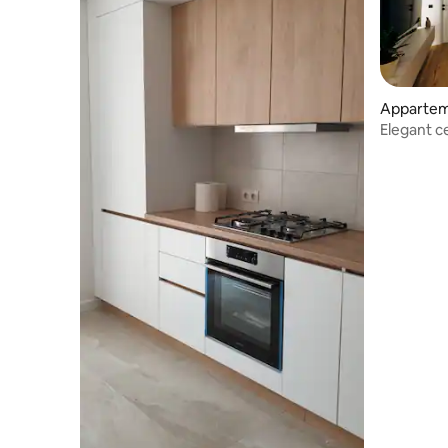
Apparte
Elegant c
uitzicht –