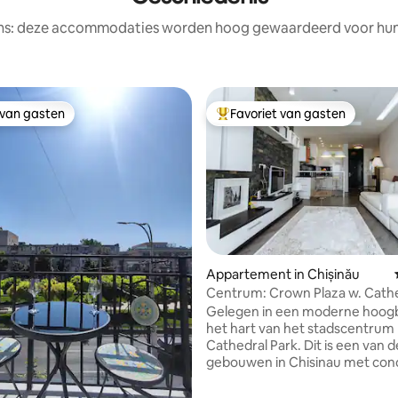
ens: deze accommodaties worden hoog gewaardeerd voor hun l
 van gasten
Favoriet van gasten
 van gasten
Topfavoriet van gasten
 van 4,97 uit 5, 181 recensies
Appartement in Chișinău
Centrum: Crown Plaza w. Cath
& Gym
Gelegen in een moderne hoog
het hart van het stadscentrum 
Cathedral Park. Dit is een van 
gebouwen in Chisinau met con
24/7 beveiliging direct gelegen 
lobby voor een maximale veilighei