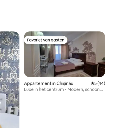
Favoriet van gasten
Favoriet van gasten
ecensies
Appartement in Chișinău
Gemiddelde beoorde
5 (44)
Luxe in het centrum - Modern, schoon
en uitgerust | GrandStay