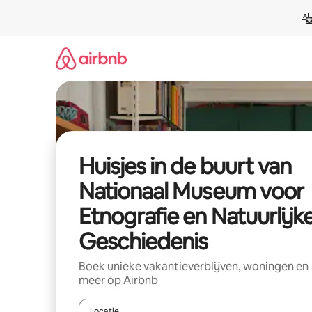
Ga
direct
naar
inhoud
Huisjes in de buurt van
Nationaal Museum voor
Etnografie en Natuurlijk
Geschiedenis
Boek unieke vakantieverblijven, woningen en
meer op Airbnb
Locatie