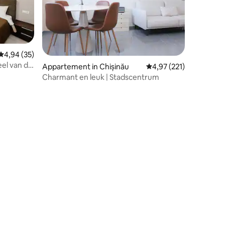
ecensies
Gemiddelde beoordeling van 4,94 uit 5, 35 recensies
4,94 (35)
eel van de
Appartement in Chișinău
Gemiddelde beoordeling
4,97 (221)
Charmant en leuk | Stadscentrum