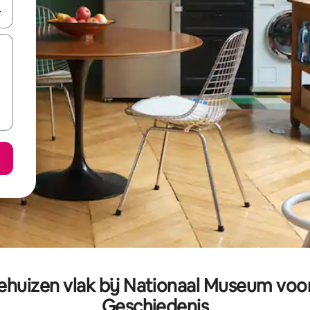
een keuze met je de pijltjestoetsen omhoog en omlaag, óf door te tik
huizen vlak bij Nationaal Museum voor
Geschiedenis