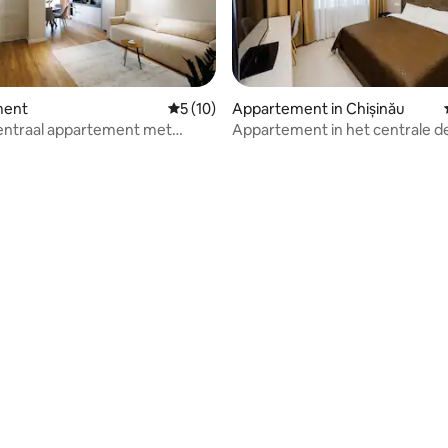
ment
Gemiddelde beoordeling van 5 uit 5, 10 r
5 (10)
Appartement in Chișinău
entraal appartement met
Appartement in het centrale d
 snelle wifi/airconditioning
stad!