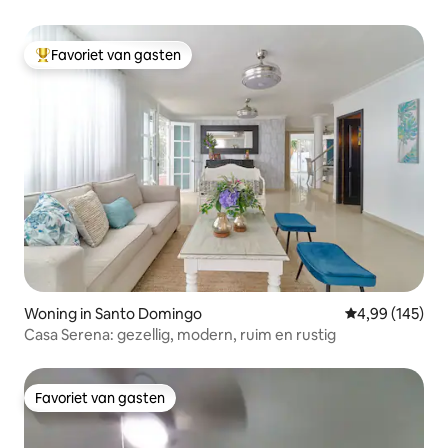
Favoriet van gasten
Topfavoriet van gasten
Woning in Santo Domingo
Gemiddelde beo
4,99 (145)
Casa Serena: gezellig, modern, ruim en rustig
Favoriet van gasten
Favoriet van gasten