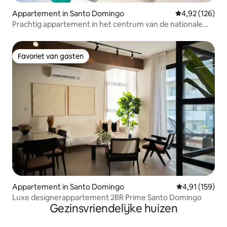
Appartement in Santo Domingo
Gemiddelde beo
4,92 (126)
Prachtig appartement in het centrum van de nationale
wijk
Favoriet van gasten
Favoriet van gasten
Appartement in Santo Domingo
Gemiddelde beo
4,91 (159)
Luxe designerappartement 2BR Prime Santo Domingo
Gezinsvriendelijke huizen