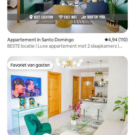
Appartement in Santo Domingo
Gemiddelde beo
4,94 (110)
BESTE locatie | Luxe appartement met 2 slaapkamers |
ZWEMBAD en FITNESSRUIMTE
Favoriet van gasten
Favoriet van gasten