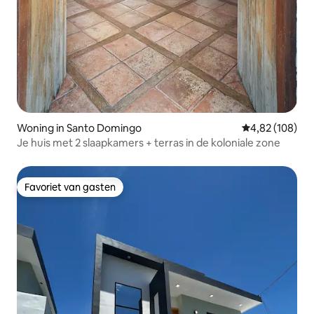
Woning in Santo Domingo
Gemiddelde beo
4,82 (108)
Je huis met 2 slaapkamers + terras in de koloniale zone
Favoriet van gasten
Favoriet van gasten