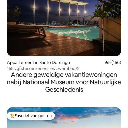
Appartement in Santo Domingo
Gemiddelde 
5 (166)
165 vijfsterrenrecensies zwembad/2
Andere geweldige vakantiewoningen
jacuzzi's/fitnessruimte
nabij Nationaal Museum voor Natuurlijke
Geschiedenis
Favoriet van gasten
Topfavoriet van gasten