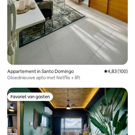
Appartement in Santo Domingo
Gemiddelde beo
4,83 (100)
Gloednieuwe apto met Netflix + lift
Favoriet van gasten
Favoriet van gasten