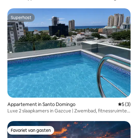
Superhost
Superhost
Appartement in Santo Domingo
Gemiddeld
5 (3)
Luxe 2 slaapkamers in Gazcue | Zwembad, fitnessruimte
en parkeergelegenheid
Favoriet van gasten
Favoriet van gasten