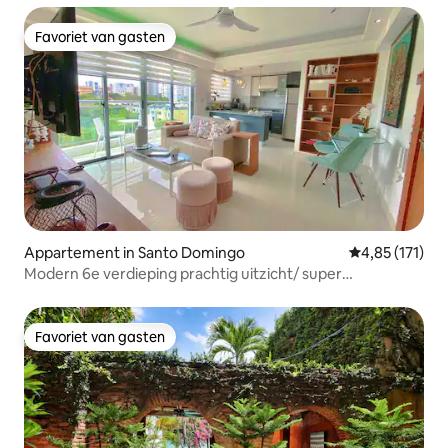
Favoriet van gasten
Favoriet van gasten
Appartement in Santo Domingo
Gemiddelde beo
4,85 (171)
Modern 6e verdieping prachtig uitzicht/ super
gemeubileerd
Favoriet van gasten
Favoriet van gasten