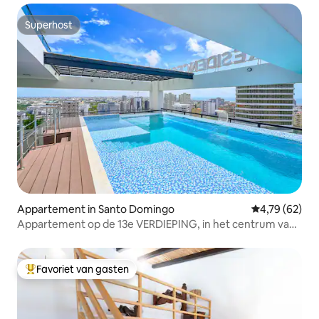
Superhost
Superhost
Appartement in Santo Domingo
Gemiddelde be
4,79 (62)
Appartement op de 13e VERDIEPING, in het centrum van
SDQ | zwembad+jacuzzi
Favoriet van gasten
Topfavoriet van gasten