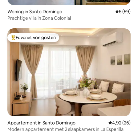
Woning in Santo Domingo
Gemiddelde
5 (59)
Prachtige villa in Zona Colonial
Favoriet van gasten
Topfavoriet van gasten
Appartement in Santo Domingo
Gemiddelde be
4,92 (26)
Modern appartement met 2 slaapkamers in La Esperilla