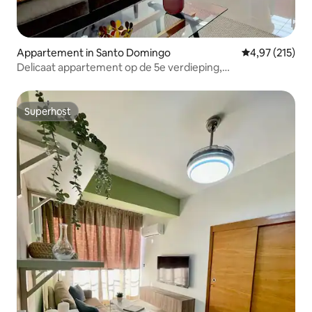
Appartement in Santo Domingo
Gemiddelde beo
4,97 (215)
Delicaat appartement op de 5e verdieping,
airconditioning, wifi en lift
Superhost
Superhost