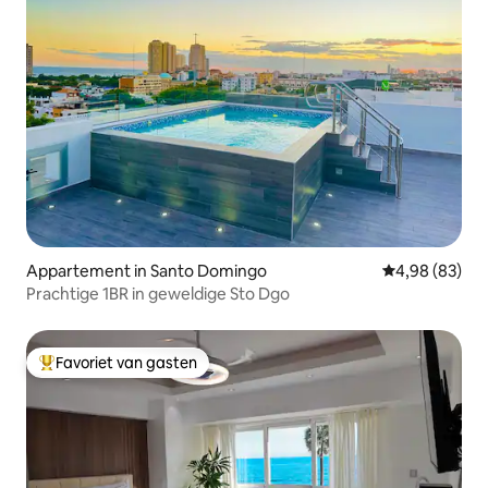
Appartement in Santo Domingo
Gemiddelde be
4,98 (83)
Prachtige 1BR in geweldige Sto Dgo
Favoriet van gasten
Topfavoriet van gasten