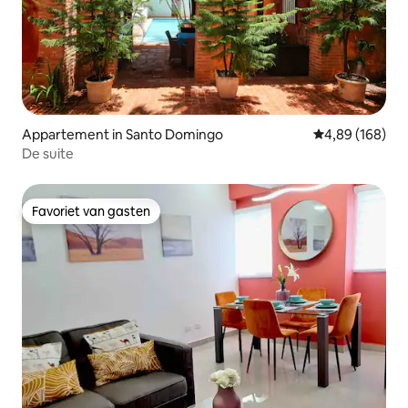
Appartement in Santo Domingo
Gemiddelde beo
4,89 (168)
De suite
Favoriet van gasten
Favoriet van gasten