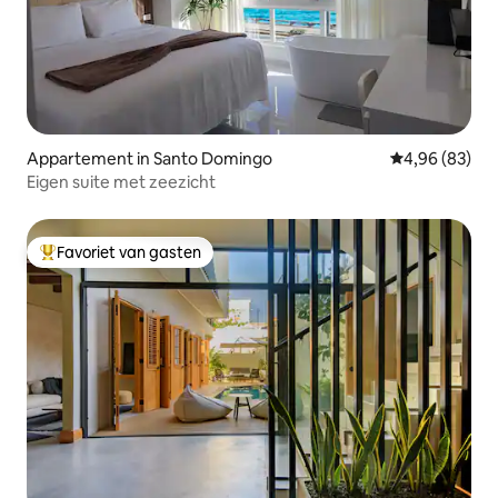
Appartement in Santo Domingo
Gemiddelde be
4,96 (83)
Eigen suite met zeezicht
Favoriet van gasten
Topfavoriet van gasten