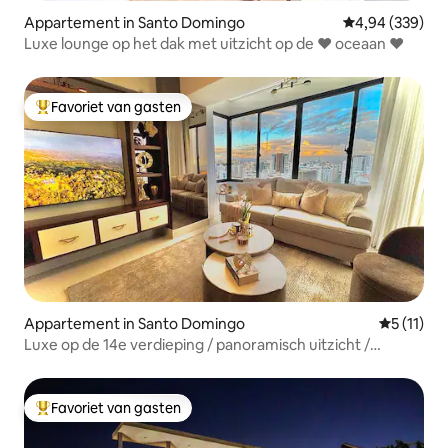
Appartement in Santo Domingo
Gemiddelde beo
4,94 (339)
Luxe lounge op het dak met uitzicht op de ♥ oceaan ♥
Favoriet van gasten
Topfavoriet van gasten
Appartement in Santo Domingo
Gemiddeld
5 (11)
Luxe op de 14e verdieping / panoramisch uitzicht /
kingsize bed / zwembad
Favoriet van gasten
Topfavoriet van gasten