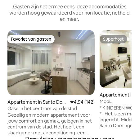
Gasten zijn het ermee eens: deze accommodaties
worden hoog gewaardeerd voor hun locatie, netheid
en meer.
Favoriet van gasten
Superhost
Favoriet van gasten
Superhost
Appartement in S
ngo
Mooi
Appartement in Santo Domi
Gemiddelde beoordeling van 4,94
4,94 (142)
appartement/terra
ngo
* KINDEREN WOR
Oase in het centrum van de stad
parkeerplaats
* . Het is een moo
Gezellig en modern appartement voor
ingericht. Midden
jouw comfort en gemak, gelegen in het
Santo Domingo vo
centrum van de stad. Het heeft een
toegang voor een 
slaapkamer met airconditioning, een
(wifi, aircondition
woonkamer met airconditioning, tv,