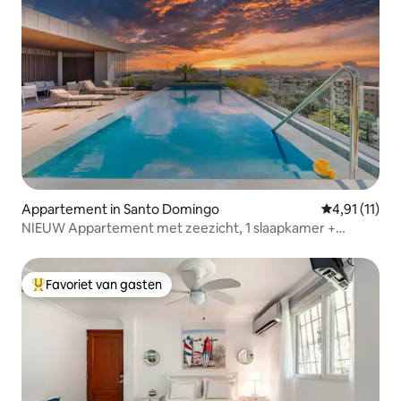
Appartement in Santo Domingo
Gemiddelde b
4,91 (11)
NIEUW Appartement met zeezicht, 1 slaapkamer +
zwembad en fitnessruimte
Favoriet van gasten
Topfavoriet van gasten