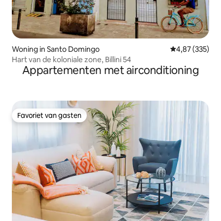
Woning in Santo Domingo
Gemiddelde beo
4,87 (335)
Hart van de koloniale zone, Billini 54
Appartementen met airconditioning
Favoriet van gasten
Favoriet van gasten