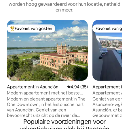
worden hoog gewaardeerd voor hun locatie, netheid
en meer.
Favoriet van gasten
Favoriet van gas
Topfavoriet van gasten
Favoriet van gas
Appartement in Asunción
Gemiddelde beoordeling van 4,9
4,94 (35)
Appartement in A
Modern appartement met het beste
Appartement Asu
uitzicht op Asunción
en fitnessruimte
Modern en elegant appartement in The
Geniet van een erv
One Downtown, in het historische hart
Asunceno-wijk, in
van Asunción. Geniet van een
Asunción, c/ balkon
bevoorrecht uitzicht op de rivier de
Gebouw met zwe
Populaire voorzieningen voor
Paraguay en het regeringspaleis, met
fitnessruimte. 24
een veilige en perfecte locatie voor
gebouw. Woonwijk, in de buurt van het