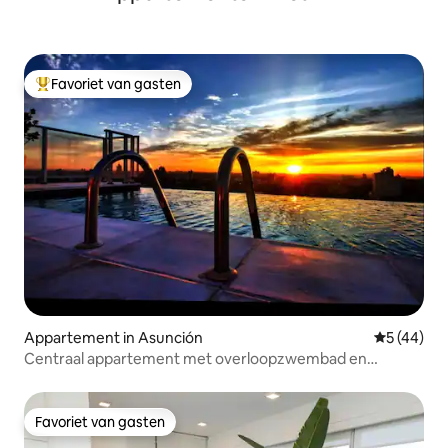
Favoriet van gasten
Topfavoriet van gasten
Appartement in Asunción
Gemiddelde
5 (44)
Centraal appartement met overloopzwembad en
parkeergelegenheid
Favoriet van gasten
Favoriet van gasten