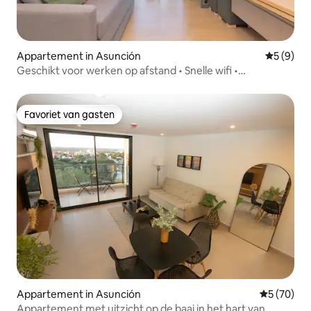
Appartement in Asunción
Gemiddeld
5 (9)
Geschikt voor werken op afstand • Snelle wifi •
Fitnessruimte • Zwembad • Uitzichten
Favoriet van gasten
Favoriet van gasten
Appartement in Asunción
Gemiddelde
5 (70)
Appartement met uitzicht op de baai in het hart van