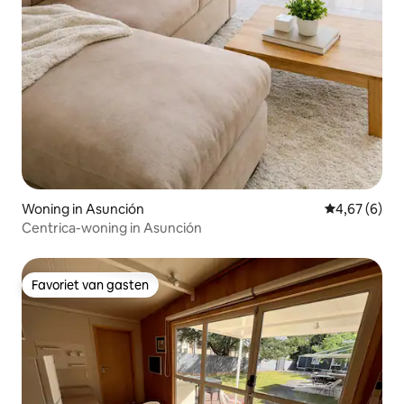
Woning in Asunción
Gemiddelde b
4,67 (6)
Centrica-woning in Asunción
Favoriet van gasten
Favoriet van gasten