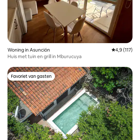
Woning in Asunción
Gemiddelde be
4,9 (117)
Huis met tuin en grill in Mburucuya
Favoriet van gasten
Favoriet van gasten