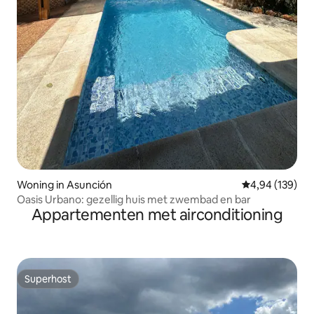
Woning in Asunción
Gemiddelde beo
4,94 (139)
Oasis Urbano: gezellig huis met zwembad en bar
Appartementen met airconditioning
Superhost
Superhost