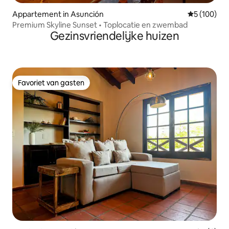
Appartement in Asunción
Gemiddelde 
5 (100)
Premium Skyline Sunset • Toplocatie en zwembad
Gezinsvriendelijke huizen
Favoriet van gasten
Favoriet van gasten