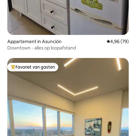
Appartement in Asunción
Gemiddelde be
4,96 (79)
Downtown - alles op loopafstand
Favoriet van gasten
Topfavoriet van gasten