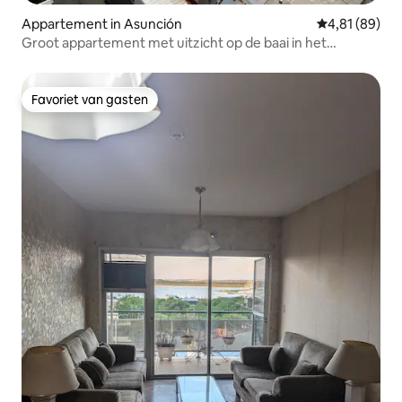
Appartement in Asunción
Gemiddelde be
4,81 (89)
Groot appartement met uitzicht op de baai in het
centrum van Asuncion
Favoriet van gasten
Favoriet van gasten