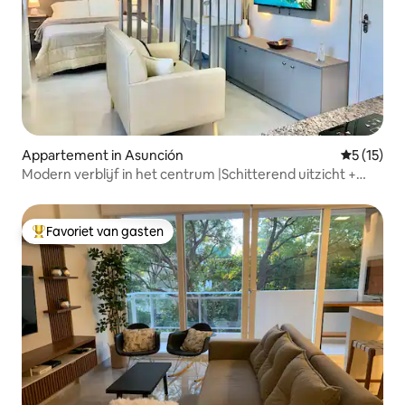
Appartement in Asunción
Gemiddelde
5 (15)
Modern verblijf in het centrum |Schitterend uitzicht +
airconditioning + wasmachine
Favoriet van gasten
Topfavoriet van gasten