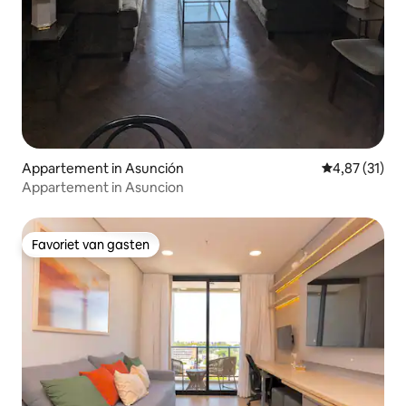
Appartement in Asunción
Gemiddelde be
4,87 (31)
Appartement in Asuncion
Favoriet van gasten
Favoriet van gasten