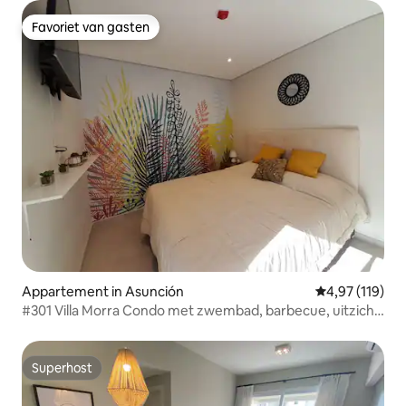
Favoriet van gasten
Favoriet van gasten
Appartement in Asunción
Gemiddelde beo
4,97 (119)
#301 Villa Morra Condo met zwembad, barbecue, uitzicht
en wifi!
Superhost
Superhost