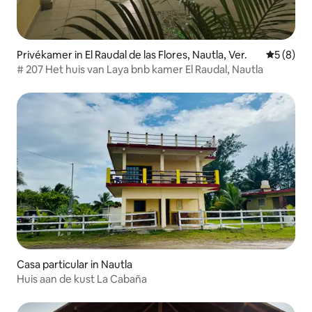
Privékamer in El Raudal de las Flores, Nautla, Ver.
Gemiddeld
5 (8)
# 207 Het huis van Laya bnb kamer El Raudal, Nautla
Casa particular in Nautla
Huis aan de kust La Cabaña