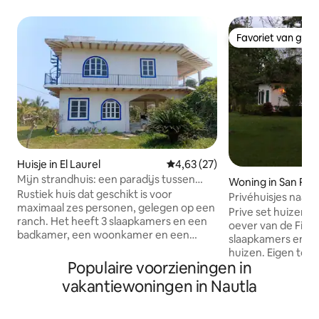
Favoriet van gas
Favoriet van gas
Huisje in El Laurel
Gemiddelde beoordeling van 4,6
4,63 (27)
Mijn strandhuis: een paradijs tussen
Woning in San Raf
oceaan en natuur
Rustiek huis dat geschikt is voor
Privéhuisjes naast
maximaal zes personen, gelegen op een
Prive set huizen
ranch. Het heeft 3 slaapkamers en een
oever van de Filob
badkamer, een woonkamer en een
slaapkamers en 6 
eetkamer voor 6 personen, een volledig
huizen. Eigen toeg
uitgeruste keuken, een terras met een
Populaire voorzieningen in
kajakken, zwemm
tafel en een buitenwoonkamer, zodat je
vissen.. U kunt genieten van de stranden
vakantiewoningen in Nautla
kunt genieten van het uitzicht. Het huis
en restaurants 
heeft elektriciteit, wifi, parkeerplaats en
op slechts 8 km afstand. 60
directe toegang tot het strand. Het is