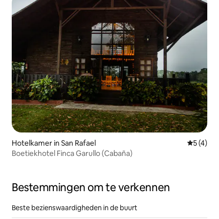
Hotelkamer in San Rafael
Gemiddeld
5 (4)
Boetiekhotel Finca Garullo (Cabaña)
Bestemmingen om te verkennen
Beste bezienswaardigheden in de buurt