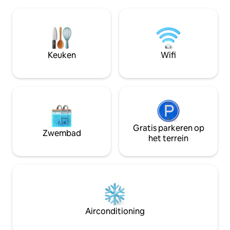
TAJIN/PAPANTLA 
een paradijs voor diegenen die op zoek
stroomversnellin
zijn naar een plek om te ontspannen,
evenals het arche
voor liefhebbers van vogels kijken en
DE CASCADE van CHARME!
een prachtig strand. Een plek vol kunst.
van San Rafael (6 
supermarkt, apoth
Keuken
Wifi
kassier, enz.
Gratis parkeren op
Zwembad
het terrein
Airconditioning