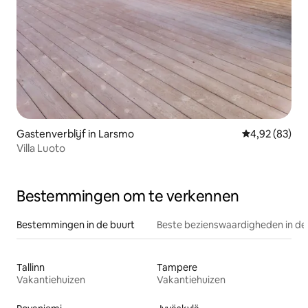
Gastenverblijf in Larsmo
Gemiddelde be
4,92 (83)
Villa Luoto
Bestemmingen om te verkennen
Bestemmingen in de buurt
Beste bezienswaardigheden in de
Tallinn
Tampere
Vakantiehuizen
Vakantiehuizen