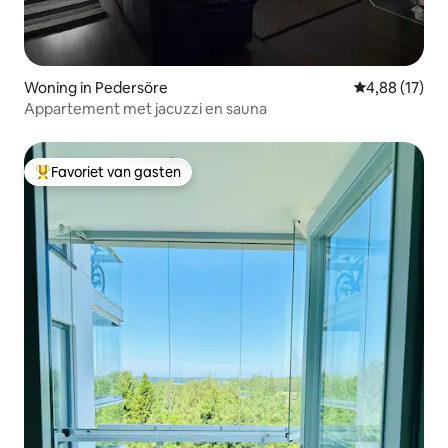
Woning in Pedersöre
Gemiddelde be
4,88 (17)
Appartement met jacuzzi en sauna
Favoriet van gasten
Topfavoriet van gasten