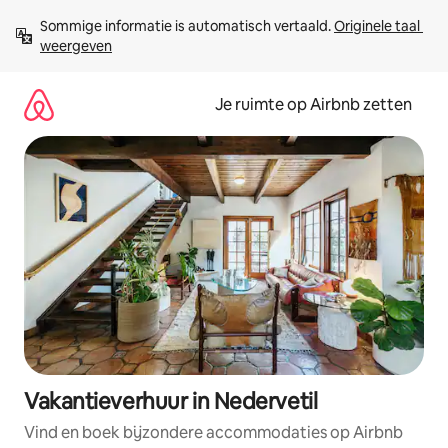
Ga
Sommige informatie is automatisch vertaald. 
Originele taal 
direct
weergeven
naar
inhoud
Je ruimte op Airbnb zetten
Vakantieverhuur in Nedervetil
Vind en boek bijzondere accommodaties op Airbnb