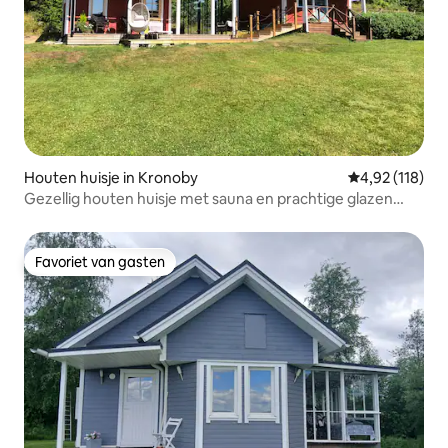
Houten huisje in Kronoby
Gemiddelde beo
4,92 (118)
Gezellig houten huisje met sauna en prachtige glazen
patio
Favoriet van gasten
Favoriet van gasten