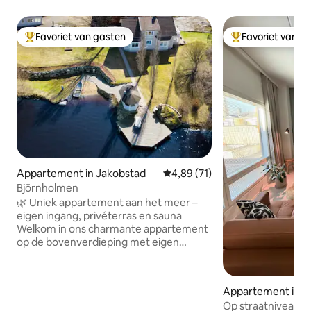
Favoriet van gasten
Favoriet van g
Topfavoriet van gasten
Topfavoriet van 
Appartement in Jakobstad
Gemiddelde beoordeling van 4,8
4,89 (71)
Björnholmen
🌿 Uniek appartement aan het meer –
eigen ingang, privéterras en sauna
Welkom in ons charmante appartement
op de bovenverdieping met eigen
ingang, prachtig gelegen aan het meer
en op slechts 3 km van het
stadscentrum. Hier woon je in een
Appartement in K
rustige omgeving dicht bij de natuur
Op straatniveau me
met een perceel aan het strand en een