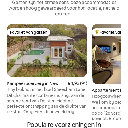
Gasten zijn het ermee eens: deze accommodaties
worden hoog gewaardeerd voor hun locatie, netheid
en meer.
Favoriet van gasten
Favoriet van g
Favoriet van gasten
Topfavoriet van 
Kampeerboerderij in New D
Gemiddelde beoordeling van 4,9
4,93 (91)
elhi
Tiny blokhut in het bos | Sheesham Lane
Appartement in 
Dit charmante containerhuis ligt aan de
Hoogbouwhemel m
serene rand van Delhi en biedt de
tuinterras
Welkom bij deze a
perfecte ontsnapping aan de drukte van
accommodatie van 
de stad. Omgeven door weelderig
op de 12e verdie
groen, biedt het een vredig
bevindt. Brede tui
toevluchtsoord om tot rust te komen en
Populaire voorzieningen in
jacuzzi maken het 
op te laden. Geniet van een verfrissende