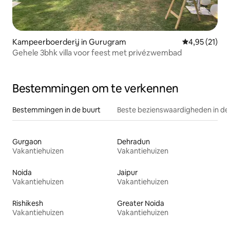
Kampeerboerderij in Gurugram
Gemiddelde be
4,95 (21)
Gehele 3bhk villa voor feest met privézwembad
Bestemmingen om te verkennen
Bestemmingen in de buurt
Beste bezienswaardigheden in de
Gurgaon
Dehradun
Vakantiehuizen
Vakantiehuizen
Noida
Jaipur
Vakantiehuizen
Vakantiehuizen
Rishikesh
Greater Noida
Vakantiehuizen
Vakantiehuizen