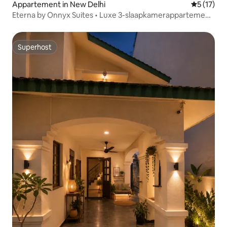
Appartement in New Delhi
Gemiddelde
5 (17)
Eterna by Onnyx Suites • Luxe 3-slaapkamerappartement
met bad
Superhost
Superhost