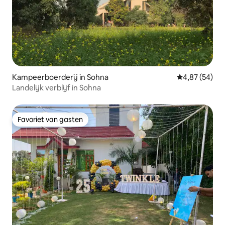
Kampeerboerderij in Sohna
Gemiddelde be
4,87 (54)
Landelijk verblijf in Sohna
Favoriet van gasten
Favoriet van gasten