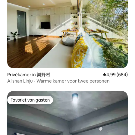
Privékamer in 樂野村
Gemiddelde beo
4,99 (684)
Alishan Linju - Warme kamer voor twee personen
Favoriet van gasten
Favoriet van gasten