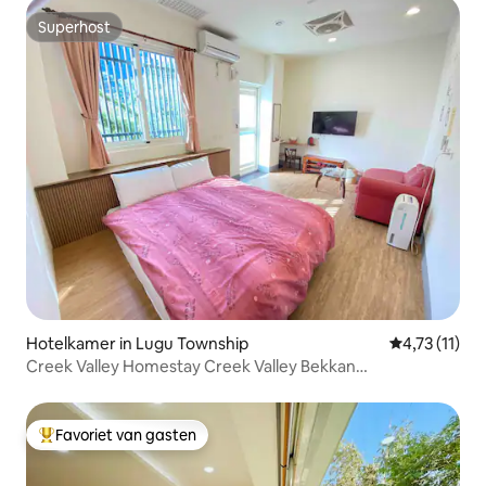
Superhost
Superhost
Hotelkamer in Lugu Township
Gemiddelde b
4,73 (11)
Creek Valley Homestay Creek Valley Bekkan
Tweepersoonskamer
Favoriet van gasten
Topfavoriet van gasten