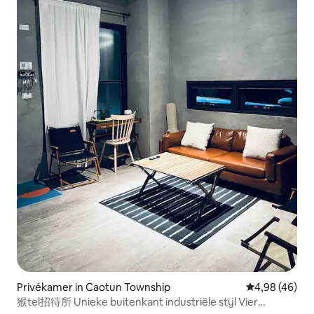
Privékamer in Caotun Township
Gemiddelde be
4,98 (46)
猴tel招待所 Unieke buitenkant industriële stijl Vier