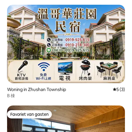
tweepersoons kamers Vier sets privébadkamers
Ontzettend mooi uitzicht Eigen keuken Vriendelijke
omgeving Gezellig gelachen
Woning in Zhushan Township
Gemiddeld
5 (3)
B 棟
Favoriet van gasten
Favoriet van gasten