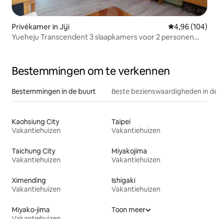
Privékamer in Jiji
Gemiddelde beo
4,96 (104)
Yueheju Transcendent 3 slaapkamers voor 2 personen
geschikt voor 3-7 personen (niet het hele gebouw, maar 3
kamers tegelijk)
Bestemmingen om te verkennen
Bestemmingen in de buurt
Beste bezienswaardigheden in de
Kaohsiung City
Taipei
Vakantiehuizen
Vakantiehuizen
Taichung City
Miyakojima
Vakantiehuizen
Vakantiehuizen
Ximending
Ishigaki
Vakantiehuizen
Vakantiehuizen
Miyako-jima
Toon meer
Vakantiehuizen