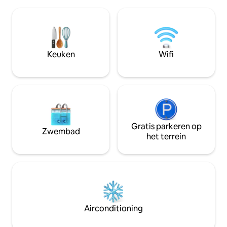
minuten lopen naar de lokale favoriete
eten, te drinken e
middernachtsnack, zoute krokante kip,
heeft de rustige s
Er zijn ook veel traditionele ontbijten
stadje. ▶Kenmerken van de
om uit te kiezen. 🚗 Geweldige locatie,
accommodatie Twee standaard
super makkelijk Vanaf *
slaapkamers met
[Appartementruimte.Sun Moon Lake]
Keuken
Wifi
een slaapkamer m
Vertrek, 8 minuten naar Sun Moon Lake.
voor 5-6 personen Gezellig
Je kunt het mooiste fietspad ter wereld
woonkamer, eetka
rijden, Of sta 's ochtends op het meer
familie, vrienden, 
en zie de zon opkomen van achter de
uitstapjes Wifi, airconditioning,
bergen - dit is een onvergetelijke scène
waterkoker, miner
die veel vrienden zijn komen zeggen. 6
handdoeken en toi
minuten naar het andere uiteinde, het is
tandenborstels of
het Jiuzu Cultureel Dorp. Als je kinderen
Gratis parkeren op
Zwembad
hygiëneartikelen) Aangrenzende
hebt, kun je hier de hele dag niet
het terrein
parkeergarage ▶ Ervaring bij aankomst
stoppen met spelen; Als je wilt
Perfect voor stell
ontspannen, kun je ook de Sun Moon
vrienden om te ontspan
Lake-kabelbaan nemen, vanuit de lucht
Tianwei Highway 
kun je het hele Sun Moon Lake zien, het
praat 's avonds in 
is echt helend. 🌿 Alleen jij, geen
woonkamer Twee personen kunnen ook
vreemden "Xiayu Leisure.Sun and
genieten van een u
Moon" ontvangt alleen jou en je
Airconditioning
Handig vervoer Dicht bij nationale
vrienden die op dezelfde dag inchecken.
snelweg nr. 1 Beid
Er verblijven geen vreemden samen, je