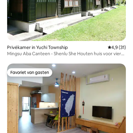
Privékamer in Yuchi Township
Gemiddelde b
4,9 (31)
Mingsu Aba Canteen - Shenlu She Houten huis voor vier
personen
Favoriet van gasten
Favoriet van gasten