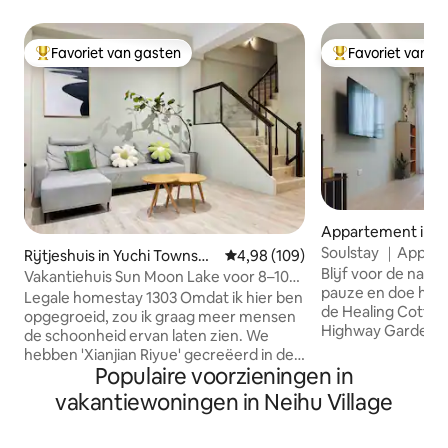
Favoriet van gasten
Favoriet van g
Topfavoriet van gasten
Topfavoriet van 
Appartement in
Soulstay ｜Appart
Rijtjeshuis in Yuchi Townshi
Gemiddelde beoordeling van 4,98
4,98 (109)
｜Dichtbij Chang
Blijf voor de nach
p
Vakantiehuis Sun Moon Lake voor 8–10
Sightseeing Night
pauze en doe het rustig 
personen, privé, met overdekte
Legale homestay 1303 Omdat ik hier ben
de Healing Cottage
parkeerplaats en oplaadpunt voor
opgegroeid, zou ik graag meer mensen
Highway Garden. 
elektrische auto's
de schoonheid ervan laten zien. We
gemak en rust, zo
hebben 'Xianjian Riyue' gecreëerd in de
van het comfort va
Populaire voorzieningen in
hoop dat elke gast die komt een
tijd van een klein stadje. H
aangenaam, comfortabel en huiselijk
vakantiewoningen in Neihu Village
gelegen naast Zh
verblijf zal hebben. 📍 Super handig om
loopafstand van F
te wonen Gelegen in de stad Yu Chi Op 2
Night Market, Het