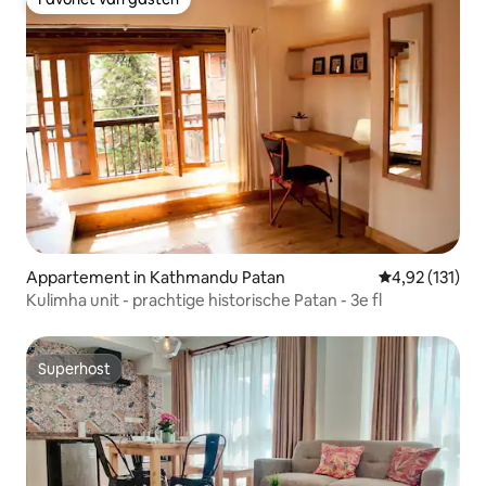
Favoriet van gasten
Appartement in Kathmandu Patan
Gemiddelde beo
4,92 (131)
Kulimha unit - prachtige historische Patan - 3e fl
Superhost
Superhost