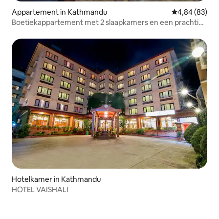
Appartement in Kathmandu
Gemiddelde be
4,84 (83)
Boetiekappartement met 2 slaapkamers en een prachtig
uitzicht
Hotelkamer in Kathmandu
HOTEL VAISHALI