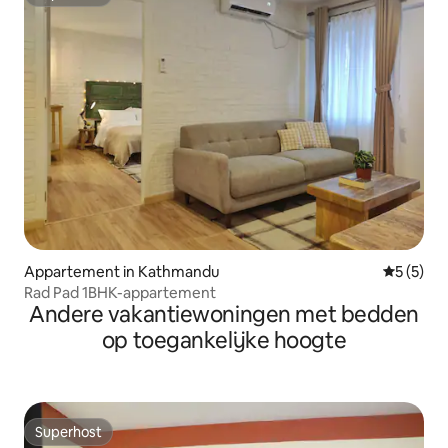
Superhost
Appartement in Kathmandu
Gemiddeld
5 (5)
Rad Pad 1BHK-appartement
Andere vakantiewoningen met bedden
op toegankelijke hoogte
Superhost
Superhost