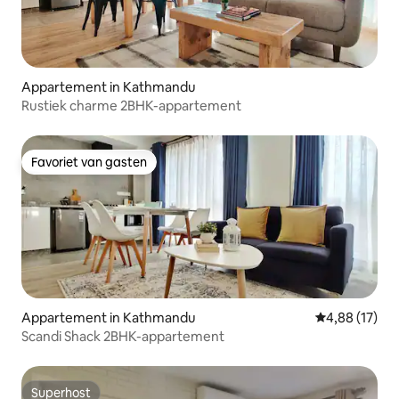
Appartement in Kathmandu
Rustiek charme 2BHK-appartement
Favoriet van gasten
Favoriet van gasten
Appartement in Kathmandu
Gemiddelde be
4,88 (17)
Scandi Shack 2BHK-appartement
Superhost