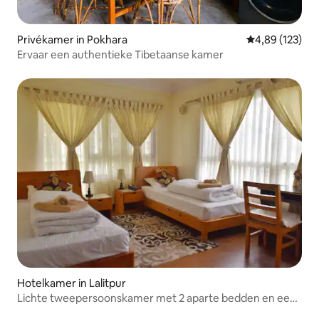
Privékamer in Pokhara
Gemiddelde beo
4,89 (123)
Ervaar een authentieke Tibetaanse kamer
Hotelkamer in Lalitpur
Lichte tweepersoonskamer met 2 aparte bedden en een
balkon