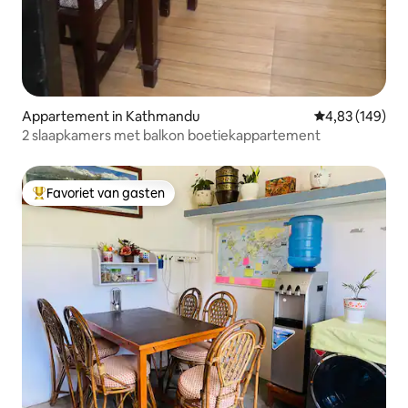
Appartement in Kathmandu
Gemiddelde beo
4,83 (149)
2 slaapkamers met balkon boetiekappartement
Favoriet van gasten
Topfavoriet van gasten