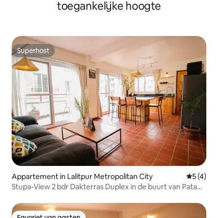
toegankelijke hoogte
Superhost
Superhost
Appartement in Lalitpur Metropolitan City
Gemiddeld
5 (4)
Stupa-View 2 bdr Dakterras Duplex in de buurt van Patan
Durbar
Favoriet van gasten