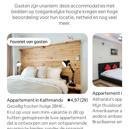
Gasten zijn unaniem: deze accommodaties met
bedden op toegankelijke hoogte kregen een hoge
beoordeling voor hun locatie, netheid en nog veel
meer.
Favoriet van gasten
Favoriet van gasten
Appartement in 
Abhanika's appar
Appartement in Kathmandu
Gemiddelde beoordeling van 4,9
4,97 (29)
Mijn thuislocatie i
Gezellig houten huisje 2BHK
Amerikaanse ambas
appartement
Krul op voor een mini-vakantie in dit op
andere ambassades
hutten geïnspireerde luxe appartement
Braziliaanse amba
dat is ontworpen om een ontspannende
ambassade ligt op 
ervaring te bieden zonder de spaarpot