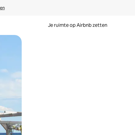
ven
Je ruimte op Airbnb zetten
ken of swipen.