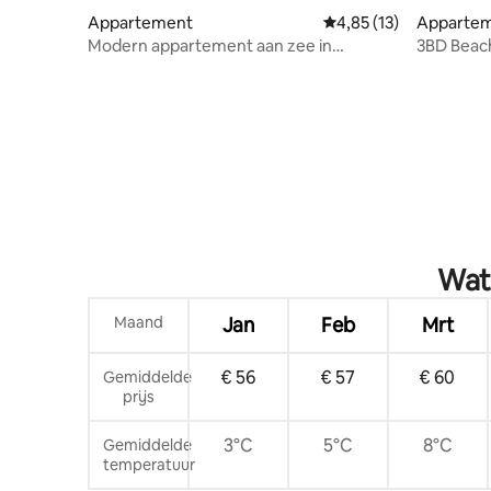
Appartement
Gemiddelde beoordelin
4,85 (13)
Apparte
Modern appartement aan zee in
3BD Beach
Nessebar
uitzicht 
Wat 
Maand
Jan
Feb
Mrt
€ 56
€ 57
€ 60
Gemiddelde
prijs
3°C
5°C
8°C
Gemiddelde
temperatuur