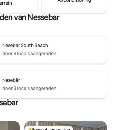
Airconditioning
errein
pergola en een parkeerplaats.
heden van Nessebar
Nesebar South Beach
door 9 locals aangeraden
Nesebăr
door 3 locals aangeraden
sebar
Favoriet van gasten