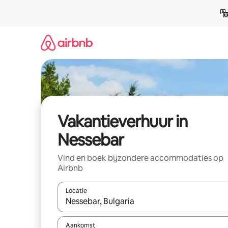
Ga
direct
naar
inhoud
Vakantieverhuur in
Nessebar
Vind en boek bijzondere accommodaties op
Airbnb
Locatie
Wanneer er suggesties beschikbaar zijn, maak je 
Aankomst