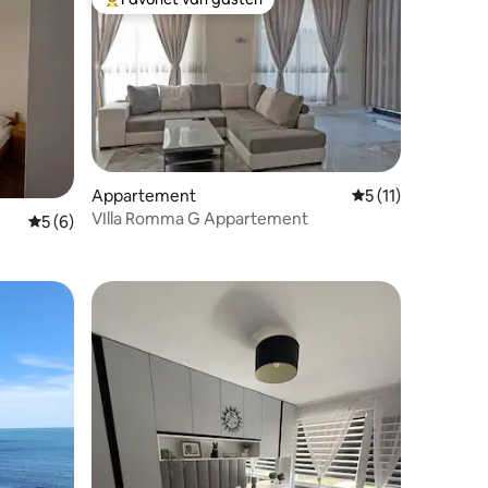
Topfavoriet van gasten
Appartement
Gemiddelde beoorde
5 (11)
ecensies
VIlla Romma G Appartement
Gemiddelde beoordeling van 5 uit 5, 6 recensies
5 (6)