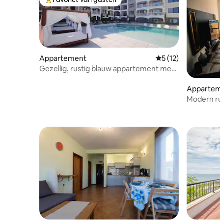
Topfavoriet van gasten
Appartement
Gemiddelde beoorde
5 (12)
Gezellig, rustig blauw appartement met
zwembad bij het strand.
Apparte
Modern r
slaapkame