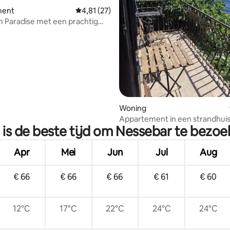
g van 4,85 uit 5, 13 recensies
ment
Gemiddelde beoordeling van 4,81 uit 5, 27 r
4,81 (27)
 Paradise met een prachtig
+ parkeergelegenheid
Woning
Appartement in een strandhuis
is de beste tijd om Nessebar te bezo
Town Nessebar
Apr
Mei
Jun
Jul
Aug
€ 66
€ 66
€ 66
€ 61
€ 60
12°C
17°C
22°C
24°C
24°C