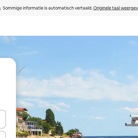
Sommige informatie is automatisch vertaald. 
Originele taal weerge
een keuze met je de pijltjestoetsen omhoog en omlaag, óf door te tik