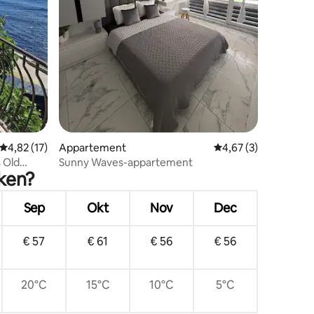
ecensies
Gemiddelde beoordeling van 4,82 uit 5, 17 recensies
4,82 (17)
Appartement
Gemiddelde beoordeli
4,67 (3)
 Old
Sunny Waves-appartement
eken?
Sep
Okt
Nov
Dec
€ 57
€ 61
€ 56
€ 56
20°C
15°C
10°C
5°C