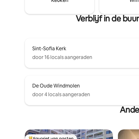
Keuken
Wifi
reis bent
Verblijf in de bu
Sint-Sofia Kerk
door 16 locals aangeraden
De Oude Windmolen
door 4 locals aangeraden
Ande
Favoriet van gasten