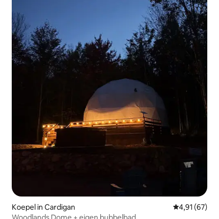
Koepel in Cardigan
Gemiddelde be
4,91 (67)
Woodlands Dome + eigen bubbelbad