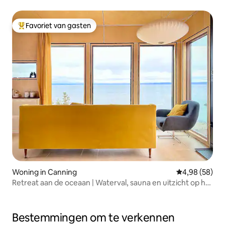
Favoriet van gasten
Topfavoriet van gasten
Woning in Canning
Gemiddelde be
4,98 (58)
Retreat aan de oceaan | Waterval, sauna en uitzicht op het
getij
Bestemmingen om te verkennen