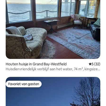
Houten huisje in Grand Bay-Westfield
Gemiddelde
5 (32)
Huisdiervriendelijk verblijf aan het water, 74 m², kingsize
bed
Favoriet van gasten
Favoriet van gasten