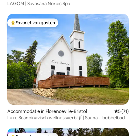
LAGOM | Savasana Nordic Spa
Favoriet van gasten
Topfavoriet van gasten
Accommodatie in Florenceville-Bristol
Gemiddelde
5 (71)
Luxe Scandinavisch wellnessverblijf | Sauna + bubbelbad