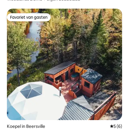
Favoriet van gasten
Favoriet van gasten
Koepel in Beersville
Gemiddeld
5 (6)