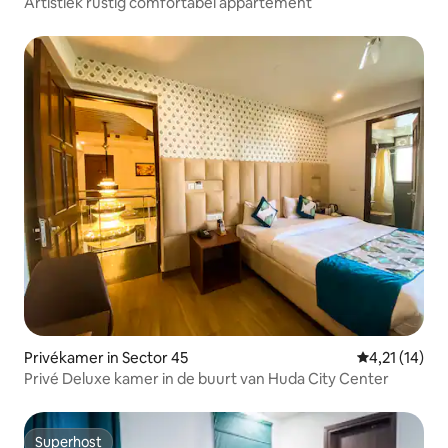
Artistiek rustig comfortabel appartement
Privékamer in Sector 45
Gemiddelde be
4,21 (14)
Privé Deluxe kamer in de buurt van Huda City Center
Superhost