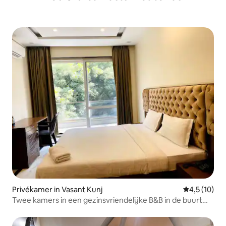
Privékamer in Vasant Kunj
Gemiddelde b
4,5 (10)
Twee kamers in een gezinsvriendelijke B&B in de buurt
van IGI