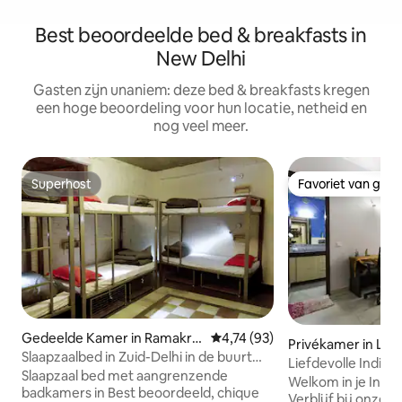
Best beoordeelde bed & breakfasts in
New Delhi
Gasten zijn unaniem: deze bed & breakfasts kregen
een hoge beoordeling voor hun locatie, netheid en
nog veel meer.
Superhost
Favoriet van gas
Superhost
Favoriet van gas
Gedeelde Kamer in Ramakris
Gemiddelde beoordeling van 4,7
4,74 (93)
Privékamer in Laj
hna Puram
Slaapzaalbed in Zuid-Delhi in de buurt
Liefdevolle Indisc
van Bhikaji & Safdarjung
Slaapzaal bed met aangrenzende
minuten naar Met
Welkom in je Indisc
badkamers in Best beoordeeld, chique
Verblijf bij onze w