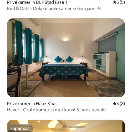
Privékamer in DLF Stad Fase 1
Gemiddeld
5 (5)
Bed & Oats - Deluxe privékamer in Gurgaon -9
Privékamer in Hauz Khas
Gemiddeld
5 (3)
Haveli - Grote kamer in met kunst & boek gevuld
herenhuis!
Superhost
Superhost