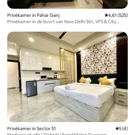
Privékamer in Pahar Ganj
Gemiddelde beo
4,61 (525)
Privékamer in de buurt van New Delhi Stn, VFS & City
Centre
Privékamer in Sector 51
Gemiddeld
5 (4)
Moderne studio | Dicht bij Rapid Metro Gurgaon.