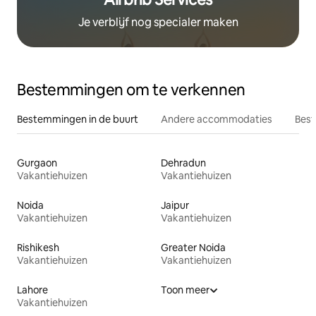
Je verblijf nog specialer maken
Bestemmingen om te verkennen
Bestemmingen in de buurt
Andere accommodaties
Best
Gurgaon
Dehradun
Vakantiehuizen
Vakantiehuizen
Noida
Jaipur
Vakantiehuizen
Vakantiehuizen
Rishikesh
Greater Noida
Vakantiehuizen
Vakantiehuizen
Lahore
Toon meer
Vakantiehuizen