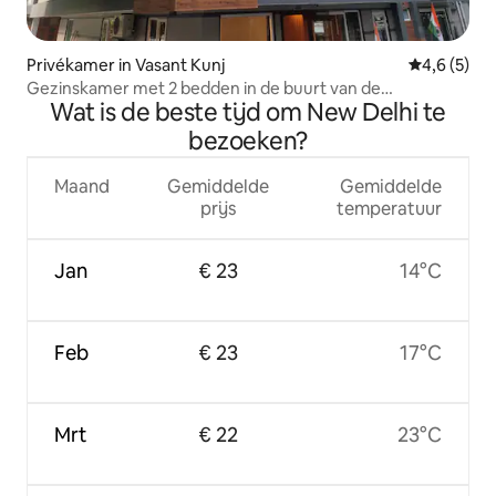
Privékamer in Vasant Kunj
Gemiddelde 
4,6 (5)
Gezinskamer met 2 bedden in de buurt van de
Wat is de beste tijd om New Delhi te
luchthaven van Delhi!
bezoeken?
Maand
Gemiddelde
Gemiddelde
prijs
temperatuur
Jan
€ 23
14°C
Feb
€ 23
17°C
Mrt
€ 22
23°C