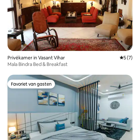
Privékamer in Vasant Vihar
Gemiddeld
5 (7)
Mala Bindra Bed & Breakfast
Favoriet van gasten
Favoriet van gasten