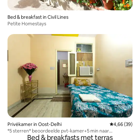
Bed & breakfast in Civil Lines
Petite Homestays
Privékamer in Oost-Delhi
Gemiddelde be
4,66 (39)
*5 sterren* beoordeelde pvt-kamer+5 min naar
Bed & breakfasts met terras
metro+airco+brkfast