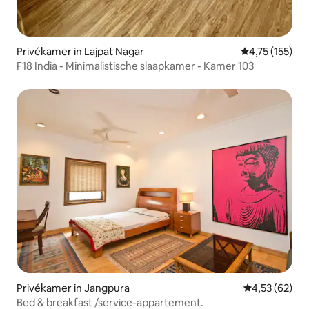
Privékamer in Lajpat Nagar
Gemiddelde beo
4,75 (155)
F18 India - Minimalistische slaapkamer - Kamer 103
Privékamer in Jangpura
Gemiddelde be
4,53 (62)
Bed & breakfast /service-appartement.