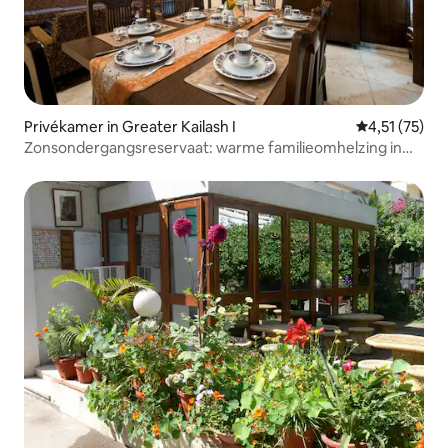
Privékamer in Greater Kailash I
Gemiddelde be
4,51 (75)
Zonsondergangsreservaat: warme familieomhelzing in
Delhi-huis