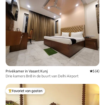
Privékamer in Vasant Kunj
Gemiddeld
5 (4)
Drie kamers BnB in de buurt van Delhi Airport
Favoriet van gasten
Topfavoriet van gasten