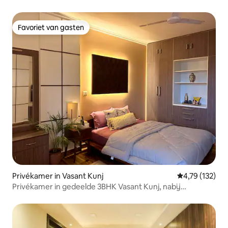
Favoriet van gasten
Favoriet van gasten
Privékamer in Vasant Kunj
Gemiddelde beo
4,79 (132)
Privékamer in gedeelde 3BHK Vasant Kunj, nabij
luchthaven