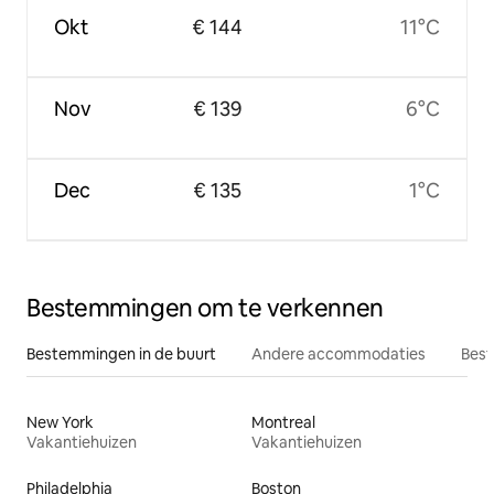
Okt
€ 144
11°C
Nov
€ 139
6°C
Dec
€ 135
1°C
Bestemmingen om te verkennen
Bestemmingen in de buurt
Andere accommodaties
Best
New York
Montreal
Vakantiehuizen
Vakantiehuizen
Philadelphia
Boston