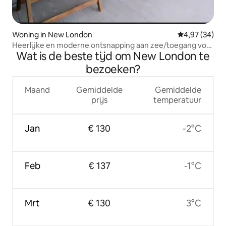
Woning in New London
Gemiddelde be
4,97 (34)
Heerlijke en moderne ontsnapping aan zee/toegang voor
Wat is de beste tijd om New London te
gehandicapten
bezoeken?
Maand
Gemiddelde
Gemiddelde
prijs
temperatuur
Jan
€ 130
-2°C
Feb
€ 137
-1°C
Mrt
€ 130
3°C