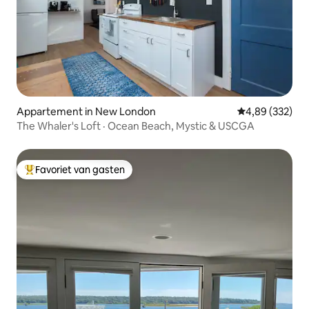
Appartement in New London
Gemiddelde beo
4,89 (332)
The Whaler's Loft · Ocean Beach, Mystic & USCGA
Favoriet van gasten
Topfavoriet van gasten