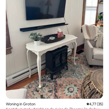
Woning in Groton
Gemiddelde be
4,77 (35)