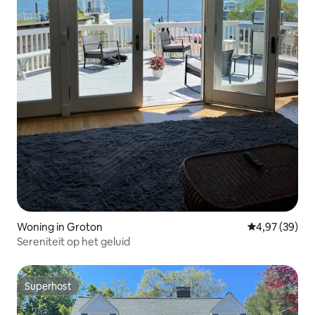
Woning in Groton
Gemiddelde be
4,97 (39)
Sereniteit op het geluid
Superhost
Superhost