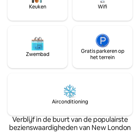
de kust. Ontdek w
in de gebieden. Let OP er zijn trappen
Keuken
Wifi
graag verblijven.
en een bad op pootjes die de toegang
voor sommigen moeilijk kunnen maken.
Gratis parkeren op
Zwembad
het terrein
Airconditioning
Verblijf in de buurt van de populairste
bezienswaardigheden van New London