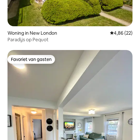
Woning in New London
Gemiddelde be
4,86 (22)
Paradijs op Pequot
Favoriet van gasten
Favoriet van gasten