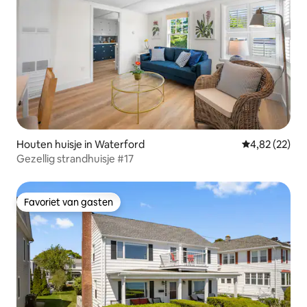
Houten huisje in Waterford
Gemiddelde be
4,82 (22)
Gezellig strandhuisje #17
Favoriet van gasten
Favoriet van gasten