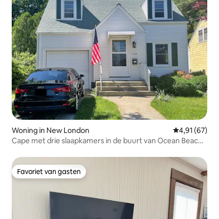
Woning in New London
Gemiddelde be
4,91 (67)
Cape met drie slaapkamers in de buurt van Ocean Beach
Park
Favoriet van gasten
Favoriet van gasten