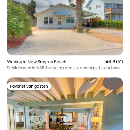
Woning in New Smyrna Beach
Gemiddelde b
4,8 (51)
Schilderachtig NSB-huisje op een steenworp afstand van
het strand en Flagler
Favoriet van gasten
Favoriet van gasten