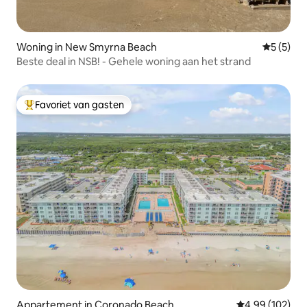
Woning in New Smyrna Beach
Gemiddeld
5 (5)
Beste deal in NSB! - Gehele woning aan het strand
Favoriet van gasten
Topfavoriet van gasten
Appartement in Coronado Beach
Gemiddelde beo
4,99 (102)