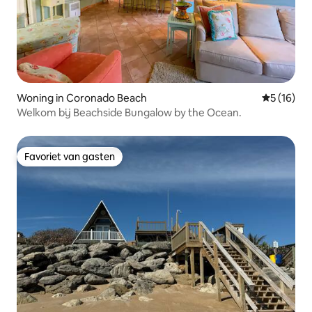
Woning in Coronado Beach
Gemiddelde
5 (16)
Welkom bij Beachside Bungalow by the Ocean.
Favoriet van gasten
Favoriet van gasten