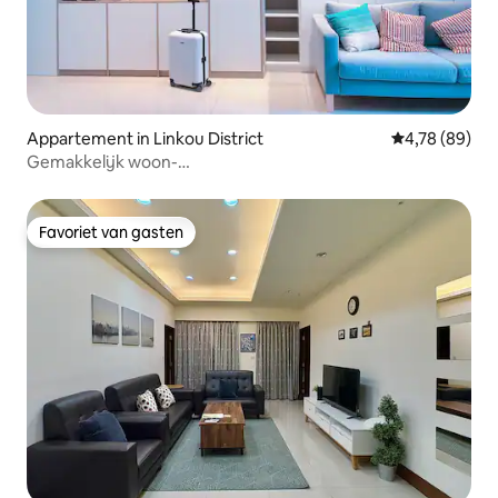
Appartement in Linkou District
Gemiddelde be
4,78 (89)
Gemakkelijk woon-
werkverkeer/Stijlvol/appartement/LinkouA9/Metro
station boven winkelen en eten
Favoriet van gasten
Favoriet van gasten