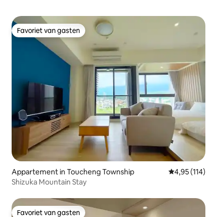
Favoriet van gasten
Favoriet van gasten
Appartement in Toucheng Township
Gemiddelde beo
4,95 (114)
Shizuka Mountain Stay
Favoriet van gasten
Favoriet van gasten