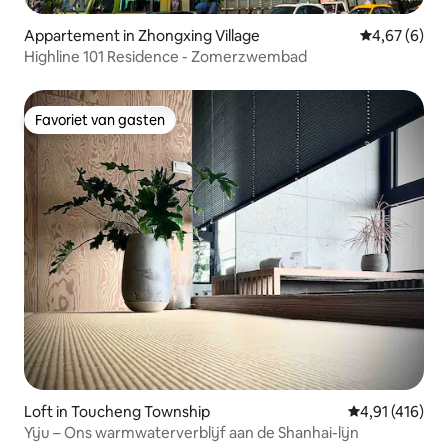
Appartement in Zhongxing Village
Gemiddelde b
4,67 (6)
Highline 101 Residence - Zomerzwembad
Favoriet van gasten
Favoriet van gasten
Loft in Toucheng Township
Gemiddelde beo
4,91 (416)
Yiju – Ons warmwaterverblijf aan de Shanhai-lijn