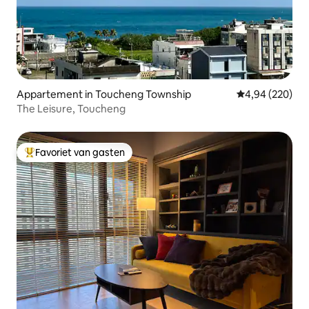
Appartement in Toucheng Township
Gemiddelde beo
4,94 (220)
The Leisure, Toucheng
Favoriet van gasten
Topfavoriet van gasten