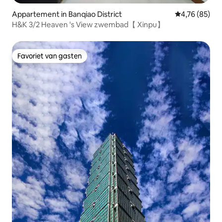
Appartement in Banqiao District
Gemiddelde be
4,76 (85)
H&K 3/2 Heaven 's View zwembad【 Xinpu】
Favoriet van gasten
Favoriet van gasten