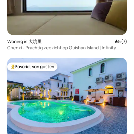
Woning in 大坑里
Gemiddeld
5 (7)
Chenxi - Prachtig zeezicht op Guishan Island | Infinity
zwembad | Cabriolet ervaring | Luxe afternoon tea |
Verjaardags- en huwelijksaanzoekfeest
Favoriet van gasten
Topfavoriet van gasten