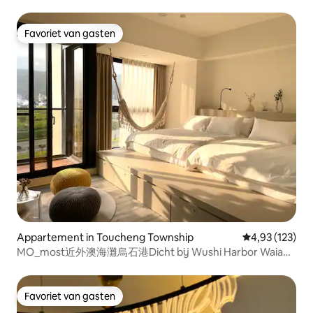
Favoriet van gasten
Favoriet van gasten
Appartement in Toucheng Township
Gemiddelde beo
4,93 (123)
MO_most近外澳海灘烏石港Dicht bij Wushi Harbor Waiao
Beach
Favoriet van gasten
Favoriet van gasten