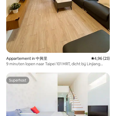
Appartement in 中興里
Gemiddelde be
4,96 (23)
9 minuten lopen naar Taipei 101 MRT, dicht bij Linjiang
Night Market, gemakkelijke vervoersmogelijkheden
Taiwanese traditionele en moderne charme
levenservaring
Superhost
Superhost