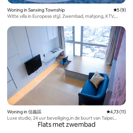
Woning in Sanxing Township
Gemiddeld
5 (9)
Witte villa in Europese stijl. Zwembad, mahjong, KTV,
barbecue. Eerste keuze voor het hele gebouw ~
Woning in 信義區
Gemiddelde b
4,73 (11)
Luxe studio, 24 uur beveiliging,in de buurt van Taipei
Flats met zwembad
101,mrt_3