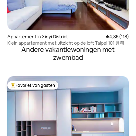
Appartement in Xinyi District
Gemiddelde beo
4,85 (118)
Klein appartement met uitzicht op de loft Taipei 101 月租
Andere vakantiewoningen met
zwembad
Favoriet van gasten
Topfavoriet van gasten