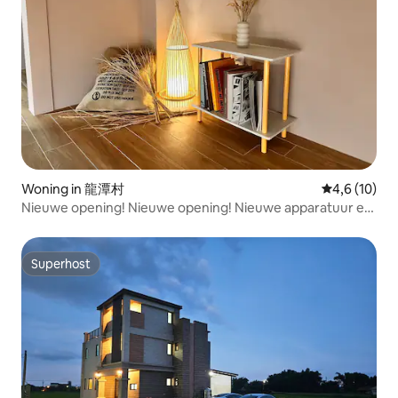
buurt.Accommodatie in een hoogbouw
met een groot bubbelbad in de kamer,
zodat je tijdens het baden kunt
genieten van het uitzicht op de nacht,
de bergen en de zee.
Woning in 龍潭村
Gemiddelde b
4,6 (10)
Nieuwe opening! Nieuwe opening! Nieuwe apparatuur en
inrichting Korting op weekdagen Claire 0972309293
Kamers worden gerangschikt op basis van het aantal
personen
Superhost
Superhost