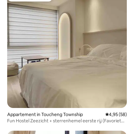
Appartement in Toucheng Township
Gemiddelde be
4,95 (58)
Fun Hostel Zeezicht + sterrenhemel eerste rij (Favoriet
van volwassenen en kinderen)