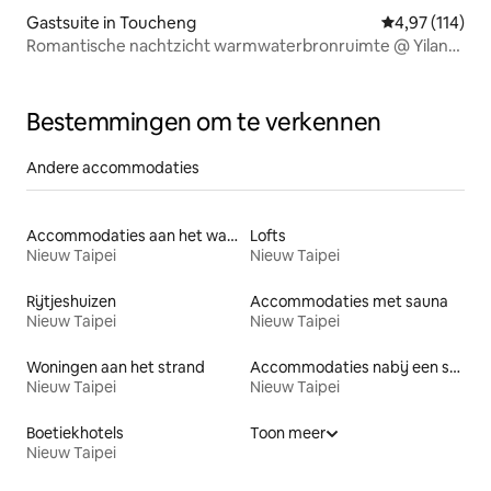
Gastsuite in Toucheng
Gemiddelde beo
4,97 (114)
Romantische nachtzicht warmwaterbronruimte @ Yilan
Toucheng/ins/Balkon Uitzicht op de bergen - Nachtzicht -
Uitzicht op de zonsondergang, 15 ping (Er is een infinity
pool op de bovenste verdieping)
Bestemmingen om te verkennen
Andere accommodaties
Accommodaties aan het water
Lofts
Nieuw Taipei
Nieuw Taipei
Rijtjeshuizen
Accommodaties met sauna
Nieuw Taipei
Nieuw Taipei
Woningen aan het strand
Accommodaties nabij een strand
Nieuw Taipei
Nieuw Taipei
Boetiekhotels
Toon meer
Nieuw Taipei