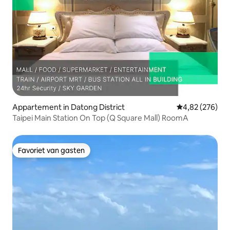
Appartement in Datong District
Gemiddelde beo
4,82 (276)
Taipei Main Station On Top (Q Square Mall) RoomA
Favoriet van gasten
Favoriet van gasten