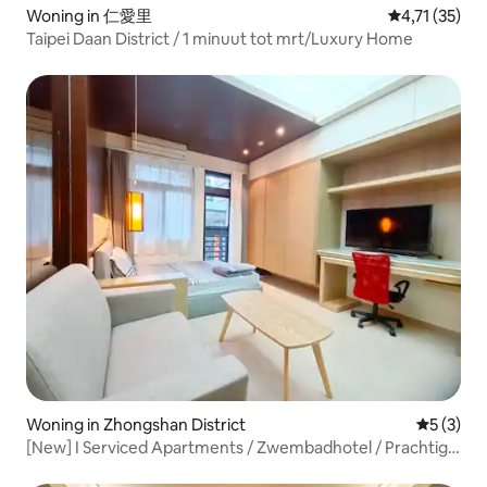
Woning in 仁愛里
Gemiddelde be
4,71 (35)
Taipei Daan District / 1 minuut tot mrt/Luxury Home
Woning in Zhongshan District
Gemiddeld
5 (3)
[New] I Serviced Apartments / Zwembadhotel / Prachtig
ontwerp / Privé suite / Comfortabele woning / Lin Sen