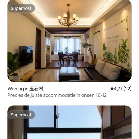
Business District / Zhongshan Elementary School Station /
Vriendelijk voor buitenlanders
Superhost
Superhost
Woning in 玉石村
Gemiddelde be
4,77 (22)
Precies de juiste accommodatie in onsen | 6-12
Superhost
Superhost