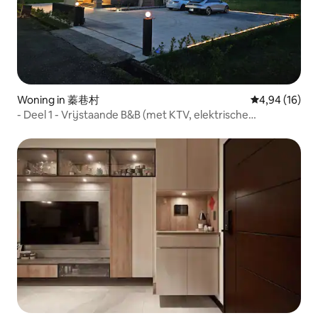
Woning in 蓁巷村
Gemiddelde be
4,94 (16)
- Deel 1 - Vrijstaande B&B (met KTV, elektrische
mahjongtafel, zwembad, pooltafel, Nintendo switch),
zingen en barbecue onbeperkt