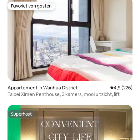
Favoriet van gasten
Favoriet van gasten
Appartement in Wanhua District
Gemiddelde be
4,9 (226)
Taipei Ximen Penthouse, 3 kamers, mooi uitzicht, lift
Superhost
Superhost