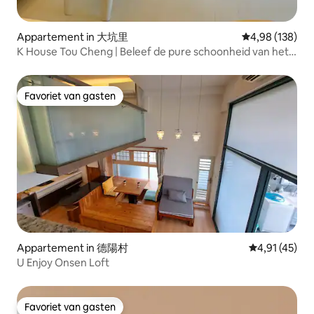
Appartement in 大坑里
Gemiddelde beo
4,98 (138)
K House Tou Cheng | Beleef de pure schoonheid van het
zonsopgang zeezicht op Guishan eiland
Favoriet van gasten
Favoriet van gasten
Appartement in 德陽村
Gemiddelde be
4,91 (45)
U Enjoy Onsen Loft
Favoriet van gasten
Favoriet van gasten