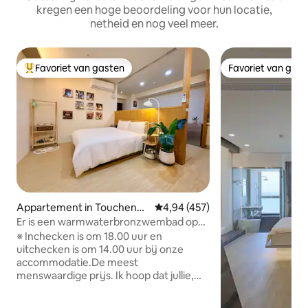
kregen een hoge beoordeling voor hun locatie,
netheid en nog veel meer.
Favoriet van gasten
Favoriet van gas
Topfavoriet van gasten
Favoriet van gas
Appartement in Toucheng
Gemiddelde beoordeling van 4,94
4,94 (457)
Township
Er is een warmwaterbronzwembad op
de bovenste verdieping van het infinity
※ Inchecken is om 18.00 uur en
pool op de hoge verdieping van het
uitchecken is om 14.00 uur bij onze
onvergetelijke nachtzicht Uitzicht op de
accommodatie.De meest
bergen Zeezicht Gratis vlak parkeren is
menswaardige prijs. Ik hoop dat jullie,
zelf inchecken
ondanks jullie drukke agenda’s, hier
kunnen komen om tot rust te komen.