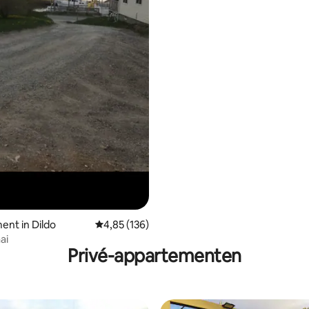
nt in Dildo
Gemiddelde beoordeling van 4,85 uit 5, 136 r
4,85 (136)
ai
Privé-appartementen