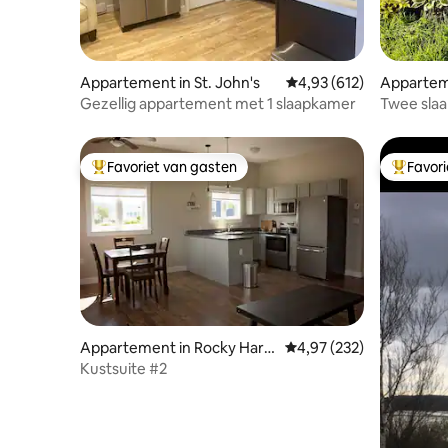
Appartement in St. John's
Gemiddelde beoordeling 
4,93 (612)
Apparteme
Gezellig appartement met 1 slaapkamer
Twee slaa
Favoriet van gasten
Favor
Topfavoriet van gasten
Topfavor
Appartement in Rocky Harb
Gemiddelde beoordeling 
4,97 (232)
our
Kustsuite #2