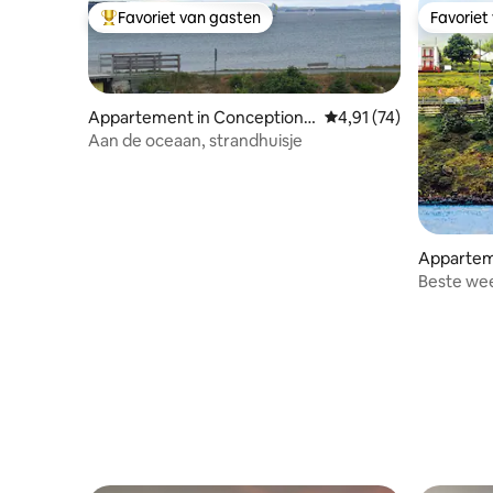
Favoriet van gasten
Favoriet
Topfavoriet van gasten
Favoriet
Appartement in Conception
Gemiddelde beoordelin
4,91 (74)
Bay South
Aan de oceaan, strandhuisje
Apparteme
Beste we