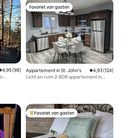
Favoriet van gasten
Favoriet van gasten
ecensies
Gemiddelde beoordeling van 4,95 uit 5, 98 recensies
4,95 (98)
Appartement in St. John's
Gemiddelde beoordeling
4,93 (124)
op
Licht en ruim 2-BDR appartement in
Kenmount
Favoriet van gasten
Topfavoriet van gasten