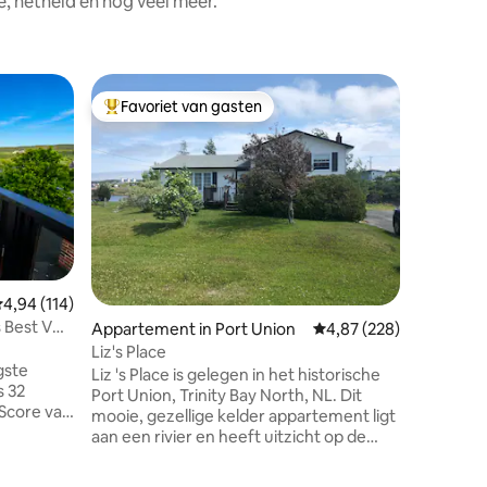
, netheid en nog veel meer.
Appartem
Favoriet van gasten
Favor
Topfavoriet van gasten
Topfavo
y-Goose 
De Cloud
De Cloudb
appartem
badkamer
comfort.
wasserett
uitgerus
gemakkeli
verbonde
emiddelde beoordeling van 4,94 uit 5, 114 recensies
4,94 (114)
aanwezig.
 Best Vw |
Appartement in Port Union
Gemiddelde beoordeling
4,87 (228)
koppels, 
je trouwe
Liz's Place
gste
kunt nem
ecensies
Liz 's Place is gelegen in het historische
s 32
inbegrep
Port Union, Trinity Bay North, NL. Dit
handig ve
mooie, gezellige kelder appartement ligt
nuten van
je behoe
aan een rivier en heeft uitzicht op de
aar ver
oceaan! Gasten kunnen gebruik maken
 centrum
van de tuin, wandelpaden in de buurt en