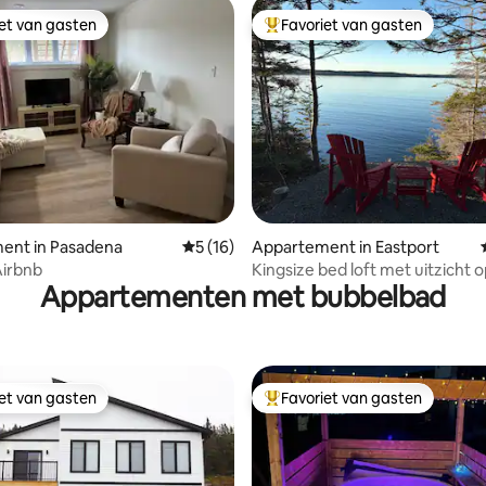
iet van gasten
Favoriet van gasten
iet van gasten
Topfavoriet van gasten
 van 4,92 uit 5, 77 recensies
ent in Pasadena
Gemiddelde beoordeling van 5 uit 5, 16 r
5 (16)
Appartement in Eastport
Airbnb
Kingsize bed loft met uitzicht 
Appartementen met bubbelbad
Eastport Bay!
iet van gasten
Favoriet van gasten
iet van gasten
Topfavoriet van gasten