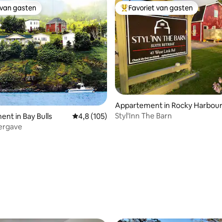
 van gasten
Favoriet van gasten
 van gasten
Topfavoriet van gasten
g van 4,91 uit 5, 74 recensies
Appartement in Rocky Harbou
Styl'Inn The Barn
nt in Bay Bulls
Gemiddelde beoordeling van 4,8 uit 5, 105 r
4,8 (105)
ergave