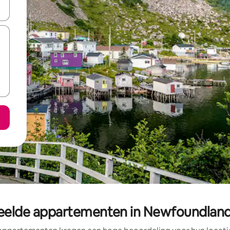
een keuze met je de pijltjestoetsen omhoog en omlaag, óf door te tik
eelde appartementen in Newfoundland