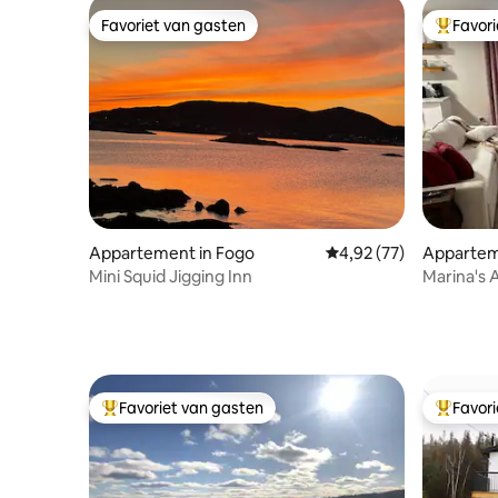
Favoriet van gasten
Favor
Favoriet van gasten
Topfavor
Appartement in Fogo
Gemiddelde beoordeling
4,92 (77)
Appartem
Mini Squid Jigging Inn
Marina's 
Favoriet van gasten
Favor
Topfavoriet van gasten
Topfavor