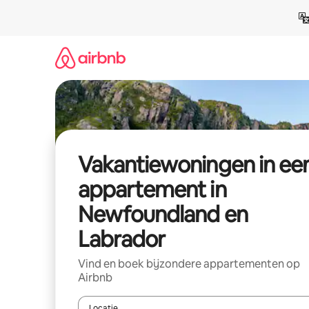
Ga
direct
naar
inhoud
Vakantiewoningen in ee
appartement in
Newfoundland en
Labrador
Vind en boek bijzondere appartementen op
Airbnb
Locatie