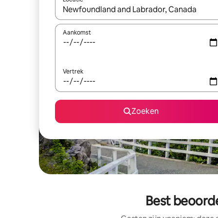
Wanneer er suggesties beschikbaar zijn, maak je 
Aankomst
Vertrek
Zoeken
Best beoord