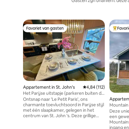
Gasten zijn unaniem: deze 
Favoriet van gasten
Favor
Favoriet van gasten
Topfavor
Appartement in St. John's
Gemiddelde beoordeling
4,84 (112)
Het Parijse uitstapje (parkeren buiten de
straat in het centrum)
Apparteme
Ontsnap naar 'Le Petit Paris', ons
w's
charmante toevluchtsoord in Parijse stijl
Mountain 
met één slaapkamer, gelegen in het
Deze unie
centrum van St. John 's. Deze grillige
een gewel
schuilplaats belooft een betoverend
Mountains. De loft heeft een
verblijf, ideaal voor diegenen die op zoek
ingang en