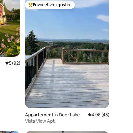
Favoriet van gasten
Topfavoriet van gasten
r
Gemiddelde beoordeling van 5 uit 5, 92 recensies
5 (92)
ecensies
Appartement in Deer Lake
Gemiddelde beoordelin
4,98 (45)
Vista View Apt.