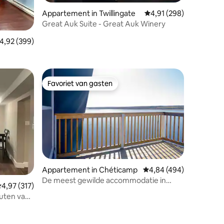
Appartement in Twillingate
Gemiddelde beoordeling
4,91 (298)
Great Auk Suite - Great Auk Winery
ecensies
emiddelde beoordeling van 4,92 uit 5, 399 recensies
4,92 (399)
Favoriet van gasten
Favoriet van gasten
Appartement in Chéticamp
Gemiddelde beoordeling
4,84 (494)
De meest gewilde accommodatie in
emiddelde beoordeling van 4,97 uit 5, 317 recensies
4,97 (317)
Cheticamp
nuten van