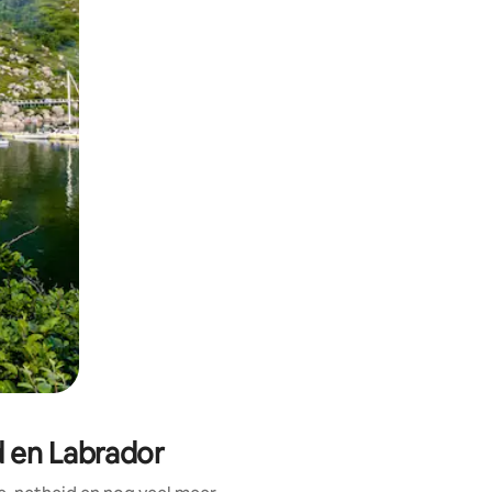
ken of swipen.
 en Labrador