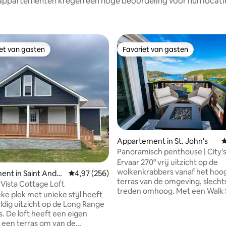
appartementen kregen een hoge beoordeling voor hun locatie
iet van gasten
Favoriet van gasten
iet van gasten
Favoriet van gasten
Appartement in St. John's
G
Panoramisch penthouse | City's
 van 4,84 uit 5, 112 recensies
Luxury King
Ervaar 270° vrij uitzicht op de
wolkenkrabbers vanaf het hoo
nt in Saint Andre
Gemiddelde beoordeling van 4,97 uit 5, 256 r
4,97 (256)
terras van de omgeving, slecht
Vista Cottage Loft
treden omhoog. Met een Walk Score van
ke plek met unieke stijl heeft
99 ben je op slechts enkele mi
dig uitzicht op de Long Range
de topattracties van de stad, m
 eigen
genoeg om het lawaai van het
 een terras om van de