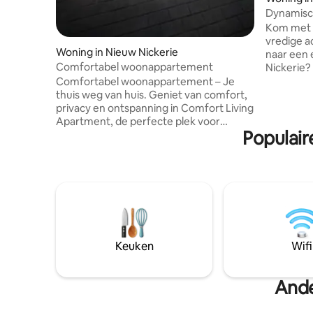
Dynamisc
Kom met h
vredige accomm
Woning in Nieuw Nickerie
naar een e
Comfortabel woonappartement
Nickerie?
alles wat 
Comfortabel woonappartement – Je
comfortab
thuis weg van huis. Geniet van comfort,
volledige 
privacy en ontspanning in Comfort Living
een volle
Apartment, de perfecte plek voor
Populair
het benodigde be
gezinnen, stellen en zakelijke reizigers
Volledige aircon
die op zoek zijn naar een rustig verblijf.
Volledig i
Onze moderne appartementen zijn
Rustgeven
volledig ingericht en ontworpen om vier
centrum
tot zes gasten een ontspannen en
aangename ervaring te bieden. Elk
appartement beschikt over een
gezellige woonkamer met comfortabele
zitplaatsen en een flatscreen-tv met
Keuken
Wifi
Netflix, zodat je na een lange dag kunt
ontspannen.
Ande