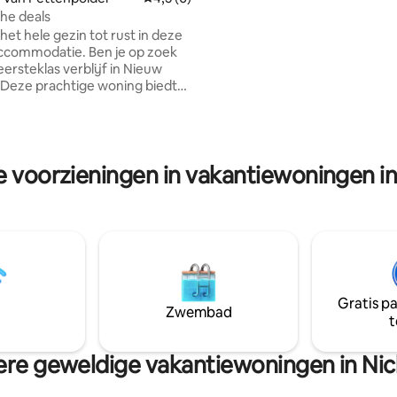
naar Oreala brengt, de inheem
he deals
Amariandische dorpen ($ 10-15
et hele gezin tot rust in deze
odatie. Ben je op zoek
ersteklas verblijf in Nieuw
 Deze prachtige woning biedt
je nodig hebt voor een
el en luxe verblijf. Geniet van
airconditioning, gratis wifi en
dig ingerichte keuken met al
e voorzieningen in vakantiewoningen in
stek. Voorzieningen: •
ditioning • Gratis wifi •
ngerichte keuken •
de omgeving dicht bij het
Gratis p
Zwembad
t
re geweldige vakantiewoningen in Nic