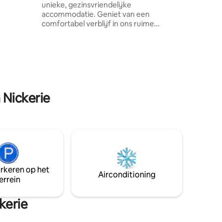
unieke, gezinsvriendelijke
se
accommodatie. Geniet van een
).
comfortabel verblijf in ons ruime
appartement met 4 slaapkamers, ideaal
voor gezinnen of groepen. Het
appartement is o.a. uitgerust met
airconditioning, warm & koud water,
gratis wifi en een volledig ingerichte
keuken met fornuis. Ontspan in een
frisse en rustige omgeving, tegenover 't
 Nickerie
Strandje in Nickerie – de perfecte plek
om samen te komen en te genieten.
arkeren op het
Airconditioning
errein
kerie