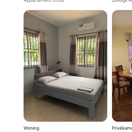
Appartement Lotus
Zeedijk R
Tulp
Woning
Privékame