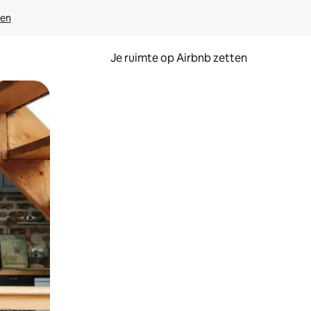
ven
Je ruimte op Airbnb zetten
ken of swipen.