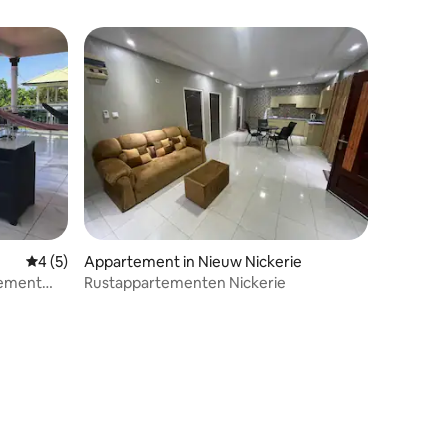
Gemiddelde beoordeling van 4 uit 5, 5 recensies
4 (5)
Appartement in Nieuw Nickerie
tement
Rustappartementen Nickerie
ecensies