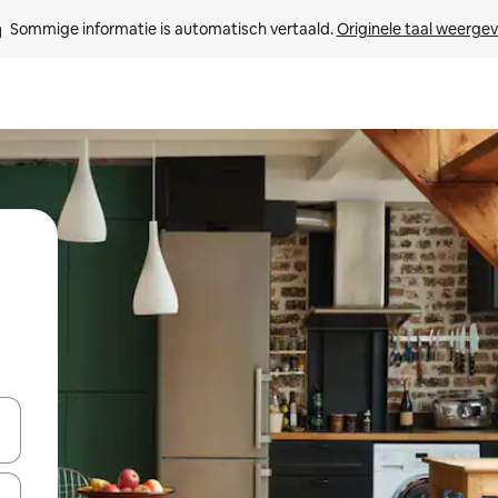
Sommige informatie is automatisch vertaald. 
Originele taal weerge
een keuze met je de pijltjestoetsen omhoog en omlaag, óf door te tik