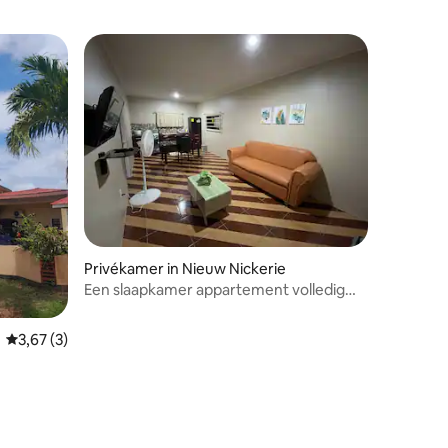
Privékamer in Nieuw Nickerie
Een slaapkamer appartement volledig
ingericht
Gemiddelde beoordeling van 3,67 uit 5, 3 recensies
3,67 (3)
ecensies