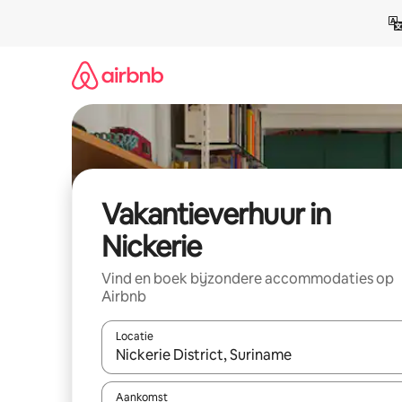
Ga
direct
naar
inhoud
Vakantieverhuur in
Nickerie
Vind en boek bijzondere accommodaties op
Airbnb
Locatie
Wanneer er suggesties beschikbaar zijn, maak je 
Aankomst