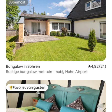
Superhost
Superhost
Bungalow in Sohren
Gemiddelde be
4,92 (24)
Rustige bungalow met tuin – nabij Hahn Airport
Favoriet van gasten
Topfavoriet van gasten