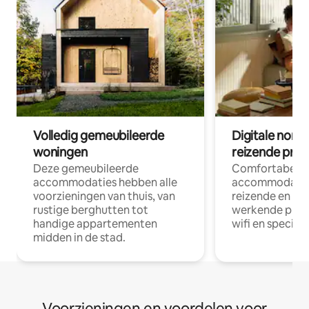
Volledig gemeubileerde
Digitale nom
woningen
reizende prof
Deze gemeubileerde
Comfortabele
accommodaties hebben alle
accommodatie
voorzieningen van thuis, van
reizende en op
rustige berghutten tot
werkende profe
handige appartementen
wifi en special
midden in de stad.
Voorzieningen en voordelen voor