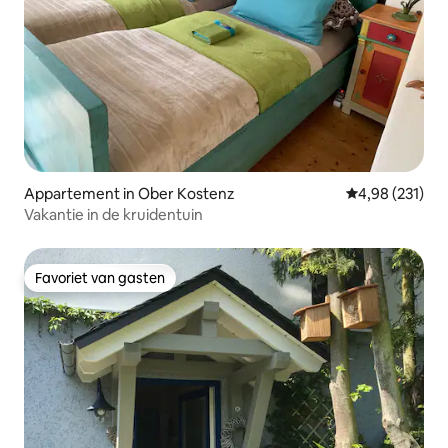
Appartement in Ober Kostenz
Gemiddelde beo
4,98 (231)
Vakantie in de kruidentuin
Favoriet van gasten
Favoriet van gasten