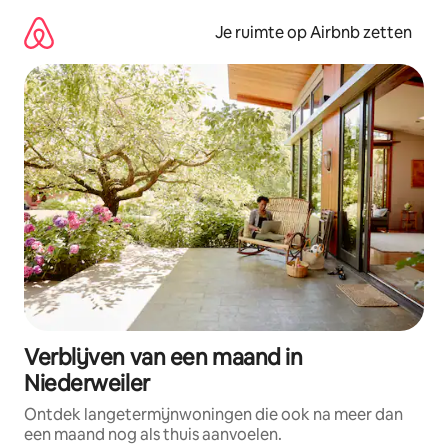
Ga
direct
Je ruimte op Airbnb zetten
naar
inhoud
Verblijven van een maand in
Niederweiler
Ontdek langetermijnwoningen die ook na meer dan
een maand nog als thuis aanvoelen.