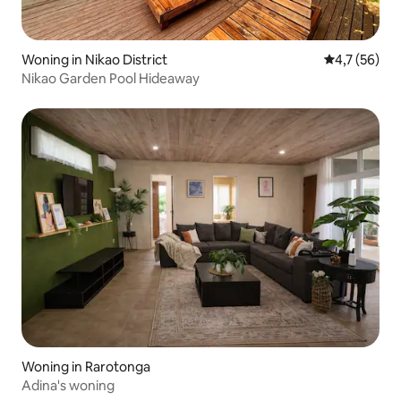
Woning in Nikao District
Gemiddelde b
4,7 (56)
Nikao Garden Pool Hideaway
Woning in Rarotonga
Adina's woning