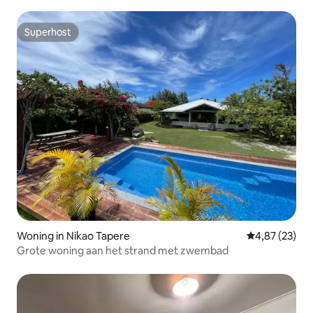
Superhost
Superhost
Woning in Nikao Tapere
Gemiddelde be
4,87 (23)
Grote woning aan het strand met zwembad