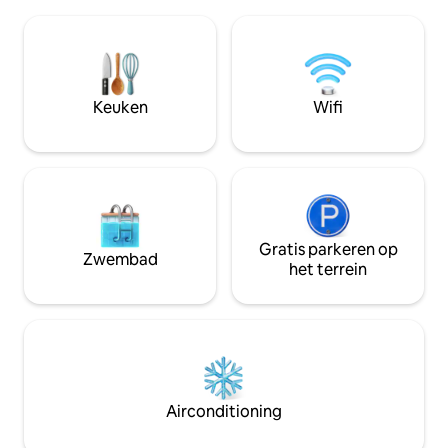
volledig uitgeruste keuken met
een uitgebreid ter
koelkast-vriezer maakt het mogelijk om
terwijl je naar de
heerlijke maaltijden te bereiden. De
en of ontspan bij
woonkamer is perfect om te
omarm het prachti
ontspannen met tv en dvd, enkele
sereniteit van je h
boeken en bordspellen. Een wifi-hotspot
Keuken
Wifi
bent.
houdt je verbonden met de wereld Alle
ramen zijn volledig afgeschermd. Alle
kamers hebben ventilatoren
Gratis parkeren op
Zwembad
het terrein
Airconditioning