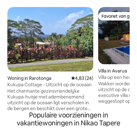
Favoriet van gas
Favoriet van gas
Villa in Avarua
Villa op een heuv
Woning in Rarotonga
Gemiddelde beoordeling van 4,8
4,83 (24)
Wakker worden me
Kukupa Cottage - Uitzicht op de oceaan
uitzicht op de oceaan! Een pr
Het charmante gezinsvriendelijke
executive villa me
Kukupa-huisje met adembenemend
weggestopt op de 
uitzicht op de oceaan ligt verscholen in
privacy en een a
de bergen en beschikt over een grote
Modern comfort en
Populaire voorzieningen in
veranda, perfect om te ontspannen en
ruime slaapkamers
naar de zonsondergang te kijken. Er zijn
vakantiewoningen in Nikao Tapere
2 grote badkamer
2 slaapkamers met comfortabele
eigen badkamer, 
bedden voor een goede nachtrust. Een
volledig uitgeruste keuke