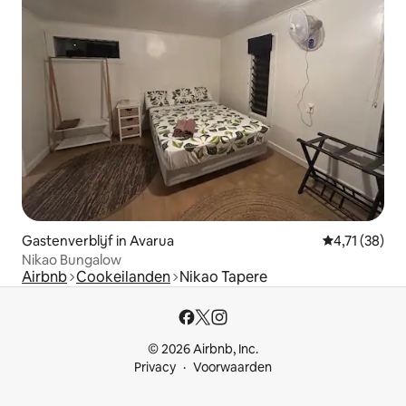
Gastenverblijf in Avarua
Gemiddelde be
4,71 (38)
Nikao Bungalow
Airbnb
Cookeilanden
Nikao Tapere
© 2026 Airbnb, Inc.
Privacy
Voorwaarden