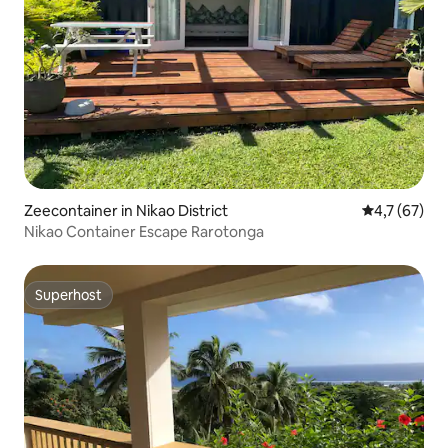
Zeecontainer in Nikao District
Gemiddelde b
4,7 (67)
Nikao Container Escape Rarotonga
Superhost
Superhost