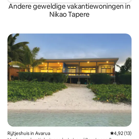
Andere geweldige vakantiewoningen in
Nikao Tapere
Rijtjeshuis in Avarua
Gemiddelde be
4,92 (13)