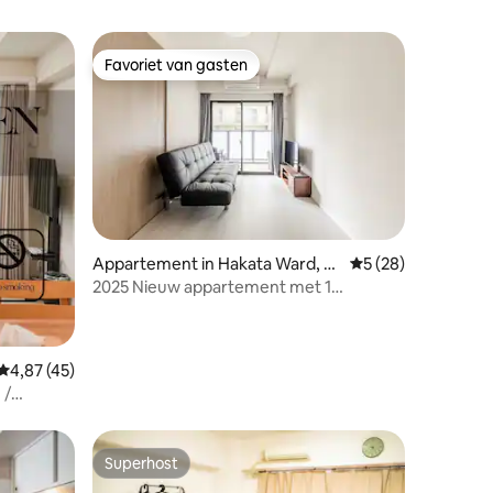
hhhhhhhh
reservering♪
Favoriet van gasten
Favoriet van gasten
ecensies
Appartement in Hakata Ward, F
Gemiddelde beoorde
5 (28)
ukuoka
2025 Nieuw appartement met 1
slaapkamer (33 m²) @ Hakata HL2
Gemiddelde beoordeling van 4,87 uit 5, 45 recensies
4,87 (45)
 /
oor 6
uoka
Superhost
Superhost