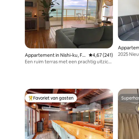
Appartem
Fukuoka
2025 Nie
Appartement in Nishi-ku, Fu
Gemiddelde beoordeling 
4,67 (241)
slaapkame
kuoka
Een ruim terras met een prachtig uitzicht
op de zee. Een verdieping is privé. Er
kunnen maximaal 5 personen verblijven.
Favoriet van gasten
Superho
Topfavoriet van gasten
Superho