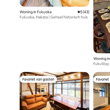
Woning in Fukuoka
Gemiddelde beoorde
5 (43)
Fukuoka, Hakata | Geheel historisch huis
Woning i
FukuStay
| Ruim vri
parkeerge
met de lu
Favoriet van gasten
Favoriet
Favoriet van gasten
Favoriet
Muroimi-s