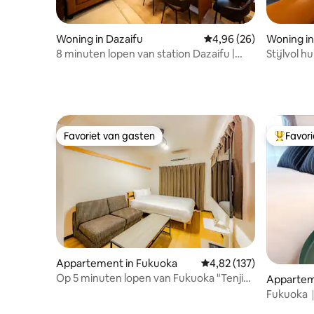
Woning in Dazaifu
Gemiddelde beoordeling
4,96 (26)
Woning i
8 minuten lopen van station Dazaifu |
Stijlvol h
Aan de rand | Bad in Goemon-stijl |
de metro
Tsukibwari | Gerenoveerde traditionele
woning | Keuken | Gehele woning
verhuurd | Parkeerplaats voor 1 auto
Favoriet van gasten
Favor
Favoriet van gasten
Topfavor
Appartement in Fukuoka
Gemiddelde beoordeling
4,82 (137)
Op 5 minuten lopen van Fukuoka "Tenjin
Appartem
Metro Station". Een kamer in een
Fukuoka｜
appartement is verbouwd. 1
min｜Tenj