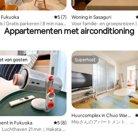
 van 4,96 uit 5, 26 recensies
n Fukuoka
Gemiddelde beoordeling van 5 uit 5, 7 r
5 (7)
Woning in Sasaguri
G
uis | Gratis parkeren | 8 min naar
Voor familie- en groepsreizen |
Appartementen met airconditioning
maximaal 8 personen | Op 1 mi
het station | Parkeerplaats besc
Japanese house
iet van gasten
Superhost
iet van gasten
Superhost
Huurcomplex in Chuo Ward,
G
 van 4,82 uit 5, 137 recensies
Fukuoka
Mioさんのアパートメント、
ent in Fukuoka
Gemiddelde beoordeling van 5 uit 5, 8 r
5 (8)
Gezinsappartement 2f
Luchthaven 21 min｜Hakata 15
in 10 min｜Station 4 min｜3