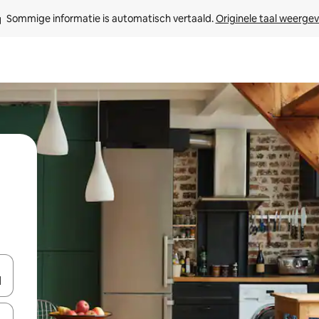
Sommige informatie is automatisch vertaald. 
Originele taal weerge
een keuze met je de pijltjestoetsen omhoog en omlaag, óf door te tik