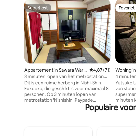
Superhost
Favoriet
Superhost
Favoriet
Appartement in Sawara War
Gemiddelde beoordelin
4,87 (71)
Woning in
d, Fukuoka
3 minuten lopen van het metrostation
4 minuten
Nishijin! Rechtstreeks naar Hakata en
Dazaifu, 
Dit is een ruime herberg in Nishi-Shin,
Yutsuko U
Tenjin! De beroemde Nishin-winkelstraat
nieuwbouw
Fukuoka, die geschikt is voor maximaal 8
van stati
in Fukuoka! Welkom bij het Toraya Hotel!
personen. Op 3 minuten lopen van
supermark
metrostation 'Nishishin'.Paypade
minuten l
Populaire voor
kamers, Nishi-Shin, Fujin en Nakashi-
buurt, du
yoshi winkelstraten zijn ook dichtbij,
verblijf. Het is geschikt voor maximaal 11
waardoor het gunstig gelegen is als
personen 
uitvalsbasis voor bezienswaardigheden
moderne 
en evenementen. 🍴 Goed uitgeruste
vrijstaand
omgeving Op loopafstand zijn er een
parkeerpl