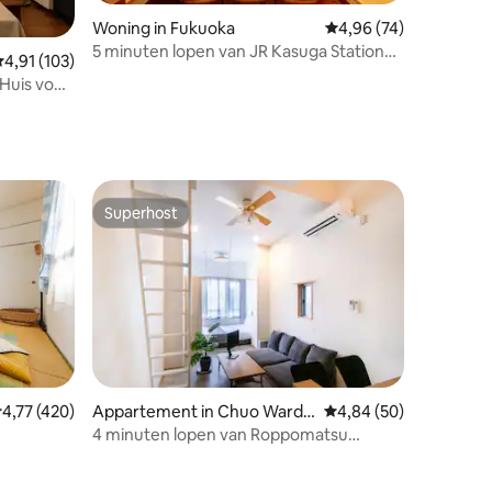
Woning in Fukuoka
Gemiddelde beoordelin
4,96 (74)
5 minuten lopen van JR Kasuga Station
ecensies
emiddelde beoordeling van 4,91 uit 5, 103 recensies
4,91 (103)
(Hakata Station is 4 stations, 10 minuten)
 Huis voor
/ 1 gebouw voor gezinnen met kinderen /
nuut van
gratis parkeerplaats voor 1 auto
hikbaar |
Superhost
Superhost
emiddelde beoordeling van 4,77 uit 5, 420 recensies
4,77 (420)
Appartement in Chuo Ward,
Gemiddelde beoordelin
4,84 (50)
Fukuoka
4 minuten lopen van Roppomatsu
ecensies
Station / met wasmachine en droger! Op
loopafstand van Otori Park / STAIRS