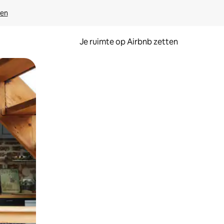
ven
Je ruimte op Airbnb zetten
ken of swipen.