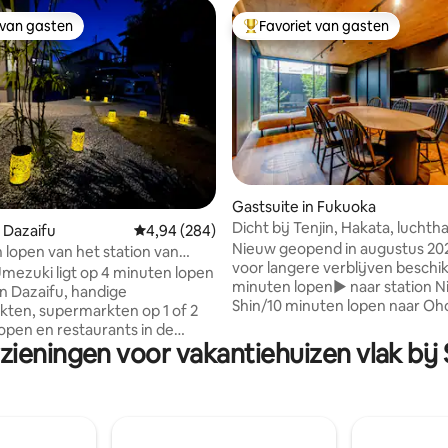
 van gasten
Favoriet van gasten
 van gasten
Topfavoriet van gasten
Gastsuite in Fukuoka
Dicht bij Tenjin, Hakata, luchth
g van 4,87 uit 5, 71 recensies
 Dazaifu
Gemiddelde beoordeling van 4,94 uit 5, 284 r
4,94 (284)
Ohori Park/parkeerplaats
Nieuw geopend in augustus 20
 lopen van het station van
voor langere verblijven beschi
maximaal 11 personen,
mezuki ligt op 4 minuten lopen
minuten lopen▶ naar station Ni
, WIFI (Ume no Yuzuki)
on Dazaifu, handige
Shin/10 minuten lopen naar Oho
ten, supermarkten op 1 of 2
▶4 bedden/2 slaapkamers/2L
open en restaurants in de
m²/maximaal 6 personen/1 grat
zieningen voor vakantiehuizen vlak bij S
s ik beloof je een aangenaam
parkeerplaats ▶Directe toegan
populaire gebieden (Hakata, Ten
in een luxe ingerichte Japanse
luchthaven) ▶Fukuoka PayPay
en nieuw gebouwde
minuten fietsen * We raden de
e woning. Er zijn twee gratis
fiets "Chari Chari" aan!Fietsenst
aatsen, dus je kunt het ook