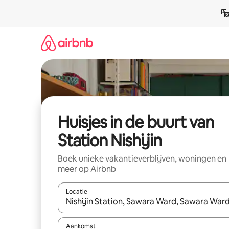
Ga
direct
naar
inhoud
Huisjes in de buurt van
Station Nishijin
Boek unieke vakantieverblijven, woningen en
meer op Airbnb
Locatie
Wanneer er suggesties beschikbaar zijn, maak je 
Aankomst