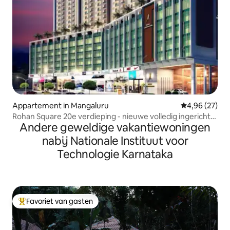
Appartement in Mangaluru
Gemiddelde be
4,96 (27)
Rohan Square 20e verdieping - nieuwe volledig ingerichte
Andere geweldige vakantiewoningen
woning
nabij Nationale Instituut voor
Technologie Karnataka
Favoriet van gasten
Topfavoriet van gasten