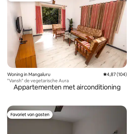
Woning in Mangaluru
Gemiddelde beo
4,87 (104)
"Vansh" de vegetarische Aura
Appartementen met airconditioning
Favoriet van gasten
Favoriet van gasten