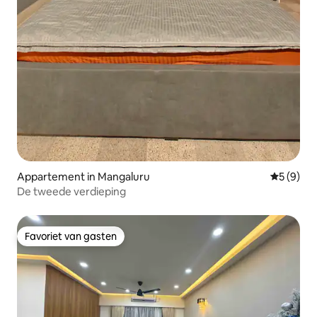
Appartement in Mangaluru
Gemiddeld
5 (9)
De tweede verdieping
Favoriet van gasten
Favoriet van gasten