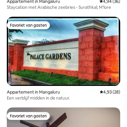
Appartement in Mangaluru
Gemiddelde be
4,94 (36)
Staycation met Arabische zeebries - Surathkal; M'lore
Favoriet van gasten
Favoriet van gasten
Appartement in Mangaluru
Gemiddelde be
4,93 (28)
Een verblijf midden in de natuur.
Favoriet van gasten
Favoriet van gasten