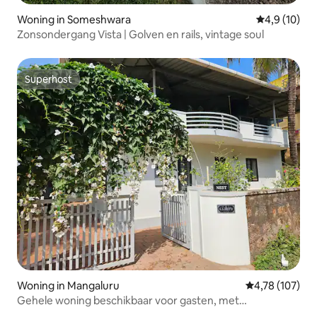
Woning in Someshwara
Gemiddelde b
4,9 (10)
Zonsondergang Vista | Golven en rails, vintage soul
Superhost
Superhost
Woning in Mangaluru
Gemiddelde beo
4,78 (107)
Gehele woning beschikbaar voor gasten, met
parkeergelegenheid