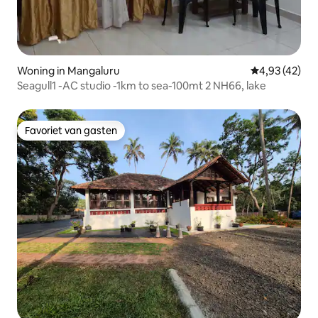
Woning in Mangaluru
Gemiddelde be
4,93 (42)
Seagull1 -AC studio -1km to sea-100mt 2 NH66, lake
Favoriet van gasten
Favoriet van gasten