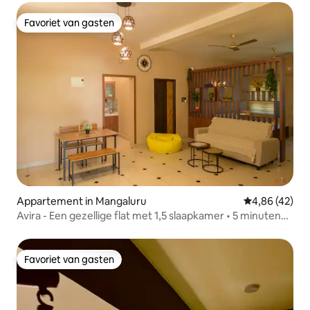
Favoriet van gasten
Favoriet van gasten
Appartement in Mangaluru
Gemiddelde be
4,86 (42)
Avira - Een gezellige flat met 1,5 slaapkamer • 5 minuten
naar het strand
Favoriet van gasten
Favoriet van gasten