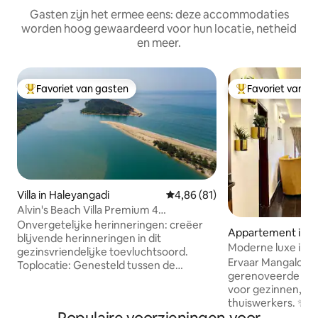
Gasten zijn het ermee eens: deze accommodaties
worden hoog gewaardeerd voor hun locatie, netheid
en meer.
Favoriet van gasten
Favoriet van g
Topfavoriet van gasten
Topfavoriet van 
Villa in Haleyangadi
Gemiddelde beoordeling van 4,8
4,86 (81)
Alvin's Beach Villa Premium 4
slaapkamers
Onvergetelijke herinneringen: creëer
Appartement in M
blijvende herinneringen in dit
Moderne luxe in he
gezinsvriendelijke toevluchtsoord.
Mangalore
Ervaar Mangalore i
Toplocatie: Genesteld tussen de
gerenoveerde app
Arabische Zee en de rivier de Nandini.
voor gezinnen, vr
Schilderachtig uitzicht op de
thuiswerkers. ✨ Waarom zou je hier
zonsopgang: geniet van de gouden zon
verblijven? Topbezienswaardigheden: