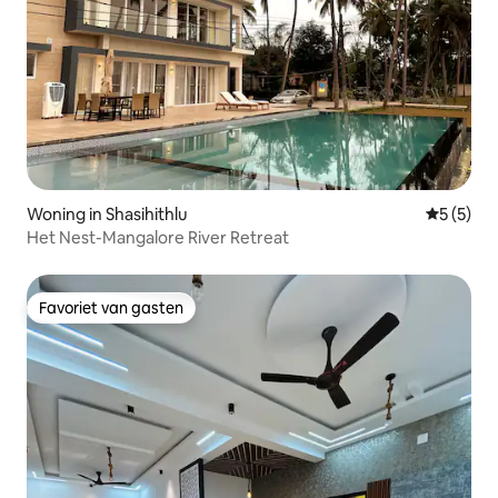
Woning in Shasihithlu
Gemiddeld
5 (5)
Het Nest-Mangalore River Retreat
Favoriet van gasten
Favoriet van gasten