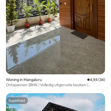
Woning in Mangaluru
Gemiddelde be
4,94 (34)
Ontspannen 2BHK | Volledig uitgeruste keuken |
LaasyaVilaasaYK2
Superhost
Superhost