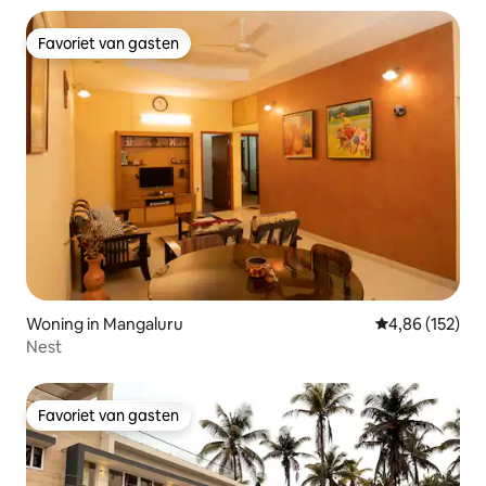
Favoriet van gasten
Favoriet van gasten
Woning in Mangaluru
Gemiddelde beo
4,86 (152)
Nest
Favoriet van gasten
Favoriet van gasten