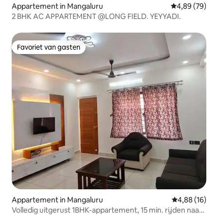
Appartement in Mangaluru
Gemiddelde be
4,89 (79)
2 BHK AC APPARTEMENT @LONG FIELD. YEYYADI.
Favoriet van gasten
Favoriet van gasten
Appartement in Mangaluru
Gemiddelde be
4,88 (16)
Volledig uitgerust 1BHK-appartement, 15 min. rijden naar