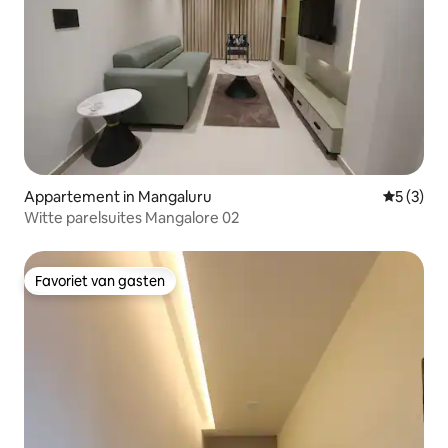
Appartement in Mangaluru
Gemiddeld
5 (3)
Witte parelsuites Mangalore 02
Favoriet van gasten
Favoriet van gasten