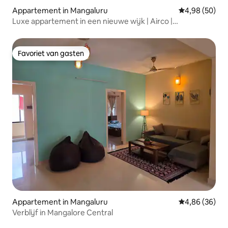
Appartement in Mangaluru
Gemiddelde be
4,98 (50)
Luxe appartement in een nieuwe wijk | Airco |
Gezinsvriendelijk
Favoriet van gasten
Favoriet van gasten
Appartement in Mangaluru
Gemiddelde be
4,86 (36)
Verblijf in Mangalore Central