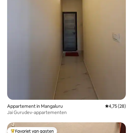
Appartement in Mangaluru
Gemiddelde be
4,75 (28)
Jai Gurudev-appartementen
Favoriet van gasten