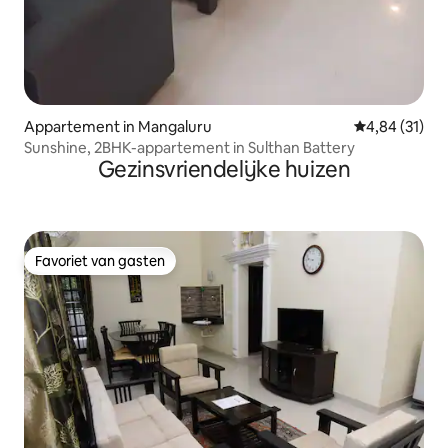
Appartement in Mangaluru
Gemiddelde be
4,84 (31)
Sunshine, 2BHK-appartement in Sulthan Battery
Gezinsvriendelijke huizen
Favoriet van gasten
Favoriet van gasten