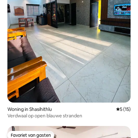
Woning in Shasihithlu
Gemiddelde
5 (15)
Verdwaal op open blauwe stranden
Favoriet van gasten
Favoriet van gasten