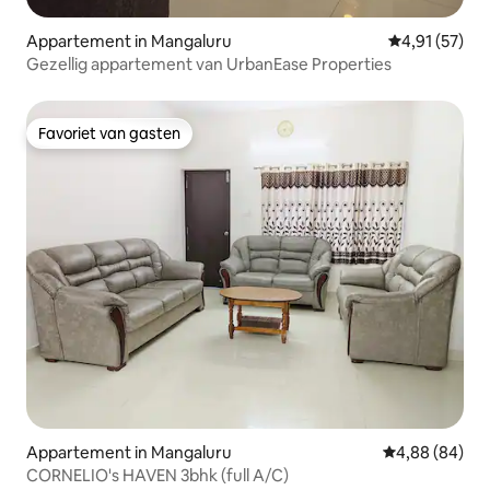
Appartement in Mangaluru
Gemiddelde be
4,91 (57)
Gezellig appartement van UrbanEase Properties
Favoriet van gasten
Favoriet van gasten
Appartement in Mangaluru
Gemiddelde be
4,88 (84)
CORNELIO's HAVEN 3bhk (full A/C)