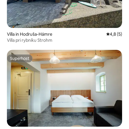
Villa in Hodruša-Hámre
Gemiddelde 
4,8 (5)
Villa pri rybníku Strohm
Superhost
Superhost