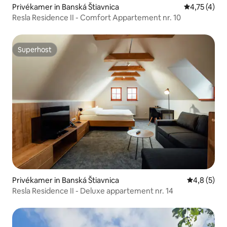
Privékamer in Banská Štiavnica
Gemiddelde b
4,75 (4)
Resla Residence II - Comfort Appartement nr. 10
Superhost
Superhost
Privékamer in Banská Štiavnica
Gemiddelde 
4,8 (5)
Resla Residence II - Deluxe appartement nr. 14