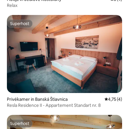
Relax
Superhost
Superhost
Privékamer in Banská Štiavnica
Gemiddelde b
4,75 (4)
Resla Residence II - Appartement Standart nr. 8
Superhost
Superhost