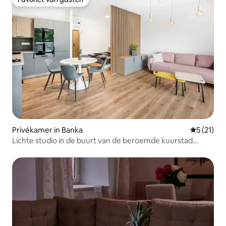
Favoriet van gasten
Privékamer in Banka
Gemiddelde
5 (21)
Lichte studio in de buurt van de beroemde kuurstad
Piestany