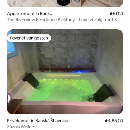
Appartement in Banka
Gemiddelde
5 (12)
The Riverview Residence Piešťany – Luxe verblijf met 3
slaapkamers
Favoriet van gasten
Favoriet van gasten
Privékamer in Banská Štiavnica
Gemiddelde b
4,86 (7)
ZázrakWellness