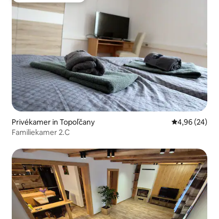
Privékamer in Topoľčany
Gemiddelde be
4,96 (24)
Familiekamer 2.C