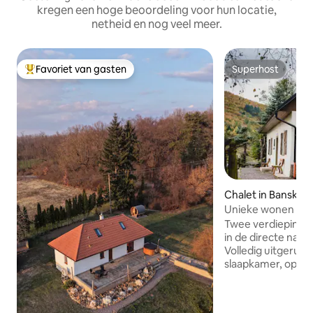
kregen een hoge beoordeling voor hun locatie,
netheid en nog veel meer.
Favoriet van gasten
Superhost
Topfavoriet van gasten
Superhost
Chalet in Banský 
Unieke wonen in d
Štiavnica
Twee verdiepingen
in de directe nabij
Volledig uitgerust
slaapkamer, open h
wifi, buiten toilet
prieel met meerde
jacuzzi, sauna, darts... NIEUW: