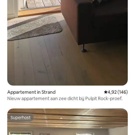
Appartement in Strand
Gemiddelde beo
4,92 (146)
Nieuw appartement aan zee dicht bij Pulpit Rock-proef.
Superhost
Superhost