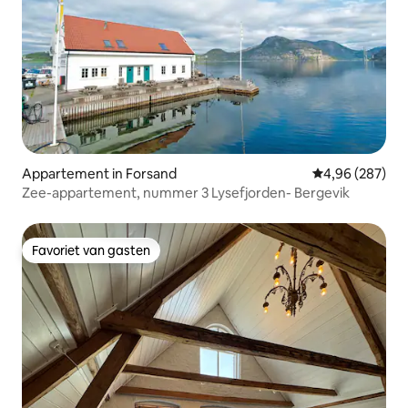
Appartement in Forsand
Gemiddelde beo
4,96 (287)
Zee-appartement, nummer 3 Lysefjorden- Bergevik
Favoriet van gasten
Favoriet van gasten