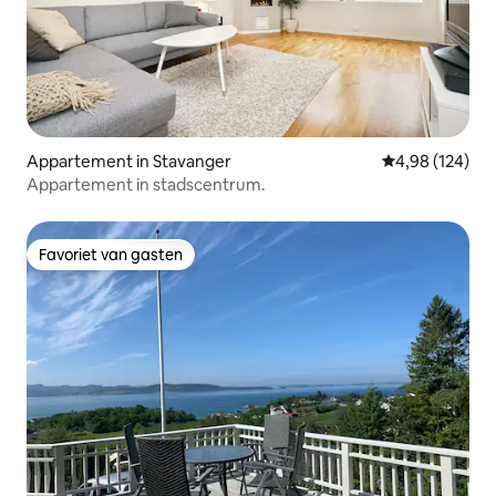
Appartement in Stavanger
Gemiddelde beo
4,98 (124)
Appartement in stadscentrum.
Favoriet van gasten
Favoriet van gasten