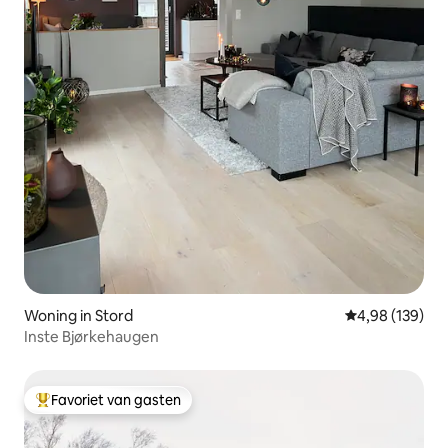
Woning in Stord
Gemiddelde beo
4,98 (139)
Inste Bjørkehaugen
Favoriet van gasten
Topfavoriet van gasten