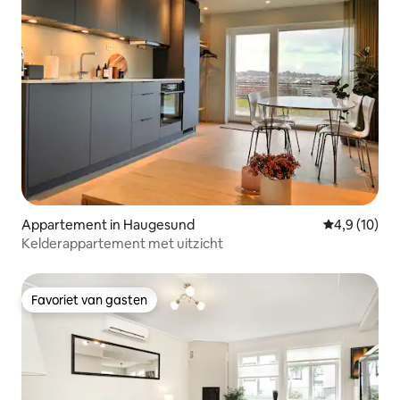
Appartement in Haugesund
Gemiddelde b
4,9 (10)
Kelderappartement met uitzicht
Favoriet van gasten
Favoriet van gasten