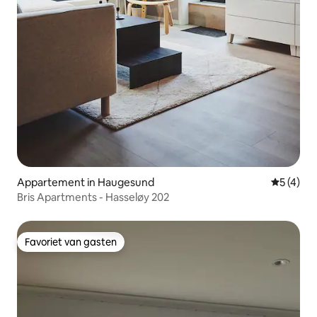
Appartement in Haugesund
Gemiddeld
5 (4)
Bris Apartments - Hasseløy 202
Favoriet van gasten
Favoriet van gasten