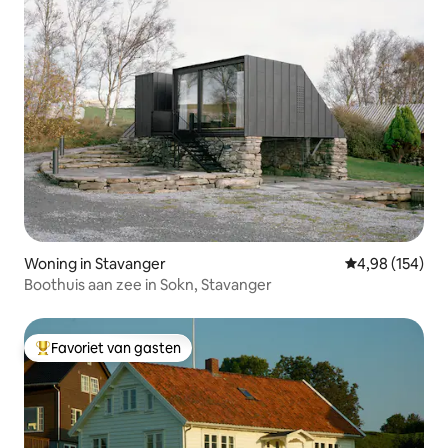
Woning in Stavanger
Gemiddelde beo
4,98 (154)
Boothuis aan zee in Sokn, Stavanger
Favoriet van gasten
Topfavoriet van gasten