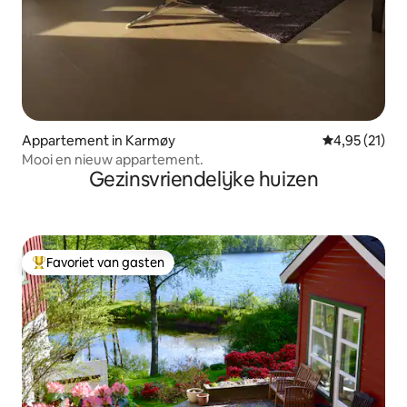
Appartement in Karmøy
Gemiddelde be
4,95 (21)
Mooi en nieuw appartement.
Gezinsvriendelijke huizen
Favoriet van gasten
Topfavoriet van gasten