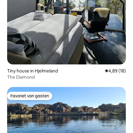
Tiny house in Hjelmeland
Gemiddelde be
4,89 (18)
The Diamond
Favoriet van gasten
Favoriet van gasten