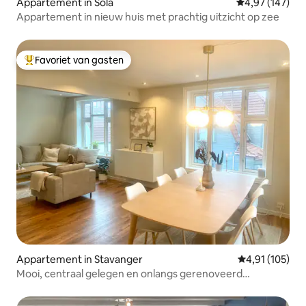
Appartement in Sola
Gemiddelde beo
4,97 (147)
Appartement in nieuw huis met prachtig uitzicht op zee
Favoriet van gasten
Topfavoriet van gasten
Appartement in Stavanger
Gemiddelde beo
4,91 (105)
Mooi, centraal gelegen en onlangs gerenoveerd
appartement. 3 slaapkamers