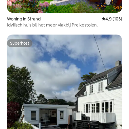
Woning in Strand
Gemiddelde be
4,9 (105)
Idyllisch huis bij het meer vlakbij Preikestolen.
Superhost
Superhost