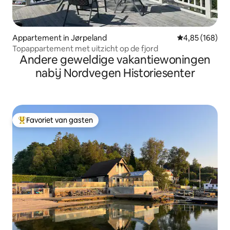
Appartement in Jørpeland
Gemiddelde beo
4,85 (168)
Topappartement met uitzicht op de fjord
Andere geweldige vakantiewoningen
nabij Nordvegen Historiesenter
Favoriet van gasten
Topfavoriet van gasten