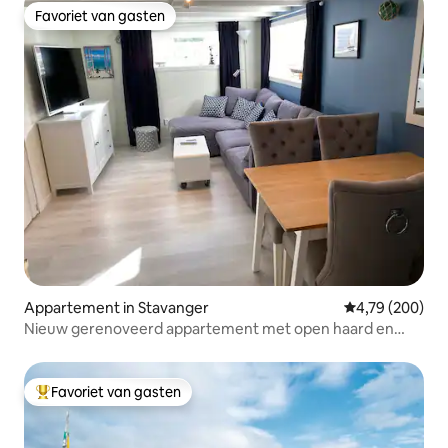
Favoriet van gasten
Favoriet van gasten
Appartement in Stavanger
Gemiddelde beo
4,79 (200)
Nieuw gerenoveerd appartement met open haard en
vloerverwarming
Favoriet van gasten
Topfavoriet van gasten