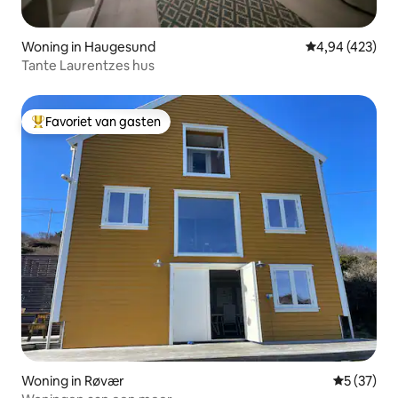
Woning in Haugesund
Gemiddelde beo
4,94 (423)
Tante Laurentzes hus
Favoriet van gasten
Topfavoriet van gasten
Woning in Røvær
Gemiddelde
5 (37)