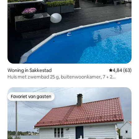
Woning in Sakkestad
Gemiddelde be
4,84 (63)
Huis met zwembad 25 g, buitenwoonkamer, 7 + 2
slaapplaatsen.
Favoriet van gasten
Favoriet van gasten