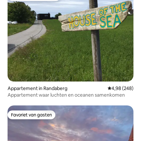
Appartement in Randaberg
Gemiddelde beo
4,98 (248)
Appartement waar luchten en oceanen samenkomen
Favoriet van gasten
Favoriet van gasten