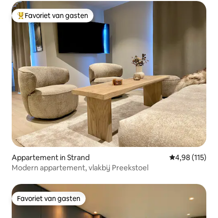
Favoriet van gasten
Topfavoriet van gasten
Appartement in Strand
Gemiddelde beo
4,98 (115)
Modern appartement, vlakbij Preekstoel
Favoriet van gasten
Favoriet van gasten