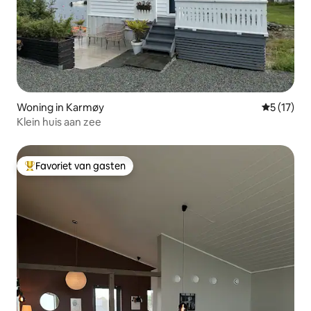
Woning in Karmøy
Gemiddelde
5 (17)
Klein huis aan zee
Favoriet van gasten
Topfavoriet van gasten