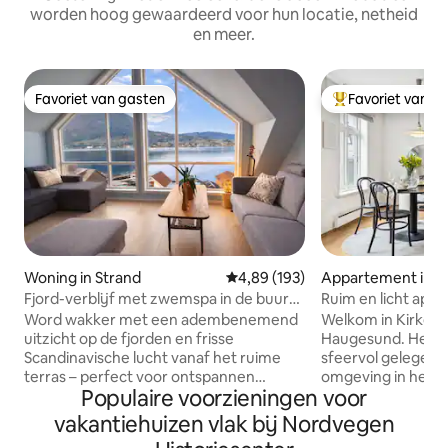
worden hoog gewaardeerd voor hun locatie, netheid
en meer.
Favoriet van gasten
Favoriet van g
Favoriet van gasten
Topfavoriet van 
Woning in Strand
Gemiddelde beoordeling van 4,89
4,89 (193)
Appartement in 
Fjord-verblijf met zwemspa in de buurt
Ruim en licht appa
van Preikestolen
Word wakker met een adembenemend
Welkom in Kirkegat
uitzicht op de fjorden en frisse
Haugesund. Het a
Scandinavische lucht vanaf het ruime
sfeervol gelegen i
terras – perfect voor ontspannen
omgeving in het b
Populaire voorzieningen voor
ochtenden, lange diners en
centrum. Als je z
onvergetelijke momenten samen. Op
bezoekers, dan is dit n
vakantiehuizen vlak bij Nordvegen
slechts enkele minuten van de
het appartement i