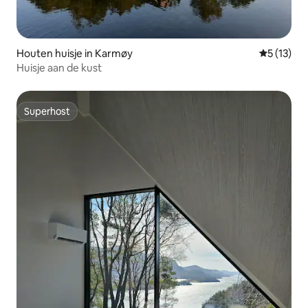
Houten huisje in Karmøy
Gemiddelde
5 (13)
Huisje aan de kust
Superhost
Superhost