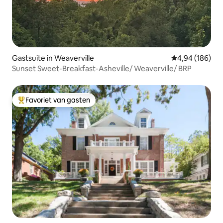
Gastsuite in Weaverville
Gemiddelde beo
4,94 (186)
Sunset Sweet-Breakfast-Asheville/ Weaverville/ BRP
Favoriet van gasten
Topfavoriet van gasten