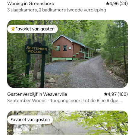
Woning in Greensboro
Gemiddelde be
4,96 (24)
3 slaapkamers, 2 badkamers tweede verdieping
Favoriet van gasten
Topfavoriet van gasten
Gastenverblijf in Weaverville
Gemiddelde beo
4,97 (160)
September Woods - Toegangspoort tot de Blue Ridge
Parkway
Favoriet van gasten
Favoriet van gasten