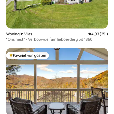
Woning in Vilas
Gemiddelde beo
4,93 (251)
"Ons nest" - Verbouwde familieboerderij uit 1860
Favoriet van gasten
Topfavoriet van gasten