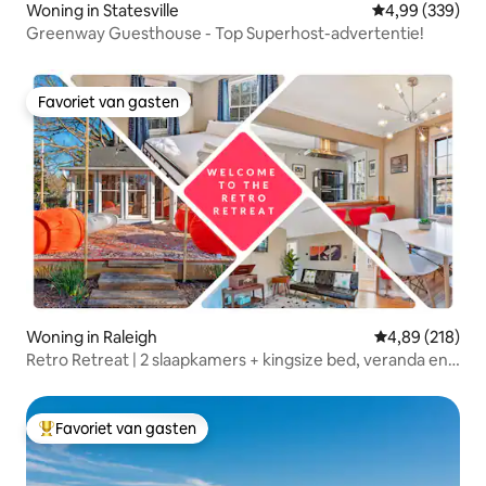
Woning in Statesville
Gemiddelde beo
4,99 (339)
Greenway Guesthouse - Top Superhost-advertentie!
Favoriet van gasten
Favoriet van gasten
Woning in Raleigh
Gemiddelde beo
4,89 (218)
Retro Retreat | 2 slaapkamers + kingsize bed, veranda en
vuurplaats
Favoriet van gasten
Topfavoriet van gasten