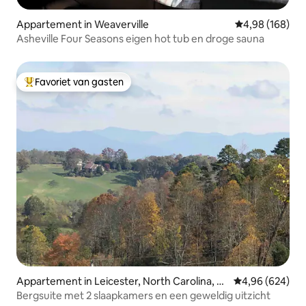
Appartement in Weaverville
Gemiddelde beo
4,98 (168)
Asheville Four Seasons eigen hot tub en droge sauna
Favoriet van gasten
Topfavoriet van gasten
Appartement in Leicester, North Carolina, U
Gemiddelde beo
4,96 (624)
S
Bergsuite met 2 slaapkamers en een geweldig uitzicht