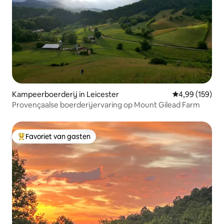
Kampeerboerderij in Leicester
Gemiddelde beo
4,99 (159)
Provençaalse boerderijervaring op Mount Gilead Farm
Favoriet van gasten
Topfavoriet van gasten