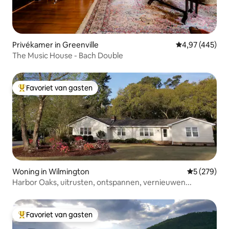
Privékamer in Greenville
Gemiddelde beo
4,97 (445)
The Music House - Bach Double
Favoriet van gasten
Topfavoriet van gasten
Woning in Wilmington
Gemiddelde 
5 (279)
Harbor Oaks, uitrusten, ontspannen, vernieuwen...
Favoriet van gasten
Topfavoriet van gasten