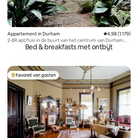
Appartement in Durham
Gemiddelde beoor
4,98 (1.179)
2-BR apt/tuin in de buurt van het centrum van Durham
Bed & breakfasts met ontbijt
arts & eats
Favoriet van gasten
Topfavoriet van gasten