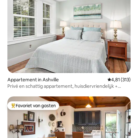
Appartement in Ashville
Gemiddelde beo
4,81 (313)
Privé en schattig appartement, huisdiervriendelijk +
omheinde tuin
Favoriet van gasten
Topfavoriet van gasten