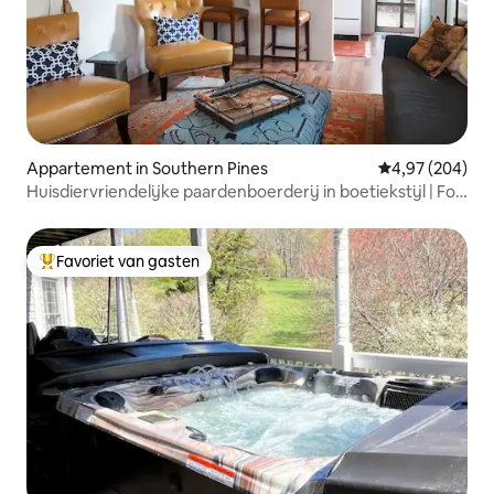
Appartement in Southern Pines
Gemiddelde beo
4,97 (204)
Huisdiervriendelijke paardenboerderij in boetiekstijl | Fox
Den
Favoriet van gasten
Topfavoriet van gasten