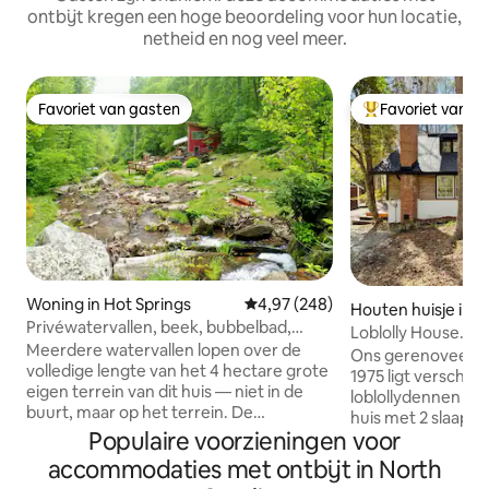
ontbijt kregen een hoge beoordeling voor hun locatie,
netheid en nog veel meer.
Favoriet van gasten
Favoriet van g
Favoriet van gasten
Topfavoriet van 
Woning in Hot Springs
Gemiddelde beoordeling van 4,97
4,97 (248)
Houten huisje in P
Privéwatervallen, beek, bubbelbad,
Loblolly House.
wandelpaden en EV II
Meerdere watervallen lopen over de
Retreat.Pond&Pine
Ons gerenoveerde 
volledige lengte van het 4 hectare grote
huisje15minUNC.
1975 ligt verschol
eigen terrein van dit huis — niet in de
loblollydennen en 
buurt, maar op het terrein. De
huis met 2 slaapk
watervallen worden na zonsondergang
Populaire voorzieningen voor
het bos, met uitzi
verlicht en 38 ramen en dakramen laten
hectare, met resi
accommodaties met ontbijt in North
overdag het daglicht binnen en
Ontsnap aan het d