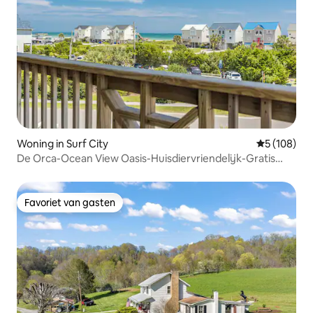
Woning in Surf City
Gemiddelde 
5 (108)
De Orca-Ocean View Oasis-Huisdiervriendelijk-Gratis
annuleren
Favoriet van gasten
Favoriet van gasten