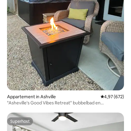
Appartement in Ashville
Gemiddelde beo
4,97 (672)
"Asheville's Good Vibes Retreat" bubbelbad en
huisdiervriendelijk
Superhost
Superhost