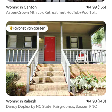
Woning in Canton
Gemiddelde beo
4,99 (165)
AspenCrown Mtn Lux Retreat met HotTub+PoolTbl
+Uitzichten
Favoriet van gasten
Topfavoriet van gasten
Woning in Raleigh
Gemiddelde beo
4,93 (148)
Dandy Duplex by NC State, Fairgrounds, Soccer, PNC