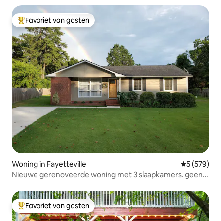
Favoriet van gasten
Topfavoriet van gasten
Woning in Fayetteville
Gemiddelde 
5 (579)
Nieuwe gerenoveerde woning met 3 slaapkamers. geen
feestjes of evenementen
Favoriet van gasten
Topfavoriet van gasten