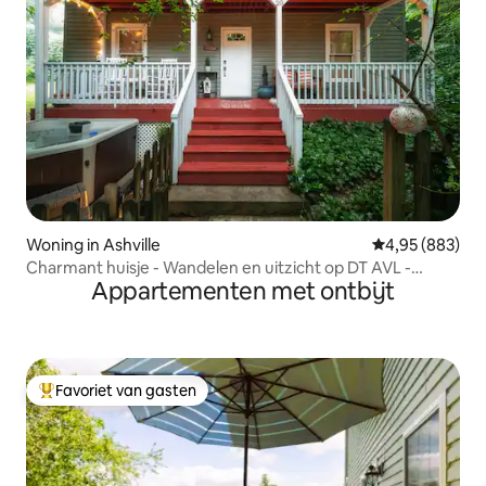
Woning in Ashville
Gemiddelde beo
4,95 (883)
Charmant huisje - Wandelen en uitzicht op DT AVL -
Appartementen met ontbijt
Bubbelbad
Favoriet van gasten
Topfavoriet van gasten