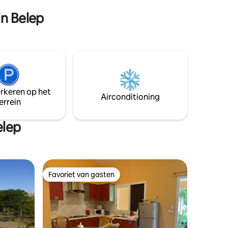
mer te
echt niet slecht.
in Belep
arkeren op het
Airconditioning
errein
elep
Favoriet van gasten
Favoriet van gasten