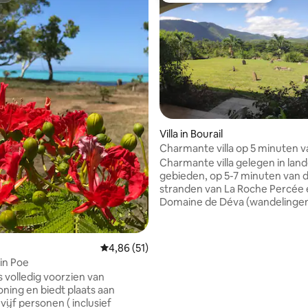
 van 4,8 uit 5, 293 recensies
Villa in Bourail
Charmante villa op 5 minuten v
stranden
Charmante villa gelegen in land
gebieden, op 5-7 minuten van 
stranden van La Roche Percée 
Domaine de Déva (wandelingen
minuten van het dorp. Hoog op een
heuvel, het profiteert van de 
biedt een prachtig vrij uitzicht
Gemiddelde beoordeling van 4,86 uit 5, 51 r
4,86 (51)
berg en de hemel. Rustige en 
 in Poe
plek (geen feesten alsjeblieft). 
s volledig voorzien van
geschikt voor kinderen of huisd
oning en biedt plaats aan
Opmerking: het tarief voor 2 p
ijf personen ( inclusief
inclusief slechts één slaapkame