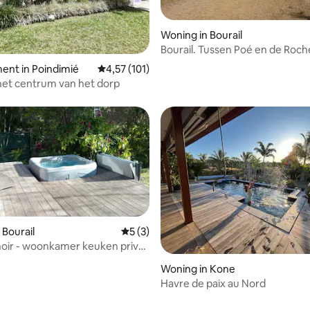
Woning in Bourail
Bourail. Tussen Poé en de Roc
ing van 4,5 uit 5, 4 recensies
ent in Poindimié
Gemiddelde beoordeling van 4,57 uit 5, 101 
4,57 (101)
 het centrum van het dorp
 Bourail
Gemiddelde beoordeling van 5 uit 5, 3 r
5 (3)
s noir - woonkamer keuken privé
g van 4,8 uit 5, 129 recensies
Woning in Kone
Havre de paix au Nord