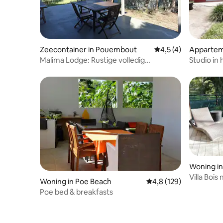
Zeecontainer in Pouembout
Gemiddelde beoordel
4,5 (4)
Appartem
Malima Lodge: Rustige volledig
Studio in
uitgeruste studio
Woning in
Villa Boi
Woning in Poe Beach
Gemiddelde beoordelin
4,8 (129)
spa
Poe bed & breakfasts