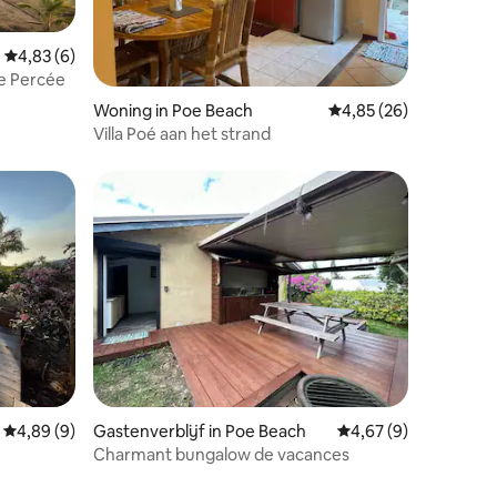
Gemiddelde beoordeling van 4,83 uit 5, 6 recensies
4,83 (6)
he Percée
recensies
Woning in Poe Beach
Gemiddelde beoordelin
4,85 (26)
Villa Poé aan het strand
ecensies
Gemiddelde beoordeling van 4,89 uit 5, 9 recensies
4,89 (9)
Gastenverblijf in Poe Beach
Gemiddelde beoordeli
4,67 (9)
Charmant bungalow de vacances