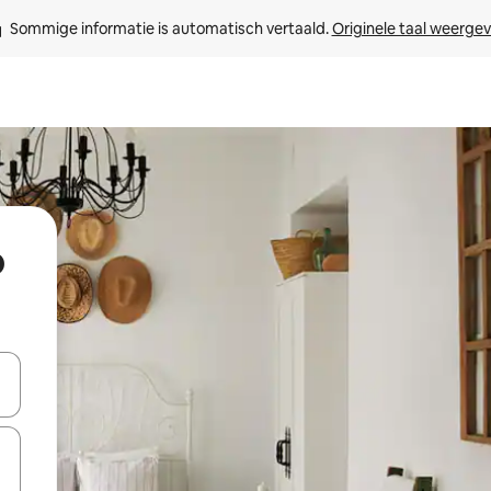
Sommige informatie is automatisch vertaald. 
Originele taal weerge
p
een keuze met je de pijltjestoetsen omhoog en omlaag, óf door te tik