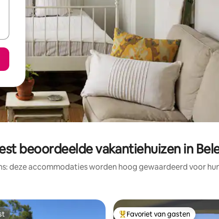
est beoordeelde vakantiehuizen in Bel
ens: deze accommodaties worden hoog gewaardeerd voor hun l
st
Favoriet van gasten
st
Topfavoriet van gasten