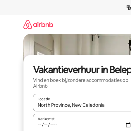
Ga
direct
naar
inhoud
Vakantieverhuur in Bele
Vind en boek bijzondere accommodaties op
Airbnb
Locatie
Wanneer er suggesties beschikbaar zijn, maak je 
Aankomst