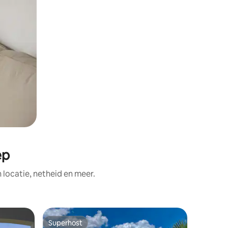
ep
ocatie, netheid en meer.
Chalet i
Superhost
Superhost