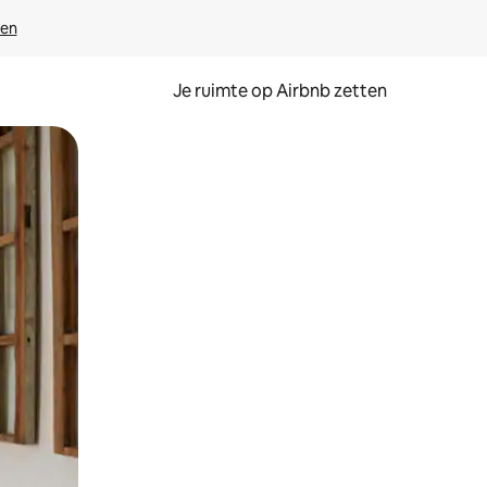
ven
Je ruimte op Airbnb zetten
ken of swipen.