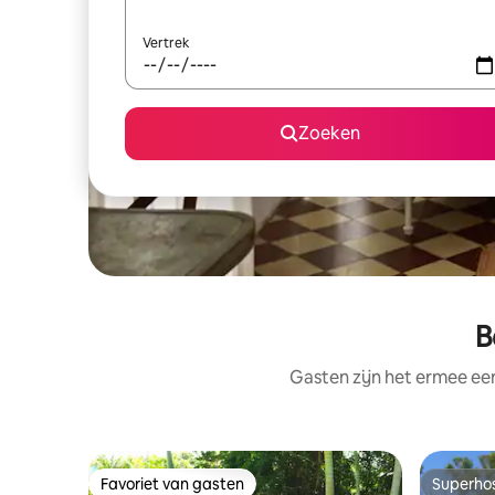
Vertrek
Zoeken
B
Gasten zijn het ermee e
Favoriet van gasten
Superho
Favoriet van gasten
Superho