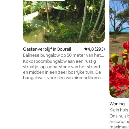
Gastenverblijf in Bourail
Gemiddelde beoordeling
4,8 (293)
Balinese bungalow op 50 meter van het
strand
Kokosboombungalow aan een rustig
straatje, op loopafstand van het strand
en midden in een zeer bosrijke tuin. De
bungalow is voorzien van airconditioning,
tv, WiFi, koelkast, magnetron,
waterkoker. Handdoeken en
beddengoed zijn aanwezig. Buiten is een
kitchenette met een gashaard, wat
Woning
keukengerei en basisproducten
Klein huis
beschikbaar. Ons huis ligt op een paar
Ons huis i
meter van de bungalow. We respecteren
airconditi
de rust en privacy van gasten die ons op
maximaal v
elk moment kunnen aanspreken. Het