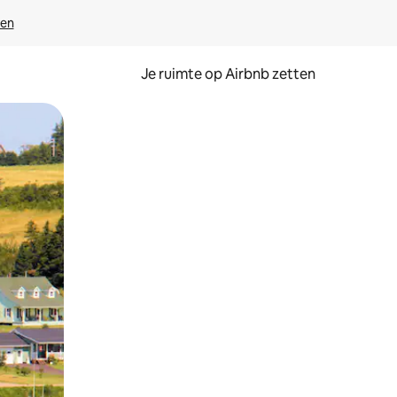
ven
Je ruimte op Airbnb zetten
ken of swipen.