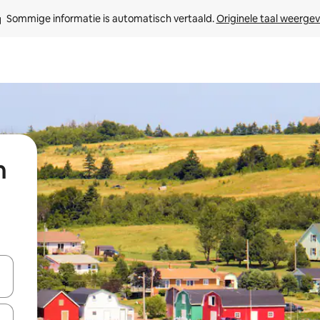
Sommige informatie is automatisch vertaald. 
Originele taal weerge
h
een keuze met je de pijltjestoetsen omhoog en omlaag, óf door te tik