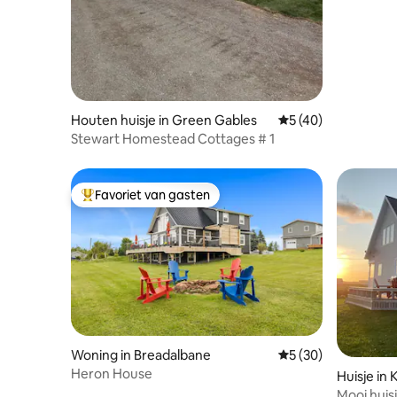
Houten huisje in Green Gables
Gemiddelde beoorde
5 (40)
Stewart Homestead Cottages # 1
Favoriet van gasten
Topfavoriet van gasten
Woning in Breadalbane
Gemiddelde beoordel
5 (30)
Heron House
Huisje in
Mooi huis