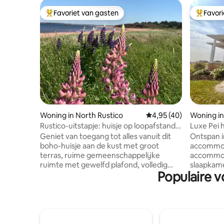
Favoriet van gasten
Favor
Topfavoriet van gasten
Topfavor
Woning in North Rustico
Gemiddelde beoordeling
4,95 (40)
Woning in
Rustico-uitstapje: huisje op loopafstand
Luxe Pei 
van het strand
Geniet van toegang tot alles vanuit dit
Ontspan in
boho-huisje aan de kust met groot
accommodat
terras, ruime gemeenschappelijke
accommod
ruimte met gewelfd plafond, volledig
slaapkame
Populaire v
uitgeruste keuken met granieten
comfortab
kookeiland en twee slaapkamers. Loop
14 gasten
naar het strand N.Rustico (700 m). Loop
van grot
naar het theater of
gezinnen.
wellnesscentrum/arena. Spring op een
centrale lo
pad. Wandel over de promenade en
voorzieni