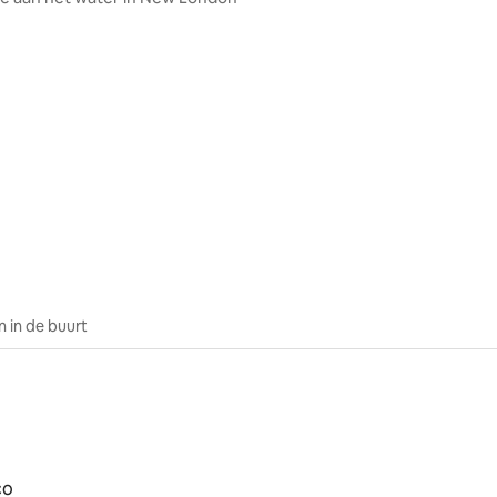
 in de buurt
co