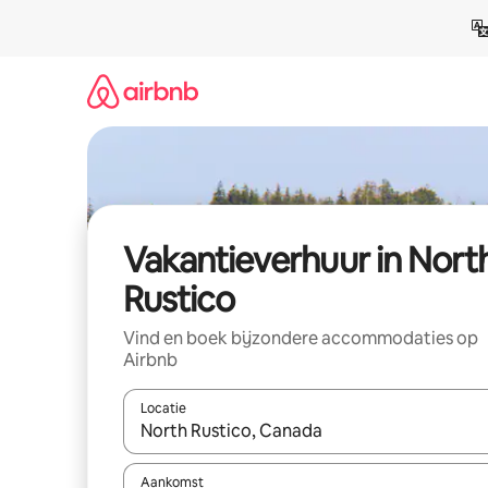
Ga
direct
naar
inhoud
Vakantieverhuur in Nort
Rustico
Vind en boek bijzondere accommodaties op
Airbnb
Locatie
Wanneer er suggesties beschikbaar zijn, maak je 
Aankomst