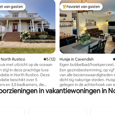
iet van gasten
Favoriet van gasten
iet van gasten
Topfavoriet van gasten
 van 4,95 uit 5, 40 recensies
 North Rustico
Gemiddelde beoordeling van 5 uit 5, 12 
5 (12)
Huisje in Cavendish
G
huis met uitzicht op de oceaan
Eigen bubbelbad/hoekperceel
Cavendish condo resort
 stijl in deze prachtige luxe
Een gezinsbestemming, op vij
ie in North Rustico. Deze
van alle bezienswaardigheden 
atie beschikt over 5
dicht bij naburige steden. Huisje is
rs en 3,5 badkamers, die
gelegen in de achterhoek van 
oorzieningen in vakantiewoningen in N
el plaats bieden aan maximaal
van 5 hectare gedeeltelijk om
 - ideaal voor het ontvangen
door bomen, maar dichtbij gen
e groepen of meerdere
een pad om toegang te krijgen
 Perfect gelegen op een
speelkamer en het buitenzwe
catie, dicht bij alle
Dicht bij alle voorzieningen, ma
ngen en veel van de meest
het gevoel dat je kilometers v