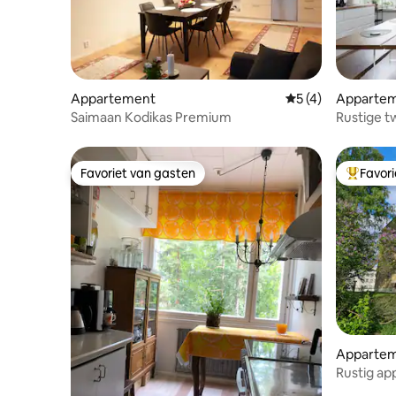
Appartement
Gemiddelde beoord
5 (4)
Apparte
Saimaan Kodikas Premium
Rustige 
uitzicht o
Favoriet van gasten
Favor
Favoriet van gasten
Topfavor
Apparte
Rustig ap