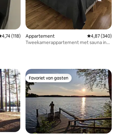
Gemiddelde beoordeling van 4,74 uit 5, 118 recensies
4,74 (118)
Appartement
Gemiddelde beoordeling
4,87 (340)
Tweekamerappartement met sauna in
de haven, gratis parkeren
Favoriet van gasten
Favoriet van gasten