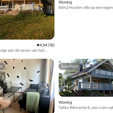
Woning
65m2 Houten villa op een eigen
schiereiland
 van 4,92 uit 5, 64 recensies
Gemiddelde beoordeling van 4,94 uit 5, 16 r
4,94 (16)
isje aan de oever van het
eer
st
Superhost
st
Superhost
Woning
Tahko Riihiranta-6, een ruim va
op een strandlocatie