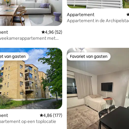
Appartement
G
Appartement in de Archipelsta
eling van 5 uit 5, 4 recensies
ment
Gemiddelde beoordeling van 4,96 uit 5, 52 r
4,96 (52)
tweekamerappartement met
p het park en de vijver
iet van gasten
Favoriet van gasten
iet van gasten
Favoriet van gasten
ment
Gemiddelde beoordeling van 4,86 uit 5, 177 r
4,86 (177)
partement op een toplocatie