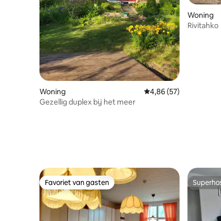
Woning
Rivitahko
Woning
Gemiddelde beoordeling
4,86 (57)
Gezellig duplex bij het meer
Favoriet van gasten
Superho
Favoriet van gasten
Superho