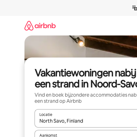
Ga
direct
naar
inhoud
Vakantiewoningen nabij
een strand in Noord-Sav
Vind en boek bijzondere accommodaties nab
een strand op Airbnb
Locatie
Wanneer er suggesties beschikbaar zijn, maak je 
Aankomst