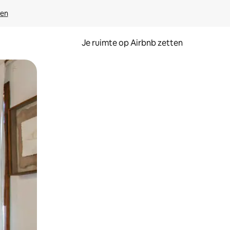
ven
Je ruimte op Airbnb zetten
ken of swipen.