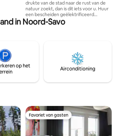
drukte van de stad naar de rust van de
 80e
natuur zoekt, dan is dit iets voor u. Huur
gebruik van
een bescheiden geëlektrificeerd
rand in Noord-Savo
zomerhuisje in basisconditie (ca. 65
vierkante meter) van Kangaslampi in
Varkaus (het huisje bevindt zich aan de
zuidkust). Alles in de hut is niet helemaal
op de top en in de hut, maar een basis
schoon huisje waar alles wat je nodig
hebt. Het huisje heeft een koelkast,
vriezer, magnetron, koffiezetapparaat,
arkeren op het
waterkoker, broodrooster, fornuis,
Airconditioning
errein
gasgrill. Basis servies, televisie, radio,
brandmelders.
Favoriet van gasten
Favoriet van gasten