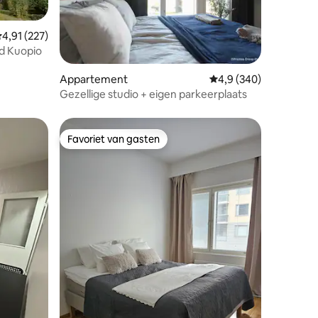
emiddelde beoordeling van 4,91 uit 5, 227 recensies
4,91 (227)
d Kuopio
ecensies
Appartement
Gemiddelde beoordelin
4,9 (340)
Gezellige studio + eigen parkeerplaats
Favoriet van gasten
Favoriet van gasten
ecensies