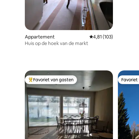
Appartement
Gemiddelde beoordeling
4,81 (103)
Huis op de hoek van de markt
Favoriet van gasten
Favoriet
Topfavoriet van gasten
Favoriet