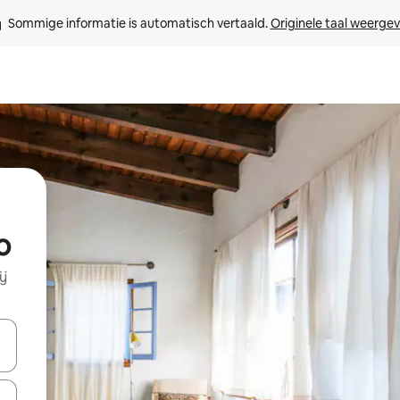
Sommige informatie is automatisch vertaald. 
Originele taal weerge
o
ij
een keuze met je de pijltjestoetsen omhoog en omlaag, óf door te tik