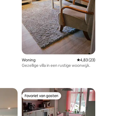
ecensies
Woning
Gemiddelde beoordelin
4,83 (23)
Gezellige villa in een rustige woonwijk.
Favoriet van gasten
Favoriet van gasten