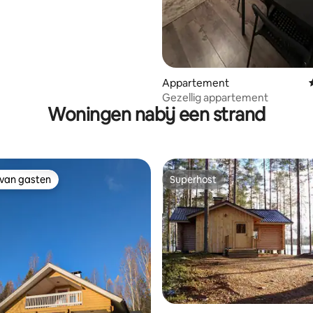
 van 4,81 uit 5, 103 recensies
Appartement
Gezellig appartement
Woningen nabij een strand
 van gasten
Superhost
 van gasten
Superhost