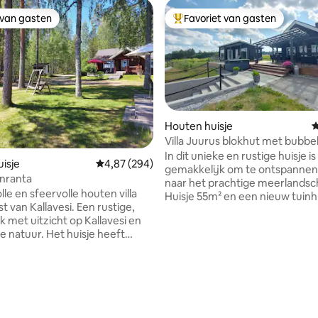
 van gasten
Favoriet van gasten
 van gasten
Topfavoriet van gasten
Houten huisje
G
Villa Juurus blokhut met bubbe
In dit unieke en rustige huisje is
isje
Gemiddelde beoordeling van 4,87 uit 5, 294 r
4,87 (294)
gemakkelijk om te ontspannen t
nranta
naar het prachtige meerlandsch
olle en sfeervolle houten villa
Huisje 55m² en een nieuw tuinh
t van Kallavesi. Een rustige,
30m², evenals een groot terras
k met uitzicht op Kallavesi en
barbecue op het strand.
de natuur. Het huisje heeft
Luchtwarmtepomp en open haa
p een prachtige en verlichte
gebruik. Dicht bij goede vispla
n 2002
bessen plukken en buitengebie
d onderhouden. De
35 km, Riistavesi 10 km. De huu
 van 4,91 uit 5, 116 recensies
ng is een gewoon chalet, geen
toegang tot een paddleboard 
emming. Ideaal voor zowel
roeiboot, evenals wifi. Indien n
s winteraccommodatie. Er is
beddengoed/handdoeken hur