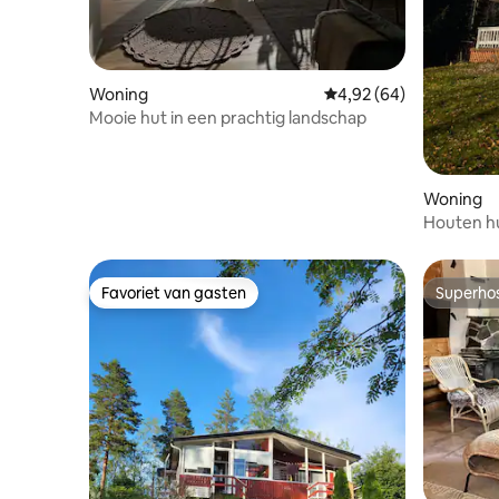
Woning
Gemiddelde beoordeling
4,92 (64)
Mooie hut in een prachtig landschap
Woning
Houten hu
Saimaa-m
Favoriet van gasten
Superho
Favoriet van gasten
Superho