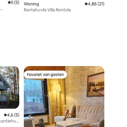
Gemiddelde beoordeling van 5 uit 5, 5 recensies
5 (5)
Woning
Gemiddelde beoordelin
4,86 (21)
Rantahuvila Villa Rentola
ecensies
Favoriet van gasten
Favoriet van gasten
Gemiddelde beoordeling van 4,6 uit 5, 5 recensies
4,6 (5)
kantiehuis