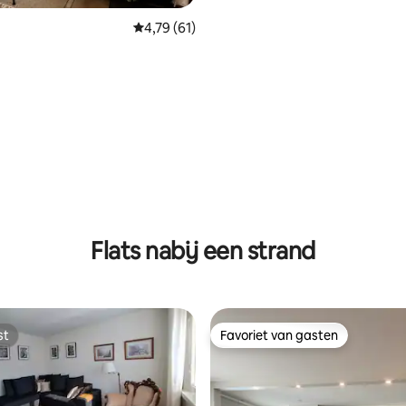
Gemiddelde beoordeling van 4,79 uit 5, 61 r
4,79 (61)
 van 4,86 uit 5, 57 recensies
Flats nabij een strand
st
Favoriet van gasten
st
Favoriet van gasten