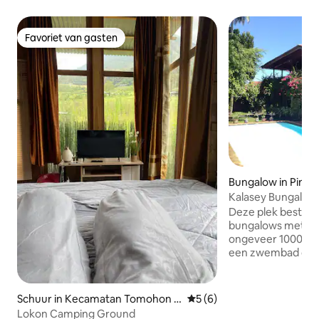
Favoriet van gasten
Favoriet van gasten
Bungalow in Pinel
Kalasey Bungalow
Deze plek bestaat 
bungalows met ee
ongeveer 1000 vie
een zwembad dat v
heeft. De locatie i
restaurants strip 
Mall. Ook heel dich
Schuur in Kecamatan Tomohon U
Gemiddelde beoordeling van
5 (6)
Verschillende duik
tara
Lokon Camping Ground