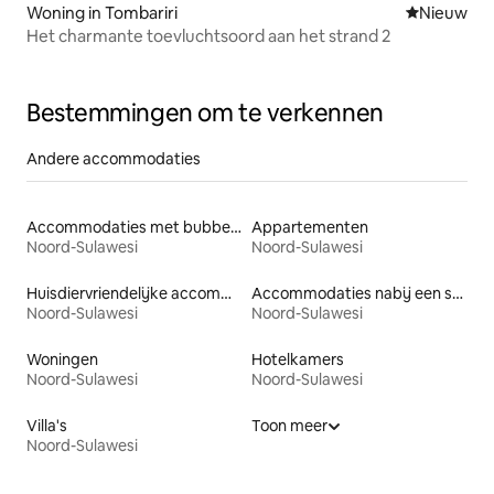
Woning in Tombariri
Nieuwe ac
Nieuw
Het charmante toevluchtsoord aan het strand 2
Bestemmingen om te verkennen
Andere accommodaties
Accommodaties met bubbelbad
Appartementen
Noord-Sulawesi
Noord-Sulawesi
Huisdiervriendelijke accommodaties
Accommodaties nabij een strand
Noord-Sulawesi
Noord-Sulawesi
Woningen
Hotelkamers
Noord-Sulawesi
Noord-Sulawesi
Villa's
Toon meer
Noord-Sulawesi