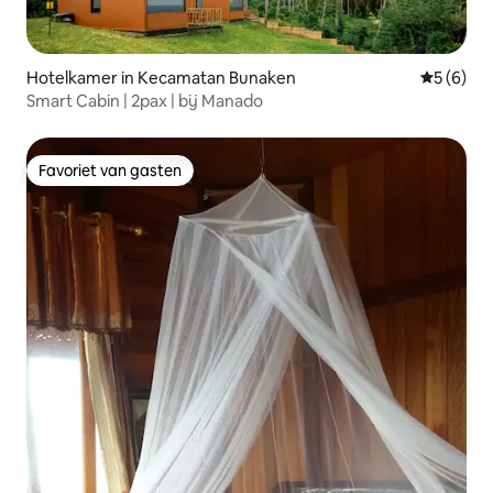
Hotelkamer in Kecamatan Bunaken
Gemiddeld
5 (6)
Smart Cabin | 2pax | bij Manado
Favoriet van gasten
Favoriet van gasten