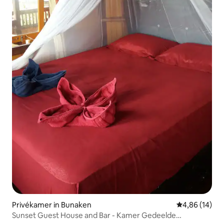
Privékamer in Bunaken
Gemiddelde be
4,86 (14)
Sunset Guest House and Bar - Kamer Gedeelde