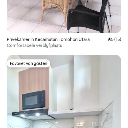
Privékamer in Kecamatan Tomohon Utara
Gemiddelde
5 (15)
Comfortabele verblijfplaats
Favoriet van gasten
Favoriet van gasten