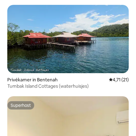
Badkamer
Privékamer in Bentenah
Gemiddelde b
4,71 (21)
Tumbak Island Cottages (waterhuisjes)
Superhost
Superhost