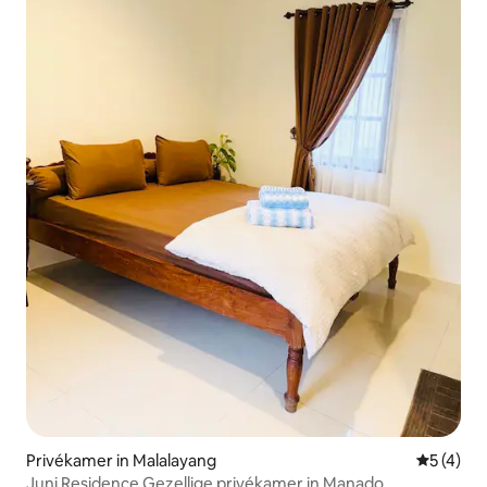
Privékamer in Malalayang
Gemiddeld
5 (4)
Juni Residence Gezellige privékamer in Manado