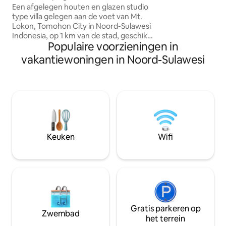
buurt om duikers 
Een afgelegen houten en glazen studio
omgeving te duike
type villa gelegen aan de voet van Mt.
ochtend een eenv
Lokon, Tomohon City in Noord-Sulawesi
geserveerd en de k
Indonesia, op 1 km van de stad, geschikt
mineraalwater zij
Populaire voorzieningen in
voor reizigers en backpackers die de
beschikbaar. Een h
natuur zoeken als hun ontsnapping.
vakantiewoningen in Noord-Sulawesi
helpen met scho
"Het grote plezier is, barbecueën met
vrienden en familie, het opzetten van
een tent terwijl je geniet van de
sterrenlichten en een glimp van de
majestueuze M. Lokon-schaduw in een
openheid van de natuur 's nachts!!! Het
is een uniek uitzicht op Mt. Lokon dat
ons een stemming geeft die het gevoel
Keuken
Wifi
en een chill verblijf verheft "
Gratis parkeren op
Zwembad
het terrein