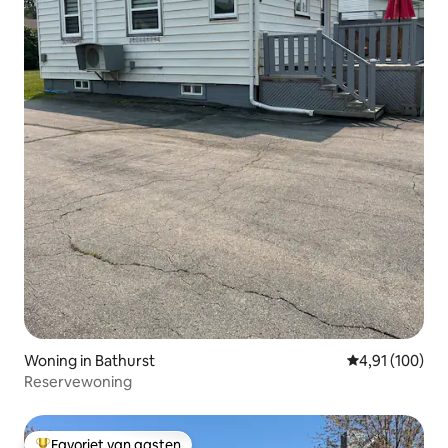
Woning in Bathurst
Gemiddelde beo
4,91 (100)
Reservewoning
Favoriet van gasten