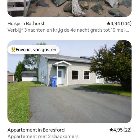
Huisje in Bathurst
Gemiddelde beo
4,94 (144)
Verblijf 3 nachten en krijg de 4e nacht gratis tot 10 mei!
Youghall
Favoriet van gasten
Topfavoriet van gasten
Appartement in Beresford
Gemiddelde be
4,95 (22)
Appartement met 2 slaapkamers