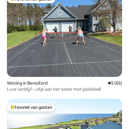
Topfavoriet van gasten
Woning in Beresford
Gemiddelde
5 (65)
Luxe verblijf • uitje aan het water met pickleball
Favoriet van gasten
Topfavoriet van gasten