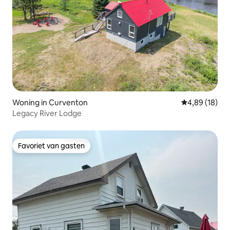
Woning in Curventon
Gemiddelde be
4,89 (18)
Legacy River Lodge
Favoriet van gasten
Favoriet van gasten