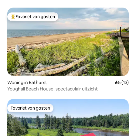
Favoriet van gasten
Topfavoriet van gasten
Woning in Bathurst
Gemiddelde
5 (13)
Youghall Beach House, spectaculair uitzicht
Favoriet van gasten
Favoriet van gasten