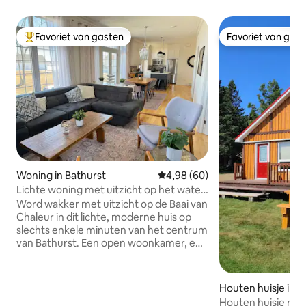
Favoriet van gasten
Favoriet van gas
Topfavoriet van gasten
Favoriet van gas
Woning in Bathurst
Gemiddelde beoordeling van 4,9
4,98 (60)
Lichte woning met uitzicht op het water
in de buurt van het centrum van
Word wakker met uitzicht op de Baai van
Bathurst
Chaleur in dit lichte, moderne huis op
slechts enkele minuten van het centrum
van Bathurst. Een open woonkamer, een
volledig uitgeruste keuken met
kookeiland en twee comfortabele
slaapkamers voor vijf personen.
Houten huisje in D
Ontspan bij de open haard, barbecue op
e
Houten huisje met