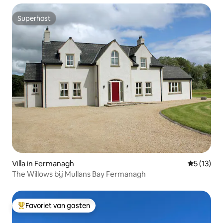
Superhost
Superhost
Villa in Fermanagh
Gemiddelde
5 (13)
The Willows bij Mullans Bay Fermanagh
Favoriet van gasten
Topfavoriet van gasten