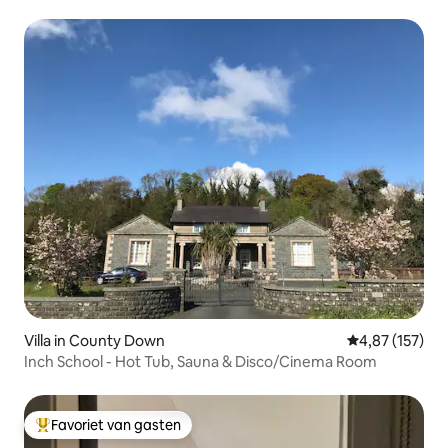
Villa in County Down
Gemiddelde beo
4,87 (157)
Inch School - Hot Tub, Sauna & Disco/Cinema Room
Favoriet van gasten
Topfavoriet van gasten