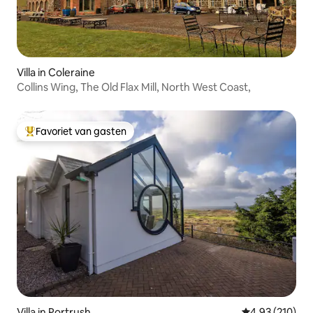
Villa in Coleraine
Collins Wing, The Old Flax Mill, North West Coast,
Favoriet van gasten
Topfavoriet van gasten
Villa in Portrush
Gemiddelde beo
4,93 (210)