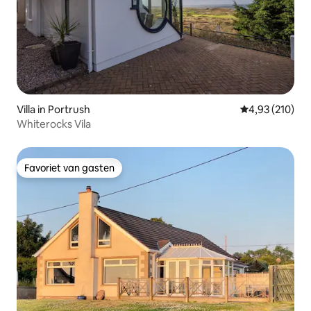
Villa in Portrush
Gemiddelde beo
4,93 (210)
Whiterocks Vila
Favoriet van gasten
Favoriet van gasten