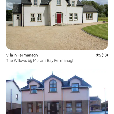
Villa in Fermanagh
Gemiddelde
5 (13)
The Willows bij Mullans Bay Fermanagh