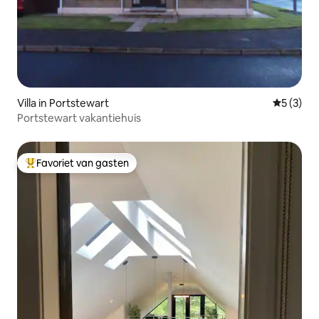
Villa in Portstewart
Gemiddeld
5 (3)
Portstewart vakantiehuis
Favoriet van gasten
Topfavoriet van gasten