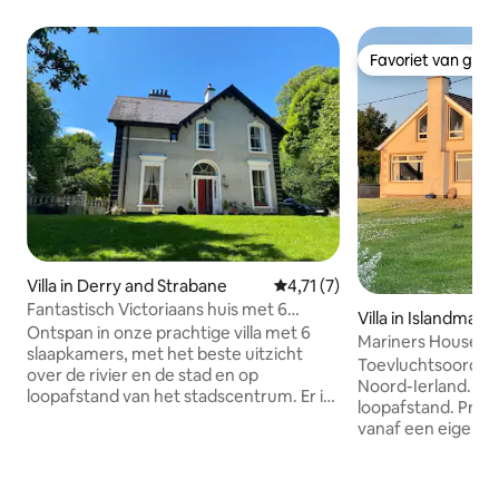
Favoriet van gas
Favoriet van gas
Villa in Derry and Strabane
Gemiddelde beoordeling van 4,
4,71 (7)
Fantastisch Victoriaans huis met 6
Villa in Islandmag
slaapkamers
Ontspan in onze prachtige villa met 6
Mariners House. T
slaapkamers, met het beste uitzicht
kust, Antrim-kust
Toevluchtsoord aa
over de rivier en de stad en op
Noord-Ierland. Za
loopafstand van het stadscentrum. Er is
loopafstand. Prach
genoeg te zien en te doen in de lokale
vanaf een eigen t
omgeving. Als self-cateringvilla vind je
– ideaal om schep
alles wat je nodig hebt voor een perfect
zonsondergangen 
verblijf. De keuken is voorzien van een
in de tuin, barbec