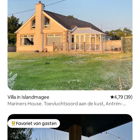
Villa in Islandmagee
Gemiddelde be
4,79 (39)
Mariners House. Toevluchtsoord aan de kust, Antrim-
kust, Noord-Ierland
Favoriet van gasten
Topfavoriet van gasten