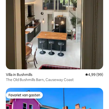
Villa in Bushmills
Gemiddelde be
4,99 (99)
The Old Bushmills Barn, Causeway Coast
Favoriet van gasten
Favoriet van gasten