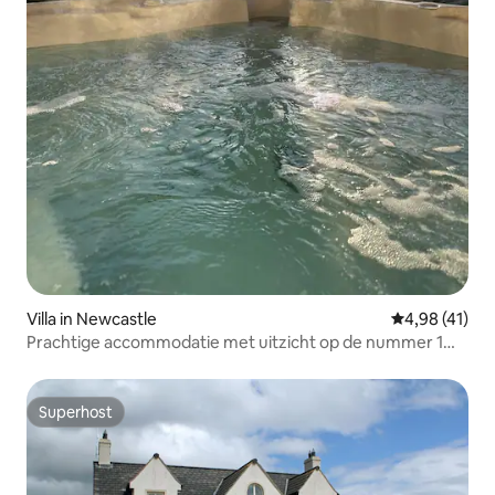
Villa in Newcastle
Gemiddelde be
4,98 (41)
Prachtige accommodatie met uitzicht op de nummer 1
golfbaan.
Superhost
Superhost