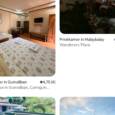
Privékamer in Malaybalay
Wanderers 'Place
tie
r in Guinsiliban
Gemiddelde beoordeling van 4,75 uit 5, 4 
4,75 (4)
ce in Guinsiliban, Camiguin