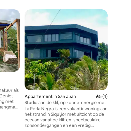
Woning i
Favorie
Favorie
Atugan F
Welkom bij 
naar de r
Farm Vill
heuvels 
Onze geze
ontspann
drukte v
door wee
adembene
natuur als
 Geniet
Appartement in San Juan
Gemiddelde beoord
5 (4)
ing met
Studio aan de klif, op zonne-energie met
e hangmat
Starlink-wifi
La Perla Negra is een vakantiewoning aan
 wordt
het strand in Siquijor met uitzicht op de
nd te
oceaan vanaf de kliffen, spectaculaire
zonsondergangen en een vredig
gt op 5
tropisch toevluchtsoord. Geniet van