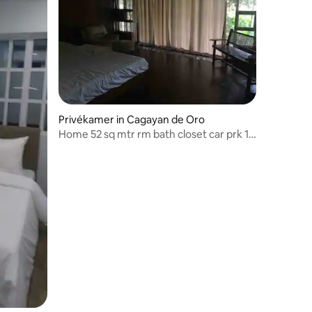
Privékamer in Cagayan de Oro
Home 52 sq mtr rm bath closet car prk 1
free bfast