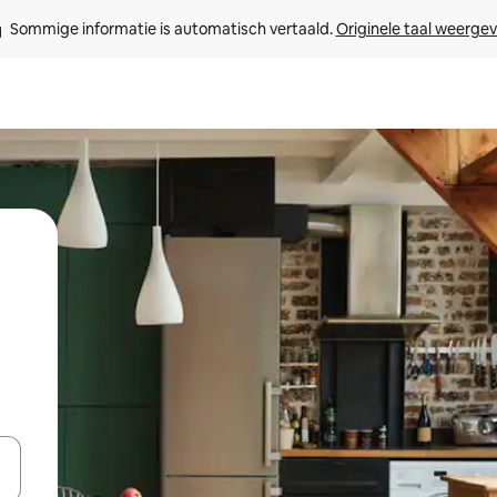
Sommige informatie is automatisch vertaald. 
Originele taal weerge
t
een keuze met je de pijltjestoetsen omhoog en omlaag, óf door te tik