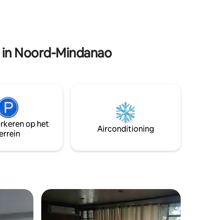
gt op 2
snelle glasvezelwifi, Starlink-internet en
 moment
moderne gemakken in een
 avontuur,
privétoevluchtsoord op zonne-energie.
t je hier
Ideaal voor stellen, thuiswerkers,
weekenduitjes en reizigers die de
t in Noord-Mindanao
stranden, watervallen en eilandattracties
van Siquijor verkennen.
arkeren op het
Airconditioning
errein