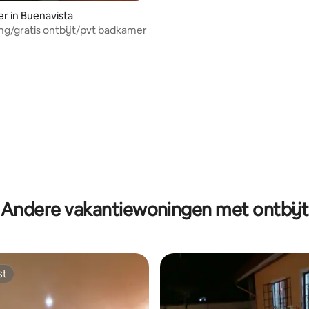
r in Buenavista
ng/gratis ontbijt/pvt badkamer
Andere vakantiewoningen met ontbijt
st
st