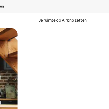
ven
Je ruimte op Airbnb zetten
ken of swipen.