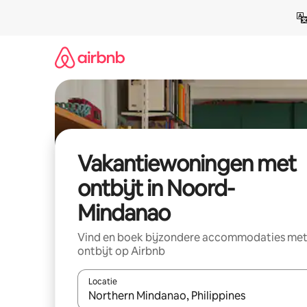
Ga
direct
naar
inhoud
Vakantiewoningen met
ontbijt in Noord-
Mindanao
Vind en boek bijzondere accommodaties me
ontbijt op Airbnb
Locatie
Wanneer er suggesties beschikbaar zijn, maak je 