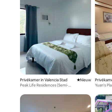
Privékamer in Valencia Stad
Nieuwe accommoda
Nieuw
Privékame
Peak Life Residences (Semi-
Yuan's Pla
gemeubileerde kamer)
Woning