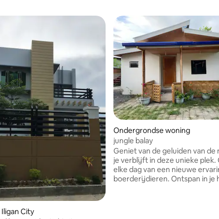
Ondergrondse woning
jungle balay
Geniet van de geluiden van de 
je verblijft in deze unieke plek.
eling van 5 uit 5, 4 recensies
elke dag van een nieuwe ervar
boerderijdieren. Ontspan in j
in de ochtend terwijl je ontbijt
bereid. Maak je klaar om verwe
worden op onze geweldige
Iligan City
ontsnappingsweg. Het strand li