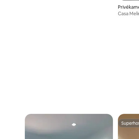
Privékame
Casa Meli
Superho
Superho