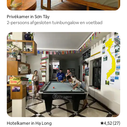
Privékamer in Sơn Tây
2-persoons afgesloten tuinbungalow en voetbad
Hotelkamer in Hạ Long
Gemiddelde be
4,52 (27)