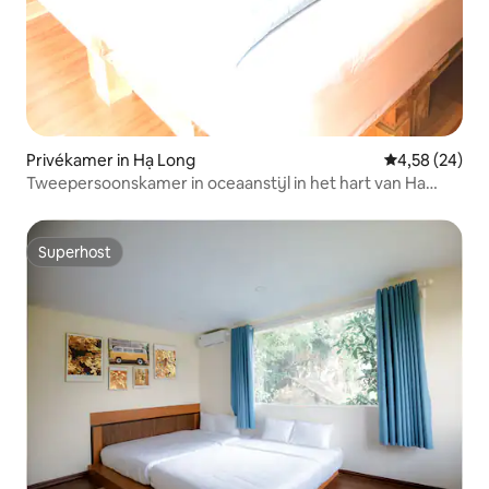
Privékamer in Hạ Long
Gemiddelde be
4,58 (24)
Tweepersoonskamer in oceaanstijl in het hart van Ha
Long
Superhost
Superhost