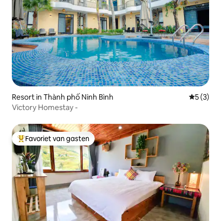
Resort in Thành phố Ninh Bình
Gemiddeld
5 (3)
Victory Homestay -
Favoriet van gasten
Topfavoriet van gasten