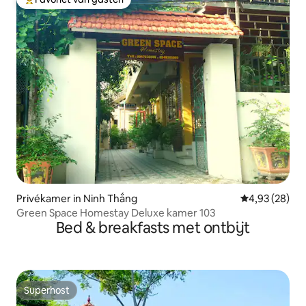
Topfavoriet van gasten
Privékamer in Ninh Thắng
Gemiddelde be
4,93 (28)
Green Space Homestay Deluxe kamer 103
Bed & breakfasts met ontbijt
Superhost
Superhost