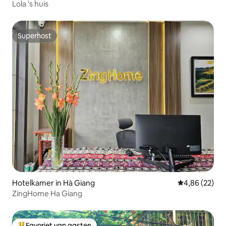
Lola 's huis
Superhost
Superhost
Hotelkamer in Hà Giang
Gemiddelde be
4,86 (22)
ZingHome Ha Giang
Favoriet van gasten