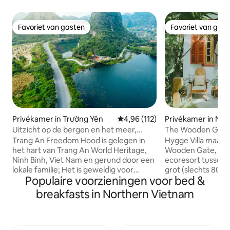
Favoriet van gasten
Favoriet van gas
Favoriet van gasten
Favoriet van gas
Privékamer in Trường Yên
Gemiddelde beoordeling van 4,96
4,96 (112)
Privékamer in Nin
Uitzicht op de bergen en het meer,
gratis ontbijt voor 2 personen
Trang An Freedom Hood is gelegen in
Hygge Villa maakt 
het hart van Trang An World Heritage,
Wooden Gate, een 
Ninh Binh, Viet Nam en gerund door een
ecoresort tussen 
lokale familie; Het is geweldig voor
grot (slechts 800 m verd
Populaire voorzieningen voor bed &
alleenstaande reizigers, koppels,
ontworpen volgen
groepen, gezinnen;
'genezende tuinbo
breakfasts in Northern Vietnam
personeelvriendelijk, natuurvriendelijk,
grote houten ram
schoon en modern hostel. Mijn ruimte
verdiepingen die na
heeft 1 kamer met kingsize bed en
lucht binnenlaten
uitzicht op het meer (
en ontspannen sfeer 