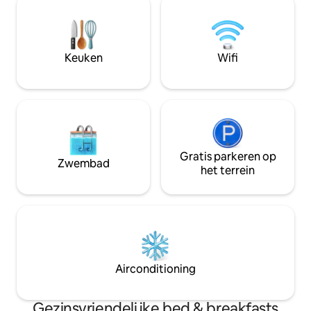
tweepersoonskamer). Deze kamers
Villa is gebouwd m
hebben 1 kingsize bed (1,8mx2,0m), een
materialen zoals h
eigen badkamer met douche en vele
cementtegels en 
andere moderne faciliteiten zoals
rustieke charme –
Keuken
Wifi
airconditioning, een haardroger, een
die weer in conta
waterkoker, een theetafel en andere
natuur en tot rust
noodzakelijke voorzieningen,...
Gratis parkeren op
Zwembad
het terrein
Airconditioning
Gezinsvriendelijke bed & breakfasts