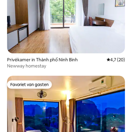
Privékamer in Thành phố Ninh Bình
Gemiddelde b
4,7 (20)
Newway homestay
Favoriet van gasten
Favoriet van gasten