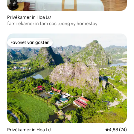
Privékamer in Hoa Lư
familiekamer in tam coc tuong vy homestay
Favoriet van gasten
Favoriet van gasten
Privékamer in Hoa Lư
Gemiddelde be
4,88 (74)