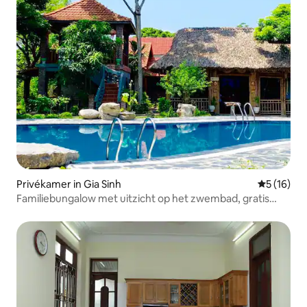
Privékamer in Gia Sinh
Gemiddelde
5 (16)
Familiebungalow met uitzicht op het zwembad, gratis
ontbijt