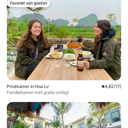
Favoriet van gasten
Favoriet van gasten
Privékamer in Hoa Lư
Gemiddelde be
4,82 (17)
Familiekamer met gratis ontbijt