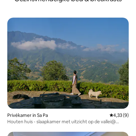
Privékamer in Sa Pa
Gemiddelde b
4,33 (9)
Houten huis - slaapkamer met uitzicht op de vallei@
Amazing Sapa(V)