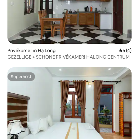
Privékamer in Hạ Long
Gemiddeld
5 (4)
GEZELLIGE + SCHONE PRIVÉKAMER! HALONG CENTRUM
Superhost
Superhost