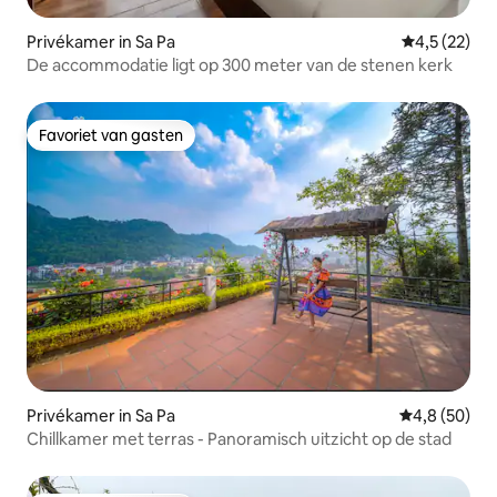
Privékamer in Sa Pa
Gemiddelde b
4,5 (22)
De accommodatie ligt op 300 meter van de stenen kerk
Favoriet van gasten
Favoriet van gasten
Privékamer in Sa Pa
Gemiddelde b
4,8 (50)
Chillkamer met terras - Panoramisch uitzicht op de stad