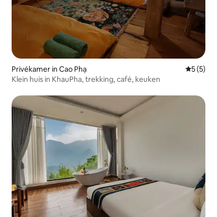
Privékamer in Cao Phạ
Gemiddeld
5 (5)
Klein huis in KhauPha, trekking, café, keuken