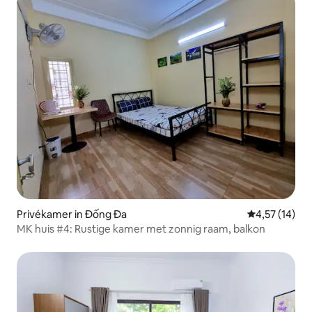
Privékamer in Đống Đa
Gemiddelde be
4,57 (14)
MK huis #4: Rustige kamer met zonnig raam, balkon