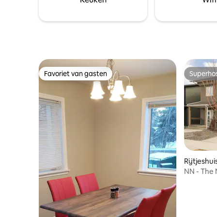
vaatwasser en is uitgerust om een
zelfgemaakte maaltijd te maken of je
kunt naar restaurants in de buurt lopen.
Favoriet van gasten
Superho
Favoriet van gasten
Superho
Rijtjeshu
NN - The 
Bath