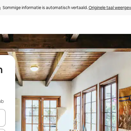
Sommige informatie is automatisch vertaald. 
Originele taal weerge
n
nb
een keuze met je de pijltjestoetsen omhoog en omlaag, óf door te tik