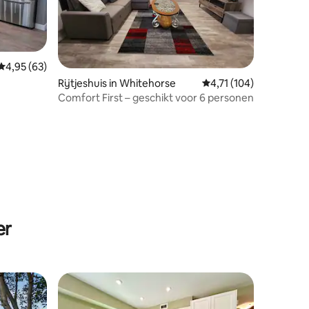
Gemiddelde beoordeling van 4,95 uit 5, 63 recensies
4,95 (63)
Rijtjeshuis in Whitehorse
Gemiddelde beoordeling
4,71 (104)
Comfort First – geschikt voor 6 personen
recensies
er