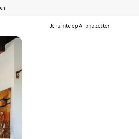
ven
Je ruimte op Airbnb zetten
ken of swipen.