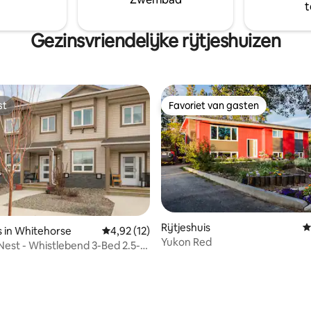
t
Gezinsvriendelijke rijtjeshuizen
st
Favoriet van gasten
st
Favoriet van gasten
Rijtjeshuis
G
is in Whitehorse
Gemiddelde beoordeling van 4,92 uit 5, 12 r
4,92 (12)
Yukon Red
Nest - Whistlebend 3-Bed 2.5-