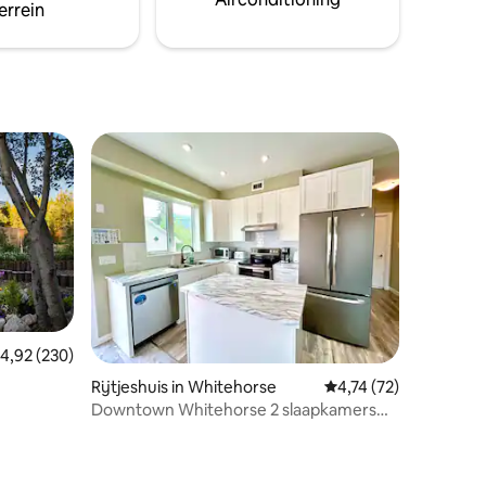
errein
emiddelde beoordeling van 4,92 uit 5, 230 recensies
4,92 (230)
ecensies
Rijtjeshuis in Whitehorse
Gemiddelde beoordelin
4,74 (72)
Downtown Whitehorse 2 slaapkamers
Vakantiewoning