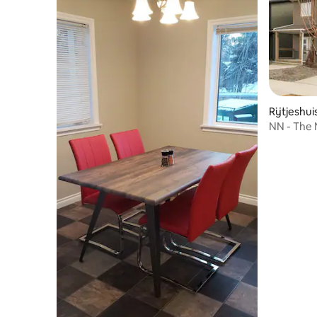
Rijtjeshu
NN - The 
Bath