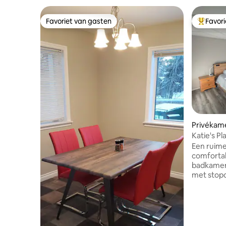
Favoriet van gasten
Favor
Favoriet van gasten
Topfavor
Privékame
Katie's Pl
Een ruim
comfortab
badkamer 
met stopc
buurt en d
rijden. Dit is een rijtjeshuis met drie
slaapkame
slaapkam
worden ve