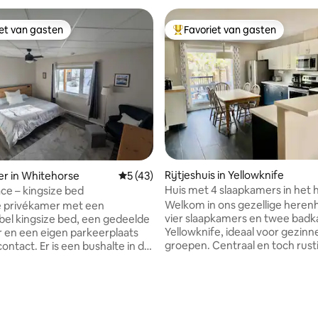
iet van gasten
Favoriet van gasten
iet van gasten
Topfavoriet van gasten
Rijtjeshuis in Yellowknife
r in Whitehorse
Gemiddelde beoordeling van 5 uit 5, 43 
5 (43)
Huis met 4 slaapkamers in het h
ace – kingsize bed
Yellowknife
Welkom in ons gezellige heren
e privékamer met een
vier slaapkamers en twee badk
el kingsize bed, een gedeelde
Yellowknife, ideaal voor gezinn
en een eigen parkeerplaats
groepen. Centraal en toch rust
ontact. Er is een bushalte in de
gelegen, vlakbij voorzieningen 
e stad ligt op vijf minuten
Walmart en Tim Hortons. Genie
onze ruime, goed uitgeruste r
rs, waarbij de twee
een grote keuken en een woo
ers op de begane grond
Ontspan in onze rustige achter
rhuurd via Airbnb en een