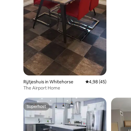
Rijtjeshuis in Whitehorse
Gemiddelde beoordeling
4,98 (45)
The Airport Home
Superhost
Superhost