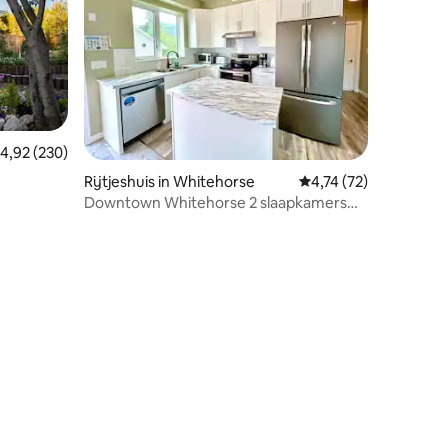
emiddelde beoordeling van 4,92 uit 5, 230 recensies
4,92 (230)
ecensies
Rijtjeshuis in Whitehorse
Gemiddelde beoordelin
4,74 (72)
Downtown Whitehorse 2 slaapkamers
Vakantiewoning