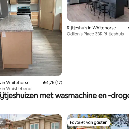
g van 4,73 uit 5, 11 recensies
Rijtjeshuis in Whitehorse
Odilon's Place 3BR Rijtjeshuis
is in Whitehorse
Gemiddelde beoordeling van 4,76 uit 5, 17 
4,76 (17)
 in Whistlebend
ijtjeshuizen met wasmachine en -drog
st
Favoriet van gasten
st
Favoriet van gasten