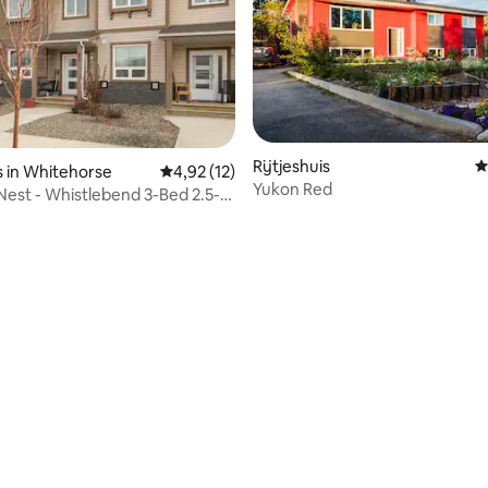
Rijtjeshuis
G
is in Whitehorse
Gemiddelde beoordeling van 4,92 uit 5, 12 r
4,92 (12)
Yukon Red
Nest - Whistlebend 3-Bed 2.5-