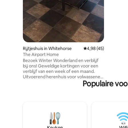
gedeelde
verblijven
andere ka
sloten op
slaapkame
Gemeensc
gedeeld d
Rijtjeshuis in Whitehorse
Gemiddelde beoordeling
4,98 (45)
The Airport Home
Bezoek Winter Wonderland en verblijf
bij ons! Geweldige kortingen voor een
verblijf van een week of een maand.
Uitvoerend herenhuis voor volwassenen
Populaire voo
en gezinnen in een rustige buurt met
uitzicht op de bergen, recht tegenover
de luchthaven. Geweldige onbeperkte
wifi voor je werk of
entertainmentgebruik. Dit is een
gloednieuwe, lichte, moderne en schone
ruimte; roken van sigaretten en cannabis
moet zich buiten het terrein bevinden.
De complete keuken heeft een
Keuken
Wifi