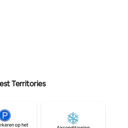
s niet
hotelstandaard queensize matrassen en
en
beddengoed die een superieure slaap
en en
garanderen! We werken onze prijs ook
ife. Een
regelmatig bij om ervoor te zorgen dat
mak en
onze gasten de beste prijs en beste
!
prijs-kwaliteitverhouding krijgen.
st Territories
arkeren op het
Airconditioning