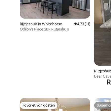
Rijtjeshuis in Whitehorse
Gemiddelde beoordelin
4,73 (11)
Odilon's Place 2BR Rijtjeshuis
Rijtjeshu
Bear Cave
R
Favoriet van gasten
Superho
Favoriet van gasten
Superho