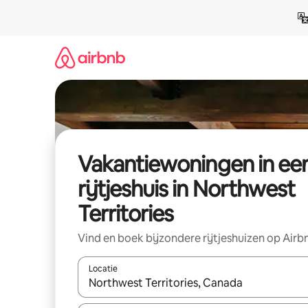
Ga
direct
naar
inhoud
Vakantiewoningen in ee
rijtjeshuis in Northwest
Territories
Vind en boek bijzondere rijtjeshuizen op Airb
Locatie
Wanneer er suggesties beschikbaar zijn, maak je 