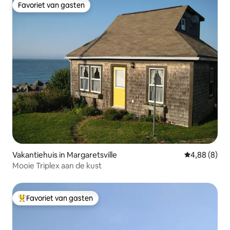
Favoriet van gasten
Favoriet van gasten
Vakantiehuis in Margaretsville
Gemiddelde b
4,88 (8)
Mooie Triplex aan de kust
Favoriet van gasten
Topfavoriet van gasten