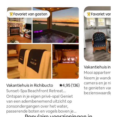
Favoriet van gasten
Favoriet van g
Topfavoriet van gasten
Topfavoriet van 
Vakantiehuis in Gr
Mooi appartement
aan de baai van F
Neem je wandelscho
camera en je nie
Vakantiehuis in Richibucto
Gemiddelde beoordeling van 4,95
4,95 (136)
te genieten van d
Sunset-Spa Beachfront Retreat
bezienswaardighe
Bubbelbad en Nationaal Park
Ontspan in je eigen privé-spa! Geniet
van de Bay of Fun
van een adembenemend uitzicht op
Valley. Geniet van
zonsondergangen over het water,
zonsondergangen 
passerende boten en vogels boven je
alleen het geluid v
Populaire voorzieningen in
hoofd terwijl je weer verbinding maakt