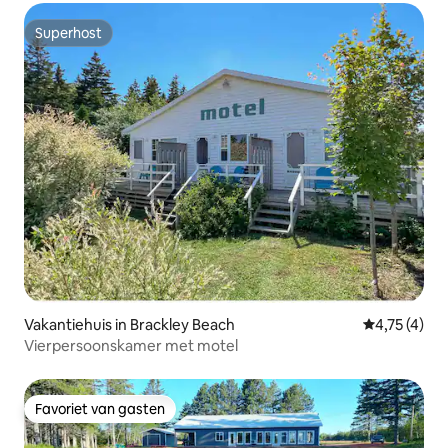
Superhost
Superhost
Vakantiehuis in Brackley Beach
Gemiddelde b
4,75 (4)
Vierpersoonskamer met motel
Favoriet van gasten
Favoriet van gasten