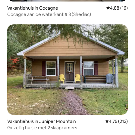
Vakantiehuis in Cocagne
Gemiddelde be
4,88 (16)
Cocagne aan de waterkant # 3 (Shediac)
Vakantiehuis in Juniper Mountain
Gemiddelde beo
4,75 (213)
Gezellig huisje met 2 slaapkamers