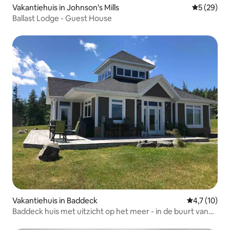
Vakantiehuis in Johnson's Mills
Gemiddelde
5 (29)
Ballast Lodge - Guest House
Vakantiehuis in Baddeck
Gemiddelde b
4,7 (10)
Baddeck huis met uitzicht op het meer - in de buurt van
Bell Bay Golf Club