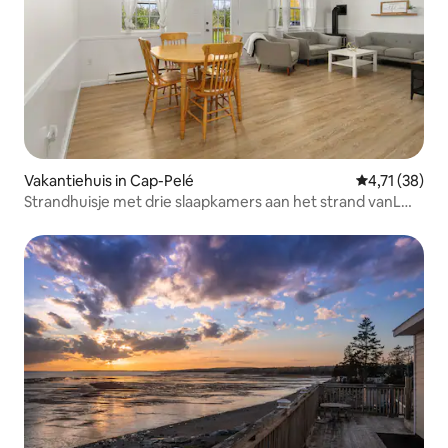
Vakantiehuis in Cap-Pelé
Gemiddelde be
4,71 (38)
Strandhuisje met drie slaapkamers aan het strand vanL
'aboiteau.