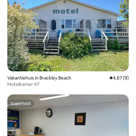
Vakantiehuis in Brackley Beach
Gemiddelde b
4,67 (9)
Motelkamer #7
Superhost
Superhost