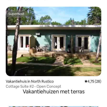
Superhost
Superhost
Vakantiehuis in North Rustico
Gemiddelde be
4,75 (28)
Cottage Suite #2 - Open Concept
Vakantiehuizen met terras