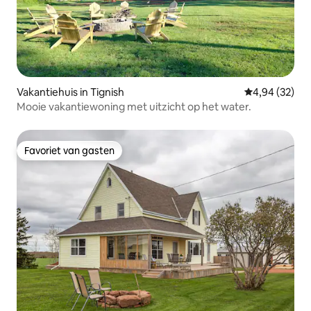
Vakantiehuis in Tignish
Gemiddelde be
4,94 (32)
Mooie vakantiewoning met uitzicht op het water.
Favoriet van gasten
Favoriet van gasten