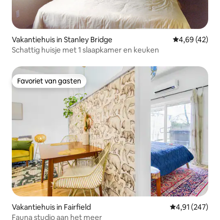
Vakantiehuis in Stanley Bridge
Gemiddelde be
4,69 (42)
Schattig huisje met 1 slaapkamer en keuken
Favoriet van gasten
Favoriet van gasten
Vakantiehuis in Fairfield
Gemiddelde beo
4,91 (247)
Fauna studio aan het meer