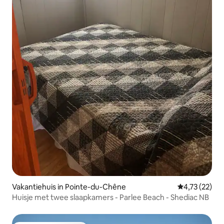
Vakantiehuis in Pointe-du-Chêne
Gemiddelde be
4,73 (22)
Huisje met twee slaapkamers - Parlee Beach - Shediac NB