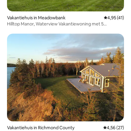
Vakantiehuis in Meadowbank
Gemiddelde be
4,95 (41)
Hilltop Manor, Waterview Vakantiewoning met 5
slaapkamers
Vakantiehuis in Richmond County
Gemiddelde be
4,56 (27)