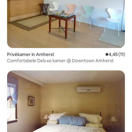
Privékamer in Amherst
Gemiddelde be
4,45 (11)
Comfortabele Deluxe kamer @ Downtown Amherst