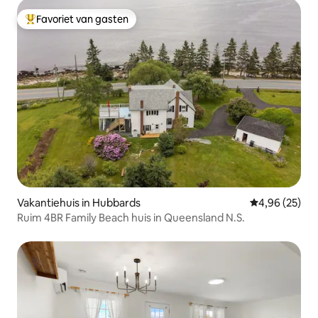
Favoriet van gasten
Topfavoriet van gasten
Vakantiehuis in Hubbards
Gemiddelde be
4,96 (25)
Ruim 4BR Family Beach huis in Queensland N.S.