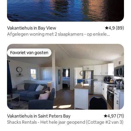
Vakantiehuis in Bay View
Gemiddelde b
4,9 (89)
Afgelegen woning met 2 slaapkamers - op enkele
minuten van Bay of Fundy
Favoriet van gasten
Favoriet van gasten
Vakantiehuis in Saint Peters Bay
Gemiddelde be
4,97 (71)
Shacks Rentals - Het hele jaar geopend (Cottage #2 van 3)