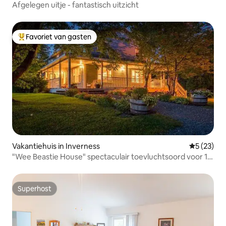
Afgelegen uitje - fantastisch uitzicht
Favoriet van gasten
Topfavoriet van gasten
Vakantiehuis in Inverness
Gemiddelde
5 (23)
"Wee Beastie House" spectaculair toevluchtsoord voor 14
gasten
Superhost
Superhost